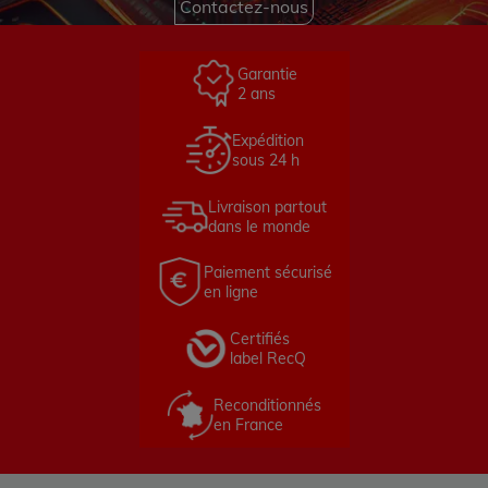
Contactez-nous
Garantie
2 ans
Expédition
sous 24 h
Livraison partout
dans le monde
Paiement sécurisé
en ligne
Certifiés
label RecQ
Reconditionnés
en France