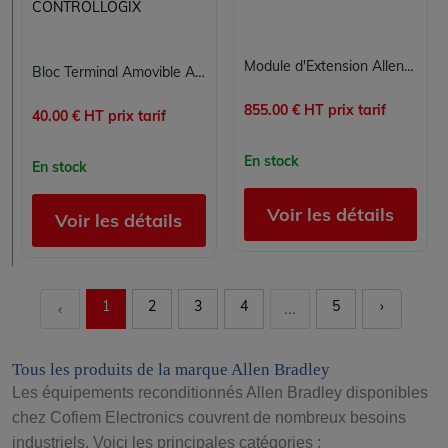
CONTROLLOGIX
Module d'Extension Allen-Bradley 2094-EN02D-M01-S0
Bloc Terminal Amovible Allen Bradley 1756-TBCH pour Modules ControlLogix
855.00 € HT prix tarif
40.00 € HT prix tarif
En stock
En stock
Voir les détails
Voir les détails
1
2
3
4
5
›
‹
...
Tous les produits de la marque Allen Bradley
Les équipements reconditionnés Allen Bradley disponibles
chez Cofiem Electronics couvrent de nombreux besoins
industriels. Voici les principales catégories :