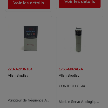
Voir les détails
Voir les détails
22B-A2P3N104
1756-M02AE-A
Allen Bradley
Allen Bradley
CONTROLLOGIX
Variateur de fréquence AC PowerFlex 40 Allen-Bradley 22B-A2P3N104 0,4 kW - IP20 - RS485
Module Servo Analogique 2 Axes Allen Bradley 1756-M02AE pour ControlLogix - Commande de Mouvement ±10V