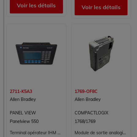
Voir les détails
Voir les détails
2711-K5A3
1769-OF8C
Allen Bradley
Allen Bradley
PANEL VIEW
COMPACTLOGIX
Panelview 550
1768/1769
Terminal opérateur IHM Allen-Bradley PanelView 550 2711-K5A3 - écran monochrome clavier DH-485 RS-232
Module de sortie analogique Allen-Bradley 1769-OF8C CompactLogix 8 canaux courant 0-20 mA 4-20 mA