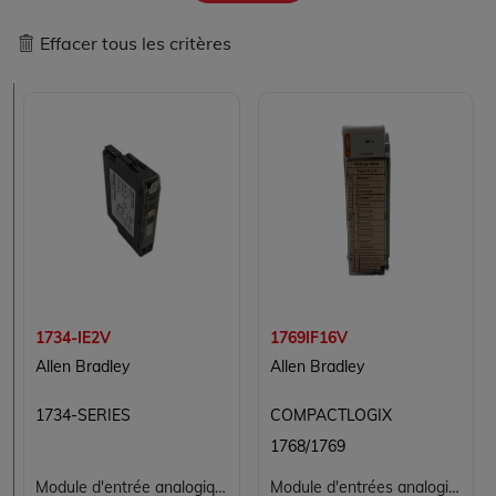
Effacer tous les critères
1734-IE2V
1769IF16V
Allen Bradley
Allen Bradley
1734-SERIES
COMPACTLOGIX
1768/1769
Module d'entrée analogique Allen-Bradley 1734-IE2V POINT I/O
Module d'entrées analogiques tension Allen-Bradley 1769-IF16V, 16 canaux, CompactLogix