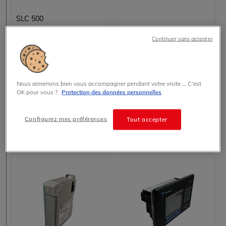
SLC 500
Continuer sans accepter
20G11NC011AA0NNNNN
1746-P1 Alimentation électrique SLC 500 Allen Bradley 120/240 VAC 5 VDC/24 VDC
1,735.00 € HT prix tarif
285.00 € HT prix tarif
Nous aimerions bien vous accompagner pendant votre visite … C’est
OK pour vous ?
Protection des données personnelles
En stock
En stock
Configurez mes préférences
Tout accepter
Voir les détails
Voir les détails