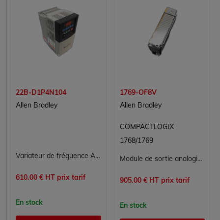
22B-D1P4N104
1769-OF8V
Allen Bradley
Allen Bradley
COMPACTLOGIX
1768/1769
Variateur de fréquence AC Allen-Bradley PowerFlex 40 22BD1P4N104 - 0,4 kW (0,5 HP), 380-480V triphasé, 1,4 A, IP20, RS-485
Module de sortie analogique Allen-Bradley 1769-OF8V CompactLogix 8 voies tension
610.00 € HT prix tarif
905.00 € HT prix tarif
En stock
En stock