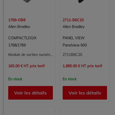
1769-OB8
2711-B6C20
Allen Bradley
Allen Bradley
COMPACTLOGIX
PANEL VIEW
1768/1769
Panelview 600
Module de sorties numériques Allen-Bradley 1769-OB8 CompactLogix 8 points 24V DC
2711B6C20
165.00 € HT prix tarif
1,885.00 € HT prix tarif
En stock
En stock
Voir les détails
Voir les détails