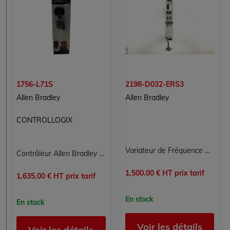
1756-L71S
2198-D032-ERS3
Allen Bradley
Allen Bradley
CONTROLLOGIX
Variateur de Fréquence Allen Bradley 2198-D032-ERS3
Contrôleur Allen Bradley 1756-L71S GuardLogix 5570 – Automate de Sécurité SIL 3 2 Mo Mémoire
1,500.00 € HT prix tarif
1,635.00 € HT prix tarif
En stock
En stock
Voir les détails
Voir les détails