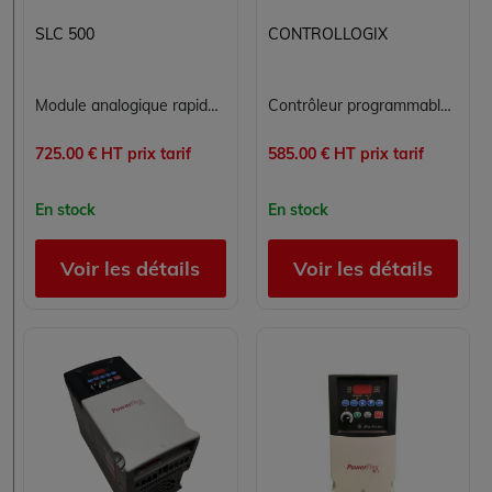
SLC 500
CONTROLLOGIX
Module analogique rapide Allen-Bradley 1746-FIO4V SLC 500, 2 entrées et 2 sorties tension
Contrôleur programmable Allen Bradley 1756-L55/A ControlLogix Logix5555 - Processeur PLC Rockwell Automation
725.00 € HT prix tarif
585.00 € HT prix tarif
En stock
En stock
Voir les détails
Voir les détails