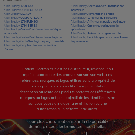
Allen Bradley
1768/1769
Allen Bradley
Accessoire d'automatisation
Allen Bradley
CONTROLLOGIX
industrielle
Allen Bradley
SLC 500
Allen Bradley
Alimentation de rack
Allen Bradley
COMPACTLOGIX
Allen Bradley
Variateur de fréquence
Allen Bradley
1794 FLEX I/O
Allen Bradley
Afficheur et pupitre opérateur
Allen Bradley
1734-SERIES
Allen Bradley
Carte électronique métier
Allen Bradley
Carte d'entrée sortie numérique
spécialisée
industrielle
Allen Bradley
Automate programmable
Allen Bradley
Carte d'entrée sortie analogique
Allen Bradley
Périphérique pour convertisseur
Allen Bradley
Contrôleur logique programmable
de puissance
Allen Bradley
Coupleur de communication
réseau
Cofiem Electronics n'est pas distributeur, revendeur ou
représentant agréé des produits sur son site web. Les
références, marques et logos utilisés sont la propriété de
leurs propriétaires respectifs. La représentation,
description ou vente des produits portants ces références,
marques ou logos ont pour objectif de les identifier. Ils ne
sont pas voués à indiquer une affiliation ou une
autorisation d'un détenteur de droits.
Pour plus d'informations sur la disponibilité
de nos pièces électroniques industrielles