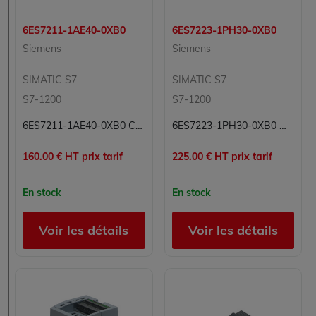
6ES7211-1AE40-0XB0
6ES7223-1PH30-0XB0
Siemens
Siemens
SIMATIC S7
SIMATIC S7
S7-1200
S7-1200
6ES7211-1AE40-0XB0 CPU Processeur Simatic S7 Siemens
6ES7223-1PH30-0XB0 Module 16 entrées/sorties numériques Carte 16E/S 8E 8S Simatic S7 Siemens
160.00 € HT prix tarif
225.00 € HT prix tarif
En stock
En stock
Voir les détails
Voir les détails