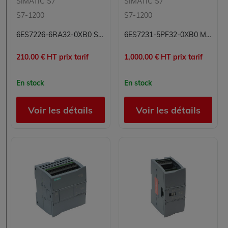
SIMATIC S7
SIMATIC S7
S7-1200
S7-1200
6ES7226-6RA32-0XB0 Simatic S7 Siemens
6ES7231-5PF32-0XB0 Module 8 entrées analogiques Carte 8E Simatic S7 Siemens
210.00 € HT prix tarif
1,000.00 € HT prix tarif
En stock
En stock
Voir les détails
Voir les détails