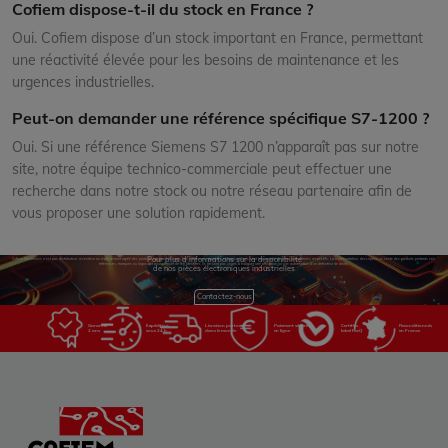
Cofiem dispose-t-il du stock en France ?
Oui. Cofiem dispose d’un stock important en France, permettant
une réactivité élevée pour les besoins de maintenance et les
urgences industrielles.
Peut-on demander une référence spécifique S7-1200 ?
Oui. Si une référence Siemens S7 1200 n’apparaît pas sur notre
site, notre équipe technico-commerciale peut effectuer une
recherche dans notre stock ou notre réseau partenaire afin de
vous proposer une solution rapidement.
Pour plus d'informations sur la disponibilité
Cofiem Electronics n'est pas distributeur, revendeur ou représentant agréé des produits sur son site web. Les références, marques et logos utilisés sont la propriété de leurs propriétaires respectifs. La représentation, description ou vente des produits portants ces
références, marques ou logos ont pour objectif de les identifier. Ils ne sont pas voués à indiquer une affiliation ou une autorisation d'un détenteur de droits.
de nos pièces électroniques industrielles
Contactez-nous
Garantie
Expédition
Livraison partout
Paiement sécurisé
Certifiés
Reconditionnés
2 ans
sous 24 h
dans le monde
en ligne
label RecQ
en France