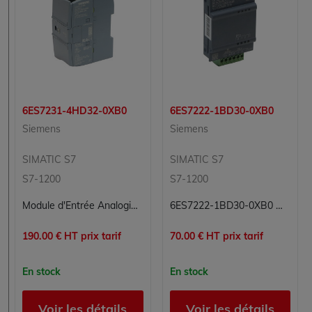
6ES7231-4HD32-0XB0
6ES7222-1BD30-0XB0
Siemens
Siemens
SIMATIC S7
SIMATIC S7
S7-1200
S7-1200
Module d'Entrée Analogique SIEMENS SIMATIC S7-1200 - 6ES7231-4HD32-0XB0
6ES7222-1BD30-0XB0 Module sorties numériques Simatic S7 Siemens
190.00 € HT prix tarif
70.00 € HT prix tarif
En stock
En stock
Voir les détails
Voir les détails