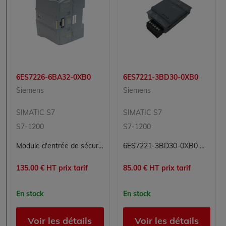
6ES7226-6BA32-0XB0
6ES7221-3BD30-0XB0
Siemens
Siemens
SIMATIC S7
SIMATIC S7
S7-1200
S7-1200
Module d'entrée de sécurité SIMATIC S7-1200 SM 1226 - 16 entrées TOR 24V DC PROFIsafe - 6ES7226-6BA32-0XB0
6ES7221-3BD30-0XB0 Module 4 entrées numériques Carte 4E Simatic S7 Siemens
135.00 € HT prix tarif
85.00 € HT prix tarif
En stock
En stock
Voir les détails
Voir les détails