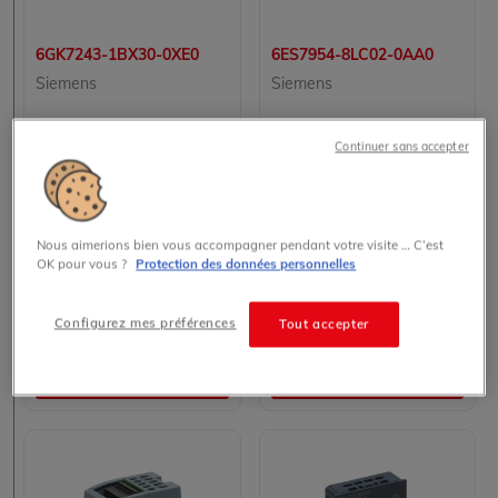
6GK7243-1BX30-0XE0
6ES7954-8LC02-0AA0
Siemens
Siemens
SIMATIC S7
SIMATIC S7
Continuer sans accepter
S7-1200
S7-1200
Module de Communication Siemens 6GK7243-1BX30-0XE0 pour Contrôleur Logique Programmable
Module de Mémoire FLASH SIEMENS 6ES7954-8LC02-0AA0 pour Automatismes Industriels
Nous aimerions bien vous accompagner pendant votre visite … C’est
345.00 € HT prix tarif
70.00 € HT prix tarif
OK pour vous ?
Protection des données personnelles
En stock
En stock
Configurez mes préférences
Tout accepter
Voir les détails
Voir les détails