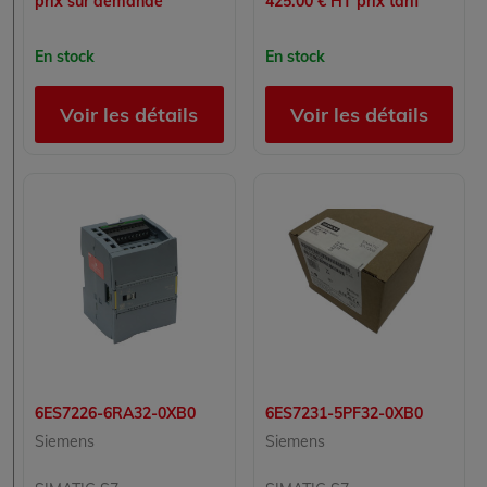
prix sur demande
425.00 € HT prix tarif
En stock
En stock
Voir les détails
Voir les détails
6ES7226-6RA32-0XB0
6ES7231-5PF32-0XB0
Siemens
Siemens