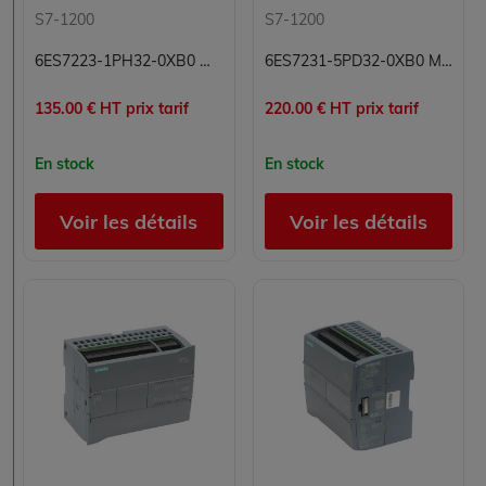
S7-1200
S7-1200
6ES7223-1PH32-0XB0 Module entrées/sorties TOR Simatic S7 Siemens
6ES7231-5PD32-0XB0 Module 4 entrées analogiques Carte 4E Simatic S7 Siemens
135.00 € HT prix tarif
220.00 € HT prix tarif
En stock
En stock
Voir les détails
Voir les détails