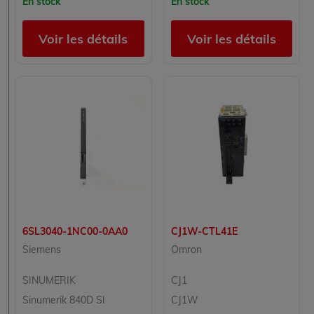
En stock
En stock
Voir les détails
Voir les détails
6SL3040-1NC00-0AA0
CJ1W-CTL41E
Siemens
Omron
SINUMERIK
CJ1
Sinumerik 840D Sl
CJ1W