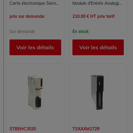
Carte électronique Siemens 6ES7338-7UH01-0AC0, module décodeur de position ultrasonique S7-300 reconditionné
Module d'Entrée Analogique SIEMENS 6ES7134-4FB51-0AB0 pour Contrôle Commande
prix sur demande
210.00 € HT prix tarif
Sur demande
En stock
Voir les détails
Voir les détails
STBEHC3020
TSXAXM172R