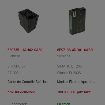
6ES7351-1AH02-0AE0
6ES7138-4DD01-0AB0
Siemens
Siemens
SIMATIC S7
SIMATIC ET 200
S7-300
Simatic Et 200S
Carte de Contrôle Spécialisée SIEMENS 6ES7351-1AH02-0AE0 pour Applications Industrielles
Module Électronique de Contrôle Commande SIEMENS 6ES7138-4DD01-0AB0
prix sur demande
380.00 € HT prix tarif
Sur demande
En stock