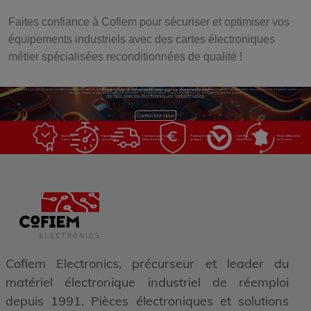
Faites confiance à Cofiem pour sécuriser et optimiser vos
équipements industriels avec des cartes électroniques
métier spécialisées reconditionnées de qualité !
Pour plus d'informations sur la disponibilité
Cofiem Electronics n'est pas distributeur, revendeur ou représentant agréé des produits sur son site web. Les références, marques et logos utilisés sont la propriété de leurs propriétaires respectifs. La représentation, description ou vente des produits portants ces
références, marques ou logos ont pour objectif de les identifier. Ils ne sont pas voués à indiquer une affiliation ou une autorisation d'un détenteur de droits.
de nos pièces électroniques industrielles
Contactez-nous
Garantie
Expédition
Livraison partout
Paiement sécurisé
Certifiés
Reconditionnés
2 ans
sous 24 h
dans le monde
en ligne
label RecQ
en France
Cofiem Electronics, précurseur et leader du
matériel électronique industriel de réemploi
depuis 1991. Pièces électroniques et solutions