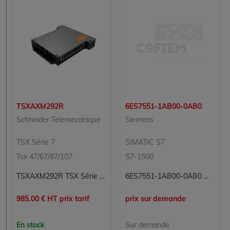
TSXAXM292R
6ES7551-1AB00-0AB0
Schneider Telemecanique
Siemens
TSX Série 7
SIMATIC S7
Tsx 47/67/87/107
S7-1500
TSXAXM292R TSX Série 7 Schneider Telemecanique
6ES7551-1AB00-0AB0 Module de comptage Simatic S7 Siemens
985.00 € HT prix tarif
prix sur demande
En stock
Sur demande