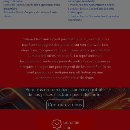
programmable
numérique industrielle
Schneider Electric
Accessoire d'automatisation
Schneider Electric
Alimentation de rack
industrielle
Schneider Electric
Carte d'entrée sortie
Schneider Electric
Coupleur de communication
analogique
réseau
Schneider Electric
Carte électronique métier
spécialisée
Cofiem Electronics n'est pas distributeur, revendeur ou
représentant agréé des produits sur son site web. Les
références, marques et logos utilisés sont la propriété de
leurs propriétaires respectifs. La représentation,
description ou vente des produits portants ces références,
marques ou logos ont pour objectif de les identifier. Ils ne
sont pas voués à indiquer une affiliation ou une
autorisation d'un détenteur de droits.
Pour plus d'informations sur la disponibilité
de nos pièces électroniques industrielles
Contactez-nous
Garantie
2 ans