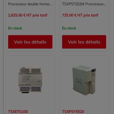
Processeur double format TSXP57453AM Schneider Modicon Premium automate PL7 Junior/Pro avec Fipio intégré 2040 E/S TOR
TSXP57202M Processeur Modicon Premium Schneider Electric
2,625.00 € HT prix tarif
725.00 € HT prix tarif
En stock
En stock
Voir les détails
Voir les détails
TSXETG100
TSXPSY5520