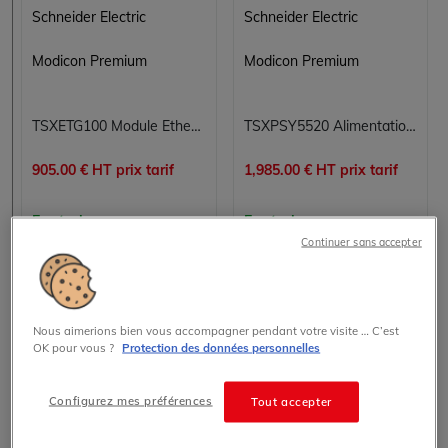
Schneider Electric
Schneider Electric
Modicon Premium
Modicon Premium
TSXETG100 Module Ethernet TCP/IP Modicon Premium Schneider Electric
TSXPSY5520 Alimentation Modicon Premium Schneider Electric
905.00 € HT prix tarif
1,985.00 € HT prix tarif
En stock
En stock
Continuer sans accepter
Voir les détails
Voir les détails
Nous aimerions bien vous accompagner pendant votre visite … C’est
OK pour vous ?
Protection des données personnelles
Configurez mes préférences
Tout accepter