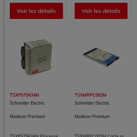
Voir les détails
Voir les détails
TSXP575634M
TSXMRPC002M
Schneider Electric
Schneider Electric
Modicon Premium
Modicon Premium
TSXP575634M Processeur Modicon Premium Schneider Electric
TSXMRPC002M Carte mémoire SRAM configurable 2 Mo Modicon Premium Schneider Electric 5V 0°C à 60°C