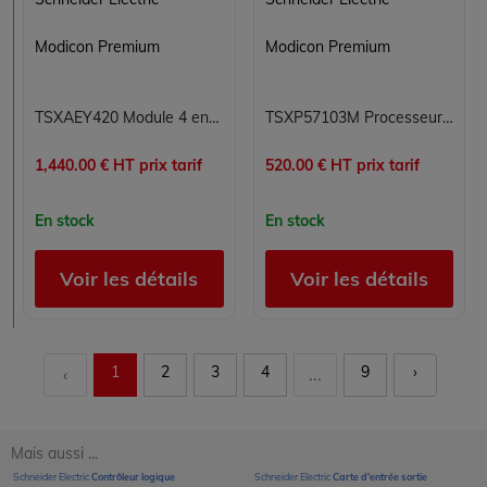
Modicon Premium
Modicon Premium
TSXAEY420 Module 4 entrées analogiques Carte 4E Modicon Premium Schneider Electric
TSXP57103M Processeur Modicon Premium Schneider Electric
1,440.00 € HT prix tarif
520.00 € HT prix tarif
En stock
En stock
Voir les détails
Voir les détails
1
2
3
4
9
›
‹
...
Mais aussi ...
Schneider Electric
Contrôleur logique
Schneider Electric
Carte d'entrée sortie