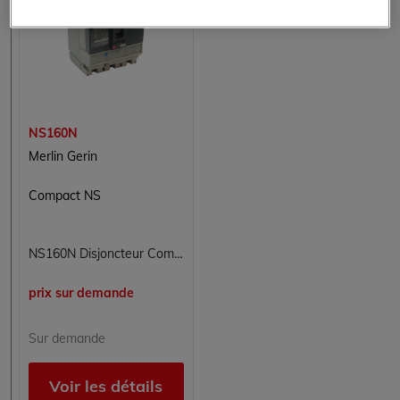
NS160N
Merlin Gerin
Compact NS
NS160N Disjoncteur Compact NS Merlin Gerin
prix sur demande
Sur demande
Voir les détails