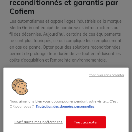
reconditionnés et garantis par
Cofiem
Les automatismes et appareillages industriels de la marque
Merlin Gerin ont équipé de nombreuses infrastructures au
fil des décennies. Aujourd’hui, certains de ces équipements
ne sont plus fabriqués, ce qui complique leur remplacement
en cas de panne. Opter pour
des solutions reconditionnées
permet de prolonger leur durée de vie tout en réduisant les
coûts d’acquisition et l’empreinte environnementale.
Continuer sans accepter
Filtres
Effacer tous les critères
Nous aimerions bien vous accompagner pendant votre visite … C’est
OK pour vous ?
Protection des données personnelles
Configurez mes préférences
Tout accepter