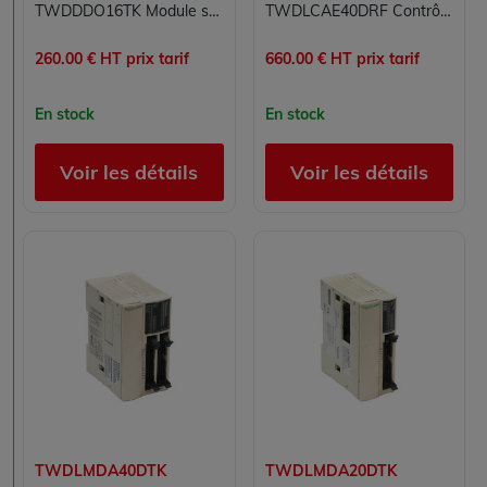
TWDDDO16TK Module sorties numériques Twido Schneider Telemecanique
TWDLCAE40DRF Contrôleur logique Twido Schneider Telemecanique
260.00 € HT prix tarif
660.00 € HT prix tarif
En stock
En stock
Voir les détails
Voir les détails
TWDLMDA40DTK
TWDLMDA20DTK