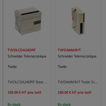
TWDLCDA24DRF
TWDAMM3HT
Schneider Telemecanique
Schneider Telemecanique
Twido
Twido
TWDLCDA24DRF Base d'automate extensible Twido Schneider Telemecanique 24 VCC 14 entrées 14E numériques 24 VCC 10 sorties 10S relais port RS-485
TWDAMM3HT Twido Schneider Telemecanique
335.00 € HT prix tarif
190.00 € HT prix tarif
En stock
En stock