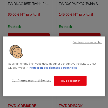
TWDNAC485D Twido Schneider Telemecanique
TWDXCPMFK32 Twido Schneider Telemecanique
60.00 € HT prix tarif
145.00 € HT prix tarif
En stock
En stock
Voir les détails
Voir les détails
Continuer sans accepter
Nous aimerions bien vous accompagner pendant votre visite … C’est
OK pour vous ?
Protection des données personnelles
Configurez mes préférences
Tout accepter
TWDLCDE40DRF
TWDDDI32DK