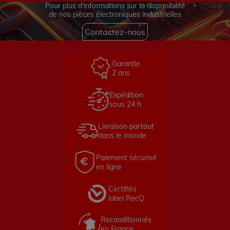
Pour plus d'informations sur la disponibilité
de nos pièces électroniques industrielles
Contactez-nous
Garantie
2 ans
Expédition
sous 24 h
Livraison partout
dans le monde
Paiement sécurisé
en ligne
Certifiés
label RecQ
Reconditionnés
en France