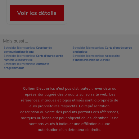
Voir les détails
Mais aussi ...
Schneider Telemecanique
Coupleur de
Schneider Telemecanique
Carte d'entrée sortie
communication réseau
analogique
Schneider Telemecanique
Carte d'entrée sortie
Schneider Telemecanique
Accessoire
numérique industrielle
d'automatisation industrielle
Schneider Telemecanique
Automate
programmable
Cofiem Electronics n'est pas distributeur, revendeur ou
représentant agréé des produits sur son site web. Les
références, marques et logos utilisés sont la propriété de
leurs propriétaires respectifs. La représentation,
description ou vente des produits portants ces références,
marques ou logos ont pour objectif de les identifier. Ils ne
sont pas voués à indiquer une affiliation ou une
autorisation d'un détenteur de droits.