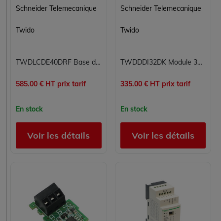
Schneider Telemecanique
Schneider Telemecanique
Twido
Twido
TWDLCDE40DRF Base d'automate extensible Twido Schneider Telemecanique 24 VCC 24 entrées 24E numériques 24 VCC 16 sorties 16S relais jusqu'à 40 E/S supplémentaires port RS-485 110 x 90 x 40 mm
TWDDDI32DK Module 32 entrées numériques Twido Schneider Telemecanique
585.00 € HT prix tarif
335.00 € HT prix tarif
En stock
En stock
Voir les détails
Voir les détails