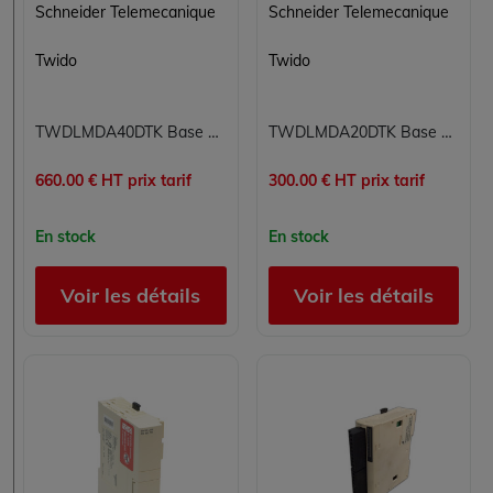
Schneider Telemecanique
Schneider Telemecanique
Twido
Twido
TWDLMDA40DTK Base d'automate extensible Twido Schneider Telemecanique 24 VCC 24 entrées statiques TOR 16 sorties statiques TOR jusqu'à 40 E/S supplémentaires port RS-485
TWDLMDA20DTK Base d'automate extensible Twido Schneider Telemecanique 24V 20 E/S 12 entrées logiques 24 VCC 8 sorties statiques transistor port RS485 écran LCD 32 Ko
660.00 € HT prix tarif
300.00 € HT prix tarif
En stock
En stock
Voir les détails
Voir les détails