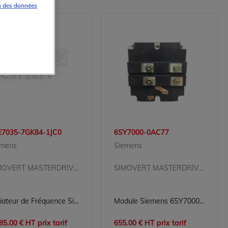
n des données
E7035-7GK84-1JC0
6SY7000-0AC77
emens
Siemens
SIMOVERT MASTERDRIVES
SIMOVERT MASTERDRIVES
Variateur de Fréquence Siemens 6SE7035-7GK84-1JC0 pour Conversion d'Énergie Industrielle
Module Siemens 6SY7000-0AC77 pour Variation de Puissance
85.00 € HT prix tarif
655.00 € HT prix tarif