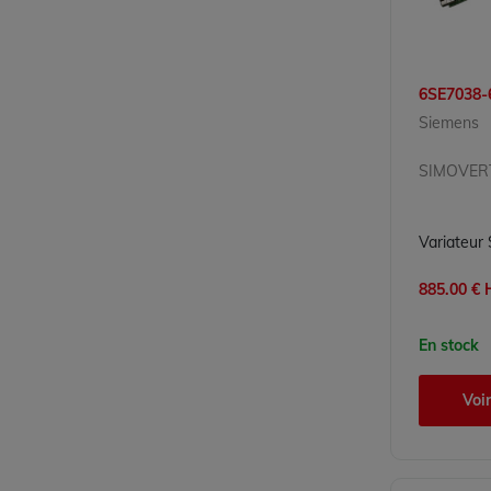
6SE7038-
Siemens
885.00 € H
En stock
Voir