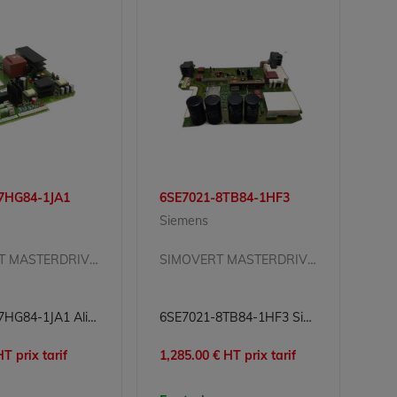
7HG84-1JA1
6SE7021-8TB84-1HF3
Siemens
SIMOVERT MASTERDRIVES
SIMOVERT MASTERDRIVES
6SE7031-7HG84-1JA1 Alimentation Simovert Masterdrives Siemens
6SE7021-8TB84-1HF3 Simovert Masterdrives Siemens
T prix tarif
1,285.00 € HT prix tarif