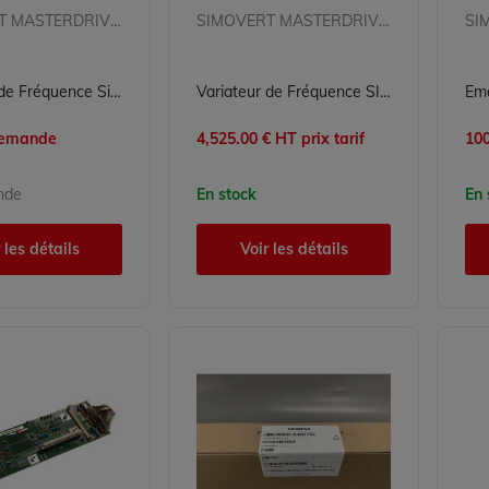
SIMOVERT MASTERDRIVES
SIMOVERT MASTERDRIVES
Variateur de Fréquence Siemens 6SY7000-0AB30 pour Conversion d'Énergie Industrielle
Variateur de Fréquence SIEMENS 6SE7041-8EK85-0HA0 pour Conversion d'Énergie
 demande
4,525.00 € HT prix tarif
100
nde
En stock
En 
 les détails
Voir les détails