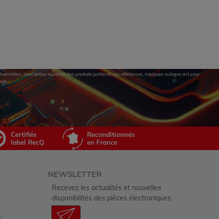
eprésentation, description ou vente des produits portants ces références, marques ou logos ont pour
oits.
Certifiés
Reconditionnés
label RecQ
en France
NEWSLETTER
Recevez les actualités et nouvelles
disponibilités des pièces électroniques
s