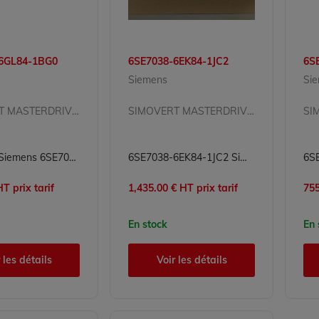
6GL84-1BG0
6SE7038-6EK84-1JC2
6S
Siemens
Si
SIMOVERT MASTERDRIVES
SIMOVERT MASTERDRIVES
Variateur Siemens 6SE7038-6GL84-1BG0 pour Conversion d'Energie
6SE7038-6EK84-1JC2 Simovert Masterdrives Siemens
T prix tarif
1,435.00 € HT prix tarif
755
En stock
En 
 les détails
Voir les détails