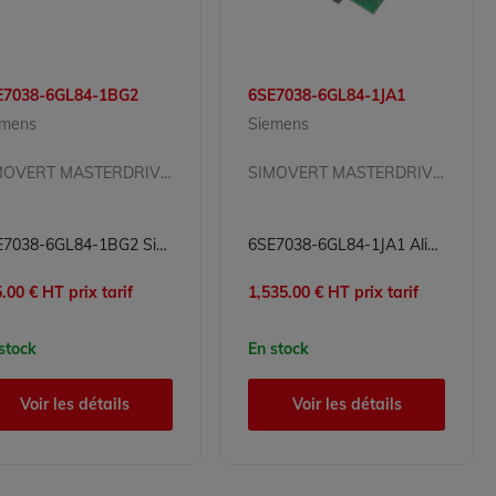
E7038-6GL84-1BG2
6SE7038-6GL84-1JA1
emens
Siemens
SIMOVERT MASTERDRIVES
SIMOVERT MASTERDRIVES
6SE7038-6GL84-1BG2 Simovert Masterdrives Siemens
6SE7038-6GL84-1JA1 Alimentation Simovert Masterdrives Siemens
.00 € HT prix tarif
1,535.00 € HT prix tarif
stock
En stock
Voir les détails
Voir les détails