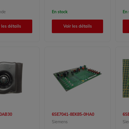
nde
En stock
En 
 les détails
Voir les détails
-0AB30
6SE7041-8EK85-0HA0
6S
Siemens
Si