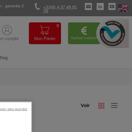
i -
garantie 2
+33(0) 4 37 49 91
39
0
Rachat matériel
n compte
Mon Panier
Blog
Voir
nuer sans accepter