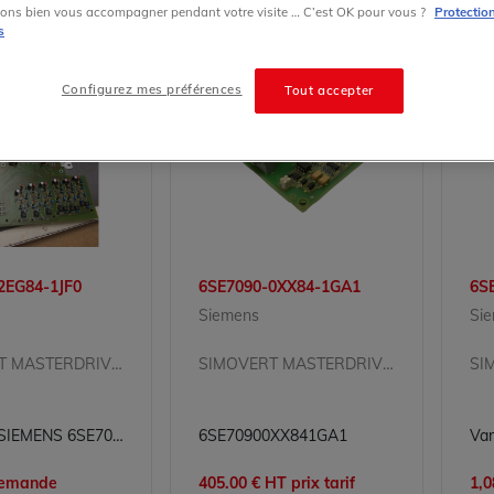
ons bien vous accompagner pendant votre visite … C’est OK pour vous ?
Protectio
s
Configurez mes préférences
Tout accepter
2EG84-1JF0
6SE7090-0XX84-1GA1
6S
Siemens
Si
SIMOVERT MASTERDRIVES
SIMOVERT MASTERDRIVES
Variateur SIEMENS 6SE7033-2EG84-1JF0 pour Conversion d'Énergie Industrielle
6SE70900XX841GA1
 demande
405.00 € HT prix tarif
1,0