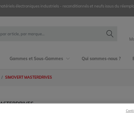
ériels électroniques industriels - reconditionnés et neufs issus du réemplo
Mo
Gammes et Sous-Gammes
Qui sommes-nous ?
SIMOVERT MASTERDRIVES
 MASTERDRIVES
Conti