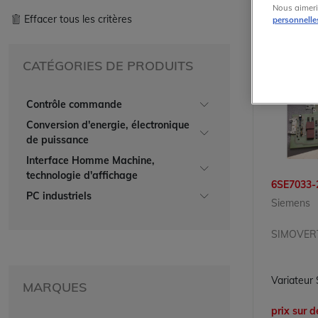
Nous aimeri
Effacer tous les critères
personnelle
CATÉGORIES DE PRODUITS
Contrôle commande
Conversion d'energie, électronique
de puissance
Interface Homme Machine,
technologie d'affichage
6SE7033-
PC industriels
Siemens
MARQUES
prix sur