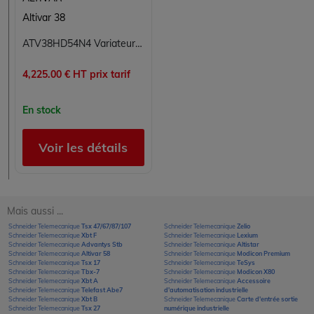
Altivar 38
ATV38HD54N4 Variateur de vitesse Altivar Schneider Telemecanique
4,225.00 € HT prix tarif
En stock
Voir les détails
Mais aussi ...
Schneider Telemecanique
Tsx 47/67/87/107
Schneider Telemecanique
Zelio
Schneider Telemecanique
Xbt F
Schneider Telemecanique
Lexium
Schneider Telemecanique
Advantys Stb
Schneider Telemecanique
Altistar
Schneider Telemecanique
Altivar 58
Schneider Telemecanique
Modicon Premium
Schneider Telemecanique
Tsx 17
Schneider Telemecanique
TeSys
Schneider Telemecanique
Tbx-7
Schneider Telemecanique
Modicon X80
Schneider Telemecanique
Xbt A
Schneider Telemecanique
Accessoire
Schneider Telemecanique
Telefast Abe7
d'automatisation industrielle
Schneider Telemecanique
Xbt B
Schneider Telemecanique
Carte d'entrée sortie
Schneider Telemecanique
Tsx 27
numérique industrielle