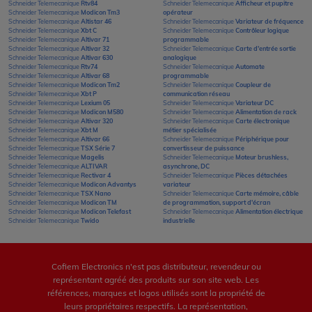
Schneider Telemecanique
Rtv84
Schneider Telemecanique
Afficheur et pupitre
Schneider Telemecanique
Modicon Tm3
opérateur
Schneider Telemecanique
Altistar 46
Schneider Telemecanique
Variateur de fréquence
Schneider Telemecanique
Xbt C
Schneider Telemecanique
Contrôleur logique
Schneider Telemecanique
Altivar 71
programmable
Schneider Telemecanique
Altivar 32
Schneider Telemecanique
Carte d'entrée sortie
Schneider Telemecanique
Altivar 630
analogique
Schneider Telemecanique
Rtv74
Schneider Telemecanique
Automate
Schneider Telemecanique
Altivar 68
programmable
Schneider Telemecanique
Modicon Tm2
Schneider Telemecanique
Coupleur de
Schneider Telemecanique
Xbt P
communication réseau
Schneider Telemecanique
Lexium 05
Schneider Telemecanique
Variateur DC
Schneider Telemecanique
Modicon M580
Schneider Telemecanique
Alimentation de rack
Schneider Telemecanique
Altivar 320
Schneider Telemecanique
Carte électronique
Schneider Telemecanique
Xbt M
métier spécialisée
Schneider Telemecanique
Altivar 66
Schneider Telemecanique
Périphérique pour
Schneider Telemecanique
TSX Série 7
convertisseur de puissance
Schneider Telemecanique
Magelis
Schneider Telemecanique
Moteur brushless,
Schneider Telemecanique
ALTIVAR
asynchrone, DC
Schneider Telemecanique
Rectivar 4
Schneider Telemecanique
Pièces détachées
Schneider Telemecanique
Modicon Advantys
variateur
Schneider Telemecanique
TSX Nano
Schneider Telemecanique
Carte mémoire, câble
Schneider Telemecanique
Modicon TM
de programmation, support d'écran
Schneider Telemecanique
Modicon Telefast
Schneider Telemecanique
Alimentation électrique
Schneider Telemecanique
Twido
industrielle
Cofiem Electronics n'est pas distributeur, revendeur ou
représentant agréé des produits sur son site web. Les
références, marques et logos utilisés sont la propriété de
leurs propriétaires respectifs. La représentation,