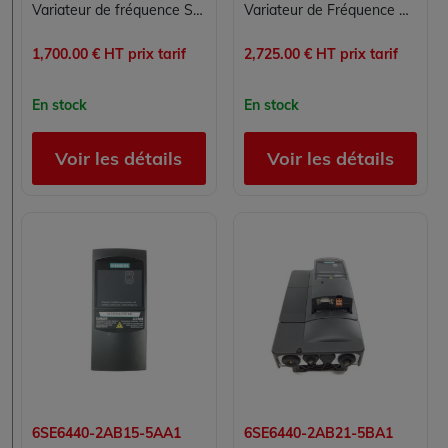
Variateur de fréquence SIEMENS MICROMASTER 440 6SE6440-2UD27-5CA1 7,5 kW 380-480V
Variateur de Fréquence Siemens MICROMASTER 440 6SE6440-2UD31-8DA1
1,700.00 € HT prix tarif
2,725.00 € HT prix tarif
En stock
En stock
Voir les détails
Voir les détails
6SE6440-2AB15-5AA1
6SE6440-2AB21-5BA1