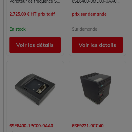
Variateur de fréquence Siemens MICROMASTER 440 6SE6440-2UD32-2DA1 – 22 kW, 380-480 V
6SE6400-0MD00-0AA0 Micromaster Siemens
2,725.00 € HT prix tarif
prix sur demande
En stock
Sur demande
Voir les détails
Voir les détails
6SE6400-1PC00-0AA0
6SE9221-0CC40