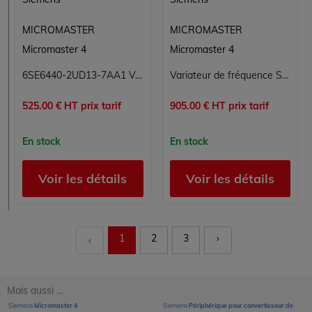
MICROMASTER
MICROMASTER
Micromaster 4
Micromaster 4
6SE6440-2UD13-7AA1 Variateur de fréquence Micromaster Siemens
Variateur de fréquence Siemens Micromaster 440 6SE6440-2UD24-0BA1 4 kW 380-480V triphasé
525.00 € HT prix tarif
905.00 € HT prix tarif
En stock
En stock
Voir les détails
Voir les détails
1
2
3
›
‹
Mais aussi ...
Siemens
Micromaster 4
Siemens
Périphérique pour convertisseur de