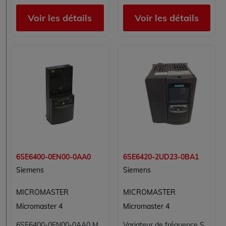
Voir les détails
Voir les détails
6SE6400-0EN00-0AA0
6SE6420-2UD23-0BA1
Siemens
Siemens
MICROMASTER
MICROMASTER
Micromaster 4
Micromaster 4
6SE6400-0EN00-0AA0 Micromaster Siemens
Variateur de fréquence Siemens Micromaster 420 6SE6420-2UD23-0BA1 3 kW 380-480V triphasé