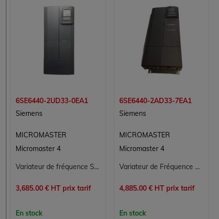
6SE6440-2UD33-0EA1
6SE6440-2AD33-7EA1
Siemens
Siemens
MICROMASTER
MICROMASTER
Micromaster 4
Micromaster 4
Variateur de fréquence SIEMENS MICROMASTER 440 6SE6440-2UD33-0EA1 30 kW, 380-480 V triphasé, pièce détachée industrielle
Variateur de Fréquence MICROMASTER 440 Siemens 6SE6440-2AD33-7EA1 - Conversion d'Énergie Optimisée
3,685.00 € HT prix tarif
4,885.00 € HT prix tarif
En stock
En stock