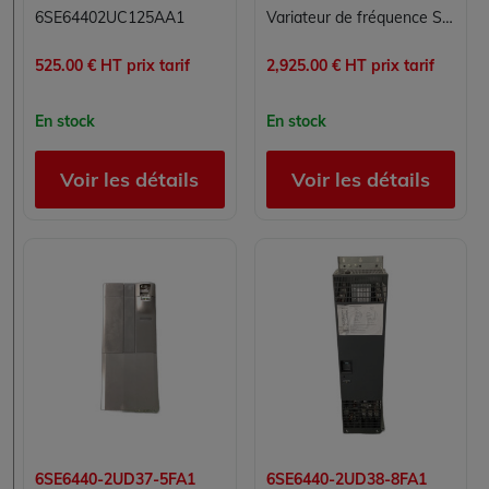
6SE64402UC125AA1
Variateur de fréquence SIEMENS MICROMASTER 440 6SE6440-2UD31-5DA1 15 kW 380-480V
525.00 € HT prix tarif
2,925.00 € HT prix tarif
En stock
En stock
Voir les détails
Voir les détails
6SE6440-2UD37-5FA1
6SE6440-2UD38-8FA1