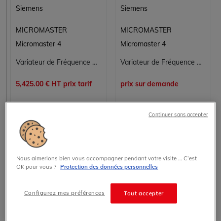
Siemens
Siemens
MICROMASTER
MICROMASTER
Micromaster 4
Micromaster 4
Variateur de Fréquence SIEMENS 6SE6440-2UD37-5FA1 pour Applications Industrielles
Variateur de Fréquence SIEMENS MICROMASTER 440 6SE6440-2UD38-8FA1
5,425.00 € HT prix tarif
prix sur demande
En stock
Sur demande
Continuer sans accepter
Voir les détails
Voir les détails
Nous aimerions bien vous accompagner pendant votre visite … C’est
OK pour vous ?
Protection des données personnelles
Configurez mes préférences
Tout accepter