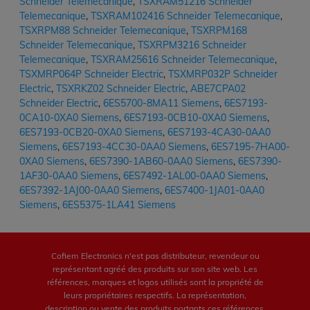
Schneider Telemecanique
,
TSXRAM51216 Schneider
Telemecanique
,
TSXRAM102416 Schneider Telemecanique
,
TSXRPM88 Schneider Telemecanique
,
TSXRPM168
Schneider Telemecanique
,
TSXRPM3216 Schneider
Telemecanique
,
TSXRAM25616 Schneider Telemecanique
,
TSXMRP064P Schneider Electric
,
TSXMRP032P Schneider
Electric
,
TSXRKZ02 Schneider Electric
,
ABE7CPA02
Schneider Electric
,
6ES5700-8MA11 Siemens
,
6ES7193-
0CA10-0XA0 Siemens
,
6ES7193-0CB10-0XA0 Siemens
,
6ES7193-0CB20-0XA0 Siemens
,
6ES7193-4CA30-0AA0
Siemens
,
6ES7193-4CC30-0AA0 Siemens
,
6ES7195-7HA00-
0XA0 Siemens
,
6ES7390-1AB60-0AA0 Siemens
,
6ES7390-
1AF30-0AA0 Siemens
,
6ES7492-1AL00-0AA0 Siemens
,
6ES7392-1AJ00-0AA0 Siemens
,
6ES7400-1JA01-0AA0
Siemens
,
6ES5375-1LA41 Siemens
Cofiem Electronics n'est pas distributeur, revendeur ou
représentant agréé des produits sur son site web. Les
références, marques et logos utilisés sont la propriété de
leurs propriétaires respectifs. La représentation,
description ou vente des produits portants ces références,