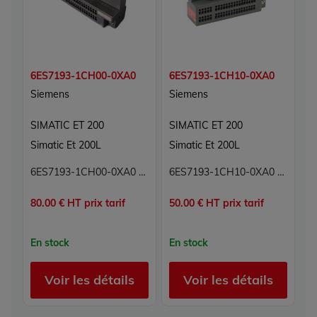
6ES7193-1CH00-0XA0
6ES7193-1CH10-0XA0
6
Siemens
Siemens
S
SIMATIC ET 200
SIMATIC ET 200
S
Simatic Et 200L
Simatic Et 200L
S
6ES7193-1CH00-0XA0 Embase Simatic ET 200 Siemens
6ES7193-1CH10-0XA0 Embase Simatic ET 200 Siemens
80.00 € HT prix tarif
50.00 € HT prix tarif
18
En stock
En stock
E
Voir les détails
Voir les détails