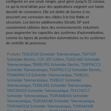
configurée en une seule rangée, peut gérer jusqu'à 32 canaux,
ce qui la rend idéale pour des applications exigeant une haute
densité de connexions. Elle est dotée de bornes à vis,
assurant une connexion des câbles à la fois fiable et
sécurisée. Les bornes additionnelles Simatic DP sont
couramment utilisées dans des environnements industriels
pour augmenter les capacités des systèmes d'automatisation,
comme les lignes de production automatisées ou les systèmes
de contrôle de processus.
Produits:
TSXLES20 Schneider Telemecanique
,
TSXT107
Schneider Electric
,
COF-20T Cofiem
,
TSXSCA62 Schneider
Telemecanique
,
TBXBLP01 Schneider Electric
,
TSXFPACC2
Schneider Telemecanique
,
TSXFPACC12 Schneider Electric
,
TSXMAPACC4 Schneider Telemecanique
,
TSXBLK1
Schneider Telemecanique
,
TSXBLK7 Schneider
Telemecanique
,
TSXBLK91 Schneider Telemecanique
,
TBXCBS010 Schneider Telemecanique
,
TSX17ACC7
Schneider Telemecanique
,
TSXRAM6416 Schneider
Telemecanique
,
TSXRAM168 Schneider Telemecanique
,
TSXRAM3216 Schneider Telemecanique
,
TSXRAM328