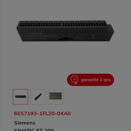
ans
garantie 2 ans
6ES7193-1FL20-0XA0
Siemens
SIMATIC ET 200