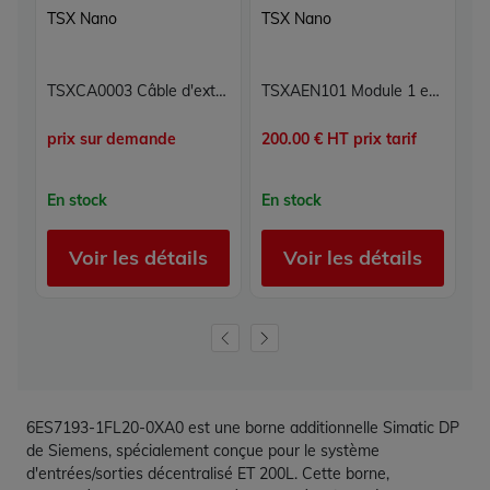
TSX Nano
TSX Nano
T
TSXCA0003 Câble d'extension TSX Nano Schneider Telemecanique
TSXAEN101 Module 1 entrée analogique Carte 1E TSX Nano Schneider Telemecanique
prix sur demande
200.00 € HT prix tarif
30
En stock
En stock
E
Voir les détails
Voir les détails
6ES7193-1FL20-0XA0 est une borne additionnelle Simatic DP
de Siemens, spécialement conçue pour le système
d'entrées/sorties décentralisé ET 200L. Cette borne,