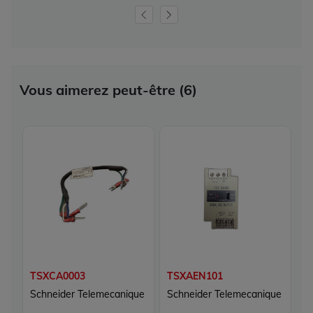
Vous aimerez peut-être (6)
TSXCA0003
TSXAEN101
T
Schneider Telemecanique
Schneider Telemecanique
S