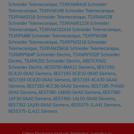
Schneider Telemecanique
,
TSXRAM6416 Schneider
Telemecanique
,
TSXRAM168 Schneider Telemecanique
,
TSXRAM3216 Schneider Telemecanique
,
TSXRAM328
Schneider Telemecanique
,
TSXRAM51216 Schneider
Telemecanique
,
TSXRAM102416 Schneider Telemecanique
,
TSXRPM88 Schneider Telemecanique
,
TSXRPM168
Schneider Telemecanique
,
TSXRPM3216 Schneider
Telemecanique
,
TSXRAM25616 Schneider Telemecanique
,
TSXMRP064P Schneider Electric
,
TSXMRP032P Schneider
Electric
,
TSXRKZ02 Schneider Electric
,
ABE7CPA02
Schneider Electric
,
6ES5700-8MA11 Siemens
,
6ES7193-
0CA10-0XA0 Siemens
,
6ES7193-0CB10-0XA0 Siemens
,
6ES7193-0CB20-0XA0 Siemens
,
6ES7193-4CA30-0AA0
Siemens
,
6ES7193-4CC30-0AA0 Siemens
,
6ES7195-7HA00-
0XA0 Siemens
,
6ES7390-1AB60-0AA0 Siemens
,
6ES7390-
1AF30-0AA0 Siemens
,
6ES7492-1AL00-0AA0 Siemens
,
6ES7392-1AJ00-0AA0 Siemens
,
6ES5375-1LA41 Siemens
,
6ES5375-1LA21 Siemens
Cofiem Electronics n'est pas distributeur, revendeur ou