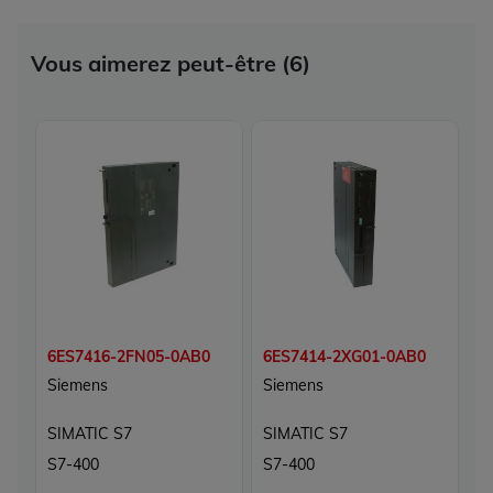
Vous aimerez peut-être (6)
6ES7416-2FN05-0AB0
6ES7414-2XG01-0AB0
6
Siemens
Siemens
S
SIMATIC S7
SIMATIC S7
S
S7-400
S7-400
S