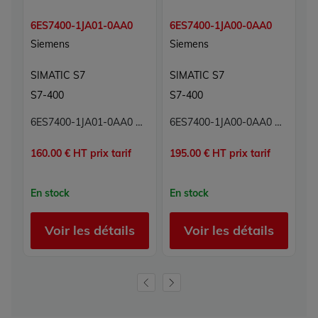
6ES7400-1JA01-0AA0
6ES7400-1JA00-0AA0
6
Siemens
Siemens
S
SIMATIC S7
SIMATIC S7
S
S7-400
S7-400
S
6ES7400-1JA01-0AA0 Châssis rack central UR2 Simatic S7 Siemens 9 emplacements E/S 2 alimentations redondantes
6ES7400-1JA00-0AA0 Châssis rack central UR2 Simatic S7 Siemens 9 emplacements E/S
160.00 € HT prix tarif
195.00 € HT prix tarif
38
En stock
En stock
E
Voir les détails
Voir les détails