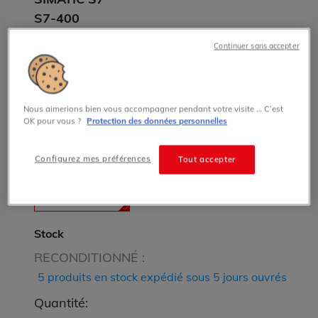
S7-400
6ES7400-1JA11-0AA0 Châssis rack
Continuer sans accepter
central UR2 Simatic S7 Siemens 9
emplacements E/S 2 alimentations
redondantes
Nous aimerions bien vous accompagner pendant votre visite … C’est
OK pour vous ?
Protection des données personnelles
360.00 € HT prix tarif
Configurez mes préférences
Tout accepter
État
RECONDITIONNÉ
Stock
RECONDITIONNÉ :
5 produits en stock expédié sous 5 jours ouvrés
Quantité: