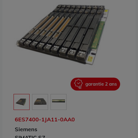
ans
garantie 2 ans
6ES7400-1JA11-0AA0
Siemens
SIMATIC S7