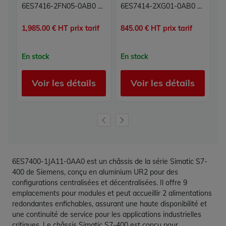
6ES7416-2FN05-0AB0 CPU Siemens Simatic S7-400 416F-2 Processeur Failsafe 5.6 Mo MPI Profibus DP
6ES7414-2XG01-0AB0 CPU Processeur Simatic S7 Siemens
1,985.00 € HT prix tarif
845.00 € HT prix tarif
19
En stock
En stock
E
Voir les détails
Voir les détails
6ES7400-1JA11-0AA0 est un châssis de la série Simatic S7-
400 de Siemens, conçu en aluminium UR2 pour des
configurations centralisées et décentralisées. Il offre 9
emplacements pour modules et peut accueillir 2 alimentations
redondantes enfichables, assurant une haute disponibilité et
une continuité de service pour les applications industrielles
critiques. Le châssis Simatic S7-400 est conçu pour