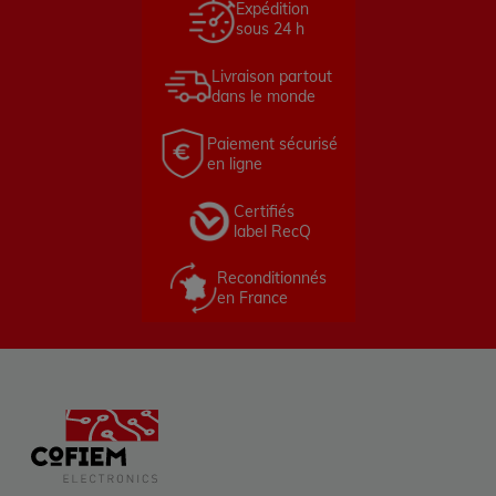
Expédition
sous 24 h
Livraison partout
dans le monde
Paiement sécurisé
en ligne
Certifiés
label RecQ
Reconditionnés
en France