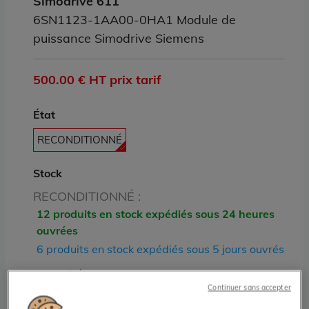
Simodrive 611
6SN1123-1AA00-0HA1 Module de
puissance Simodrive Siemens
500.00 € HT prix tarif
État
RECONDITIONNÉ
Stock
RECONDITIONNÉ :
12 produits en stock expédiés sous 24 heures
ouvrées
6 produits en stock expédiés sous 5 jours ouvrés
Quantité:
Continuer sans accepter