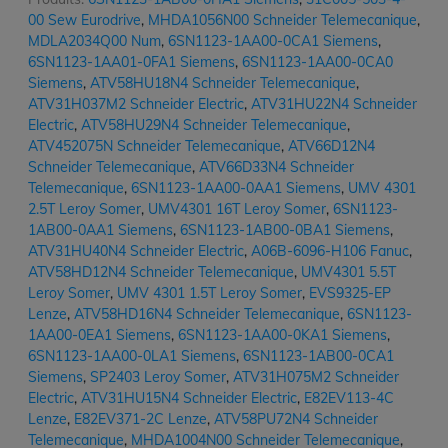
00 Sew Eurodrive
,
MHDA1056N00 Schneider Telemecanique
,
MDLA2034Q00 Num
,
6SN1123-1AA00-0CA1 Siemens
,
6SN1123-1AA01-0FA1 Siemens
,
6SN1123-1AA00-0CA0
Siemens
,
ATV58HU18N4 Schneider Telemecanique
,
ATV31H037M2 Schneider Electric
,
ATV31HU22N4 Schneider
Electric
,
ATV58HU29N4 Schneider Telemecanique
,
ATV452075N Schneider Telemecanique
,
ATV66D12N4
Schneider Telemecanique
,
ATV66D33N4 Schneider
Telemecanique
,
6SN1123-1AA00-0AA1 Siemens
,
UMV 4301
2.5T Leroy Somer
,
UMV4301 16T Leroy Somer
,
6SN1123-
1AB00-0AA1 Siemens
,
6SN1123-1AB00-0BA1 Siemens
,
ATV31HU40N4 Schneider Electric
,
A06B-6096-H106 Fanuc
,
ATV58HD12N4 Schneider Telemecanique
,
UMV4301 5.5T
Leroy Somer
,
UMV 4301 1.5T Leroy Somer
,
EVS9325-EP
Lenze
,
ATV58HD16N4 Schneider Telemecanique
,
6SN1123-
1AA00-0EA1 Siemens
,
6SN1123-1AA00-0KA1 Siemens
,
6SN1123-1AA00-0LA1 Siemens
,
6SN1123-1AB00-0CA1
Siemens
,
SP2403 Leroy Somer
,
ATV31H075M2 Schneider
Electric
,
ATV31HU15N4 Schneider Electric
,
E82EV113-4C
Lenze
,
E82EV371-2C Lenze
,
ATV58PU72N4 Schneider
Telemecanique
,
MHDA1004N00 Schneider Telemecanique
,