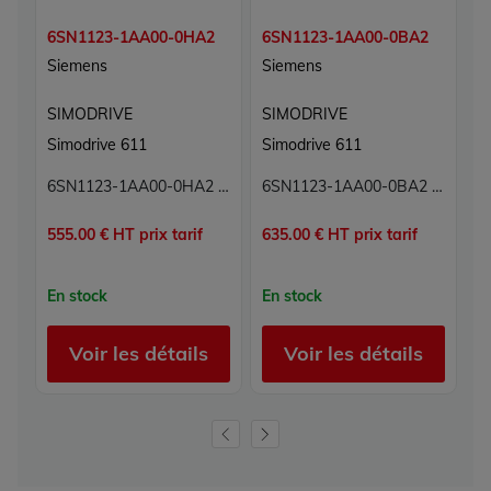
6SN1123-1AA00-0HA2
6SN1123-1AA00-0BA2
6
Siemens
Siemens
S
SIMODRIVE
SIMODRIVE
S
Simodrive 611
Simodrive 611
S
6SN1123-1AA00-0HA2 Module de puissance Simodrive Siemens
6SN1123-1AA00-0BA2 Module de puissance Simodrive Siemens
555.00 € HT prix tarif
635.00 € HT prix tarif
58
En stock
En stock
E
Voir les détails
Voir les détails