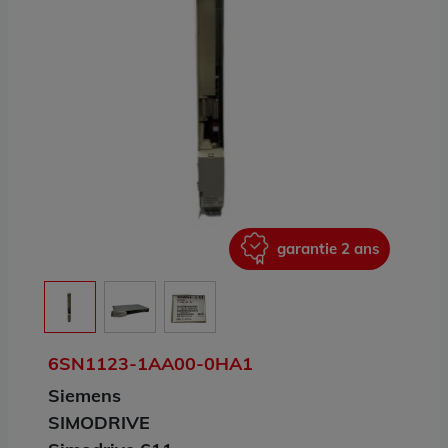
ans
garantie 2 ans
6SN1123-1AA00-0HA1
Siemens
SIMODRIVE