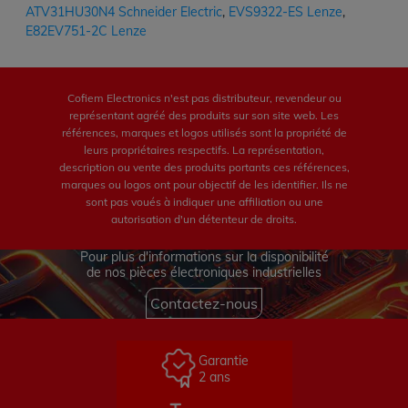
ATV31HU30N4 Schneider Electric
,
EVS9322-ES Lenze
,
E82EV751-2C Lenze
Cofiem Electronics n'est pas distributeur, revendeur ou
représentant agréé des produits sur son site web. Les
références, marques et logos utilisés sont la propriété de
leurs propriétaires respectifs. La représentation,
description ou vente des produits portants ces références,
marques ou logos ont pour objectif de les identifier. Ils ne
sont pas voués à indiquer une affiliation ou une
autorisation d'un détenteur de droits.
Pour plus d'informations sur la disponibilité
de nos pièces électroniques industrielles
Contactez-nous
Garantie
2 ans