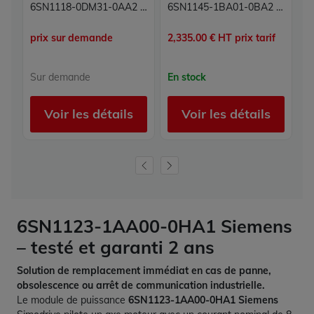
6SN1118-0DM31-0AA2 Simodrive Siemens
6SN1145-1BA01-0BA2 Module d alimentation Simodrive 611 Siemens 16/21 kW
prix sur demande
2,335.00 € HT prix tarif
98
Sur demande
En stock
E
Voir les détails
Voir les détails
6SN1123-1AA00-0HA1 Siemens
– testé et garanti 2 ans
Solution de remplacement immédiat en cas de panne,
obsolescence ou arrêt de communication industrielle.
Le module de puissance
6SN1123-1AA00-0HA1 Siemens