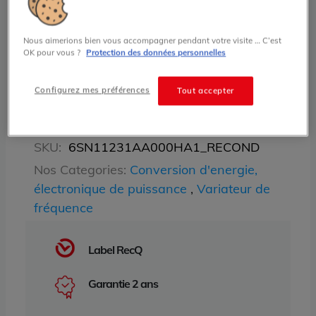
Ajouter au panier
Nous aimerions bien vous accompagner pendant votre visite … C’est
OK pour vous ?
Protection des données personnelles
Besoin d'un devis
Configurez mes préférences
Tout accepter
SKU:
6SN11231AA000HA1_RECOND
Nos Categories:
Conversion d'energie,
électronique de puissance
,
Variateur de
fréquence
Label RecQ
Garantie 2 ans