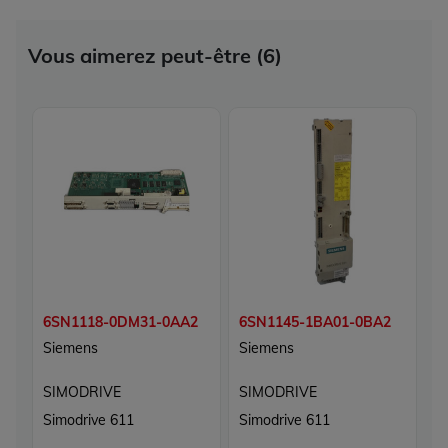
Vous aimerez peut-être (6)
6SN1118-0DM31-0AA2
6SN1145-1BA01-0BA2
6
Siemens
Siemens
S
SIMODRIVE
SIMODRIVE
S
Simodrive 611
Simodrive 611
S