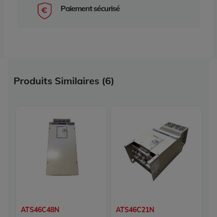
Paiement sécurisé
Produits Similaires (6)
ATS46C48N
ATS46C21N
A