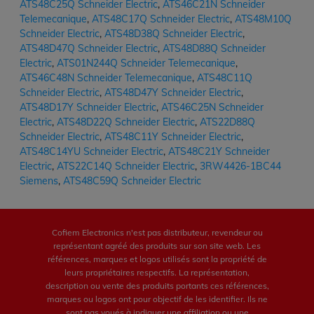
ATS48C25Q Schneider Electric
,
ATS46C21N Schneider
Telemecanique
,
ATS48C17Q Schneider Electric
,
ATS48M10Q
Schneider Electric
,
ATS48D38Q Schneider Electric
,
ATS48D47Q Schneider Electric
,
ATS48D88Q Schneider
Electric
,
ATS01N244Q Schneider Telemecanique
,
ATS46C48N Schneider Telemecanique
,
ATS48C11Q
Schneider Electric
,
ATS48D47Y Schneider Electric
,
ATS48D17Y Schneider Electric
,
ATS46C25N Schneider
Electric
,
ATS48D22Q Schneider Electric
,
ATS22D88Q
Schneider Electric
,
ATS48C11Y Schneider Electric
,
ATS48C14YU Schneider Electric
,
ATS48C21Y Schneider
Electric
,
ATS22C14Q Schneider Electric
,
3RW4426-1BC44
Siemens
,
ATS48C59Q Schneider Electric
Cofiem Electronics n'est pas distributeur, revendeur ou
représentant agréé des produits sur son site web. Les
références, marques et logos utilisés sont la propriété de
leurs propriétaires respectifs. La représentation,
description ou vente des produits portants ces références,
marques ou logos ont pour objectif de les identifier. Ils ne
sont pas voués à indiquer une affiliation ou une