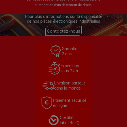
autorisation d'un détenteur de droits.
Pour plus d'informations sur la disponibilité
de nos pièces électroniques industrielles
Contactez-nous
Garantie
2 ans
Expédition
sous 24 h
Livraison partout
dans le monde
Paiement sécurisé
en ligne
Certifiés
label RecQ