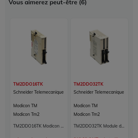
Vous aimerez peut-être (6)
TM2DDO16TK
TM2DDO32TK
T
Schneider Telemecanique
Schneider Telemecanique
S
Modicon TM
Modicon TM
M
Modicon Tm2
Modicon Tm2
M
TM2DDO16TK Modicon TM Schneider Telemecanique
TM2DDO32TK Module d'extension de sorties 32 sorties TOR Modicon TM Schneider Telemecanique