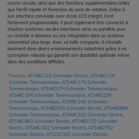
courts-circuits, ainsi que des fonctions supplémentaires telles
que l'arrêt rapide et l'inversion du sens de rotation. Grâce à
son interface conviviale avec écran LCD intégré, il est
facilement programmable. Il peut également être connecté à
d'autres systèmes via des interfaces série ou parallèle pour
un contrôle à distance ou une intégration dans un système
automatisé plus large. Avec sa taille compacte, il s'installe
aisément dans divers environnements industriels grâce à sa
conception robuste qui garantit une durabilité optimale même
dans des conditions difficiles.
Produits:
ATS48C21Q Schneider Electric
,
ATS46C11N
Schneider Telemecanique
,
ATS46C17N Schneider
Telemecanique
,
ATS46D17N Schneider Telemecanique
,
ATS46C32N Schneider Telemecanique
,
ATS46D22N
Schneider Telemecanique
,
ATS48C14Q Schneider
Telemecanique
,
ATS48D32Q Schneider Electric
,
ATS46D88N
Schneider Telemecanique
,
ATS48C32Q Schneider Electric
,
ATS48C66Q Schneider Electric
,
ATS48D17Q Schneider
Electric
,
ATS48C41Q Schneider Electric
,
ATS48D75Q
Schneider Electric
,
ATS22C32Q Schneider Electric
,