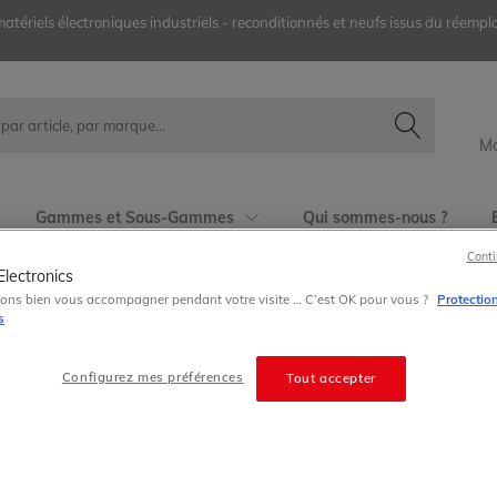
ériels électroniques industriels - reconditionnés et neufs issus du réemplo
Mo
Gammes et Sous-Gammes
Qui sommes-nous ?
Conti
GPWCB02
 programmation, support d'écran
ons bien vous accompagner pendant votre visite … C’est OK pour vous ?
Protectio
s
Configurez mes préférences
Tout accepter
GPW-CB02
Proface
GP3000 Series
GPW-CB02 GP3000 Series Proface