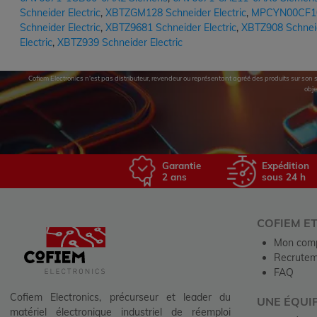
Schneider Electric
,
XBTZGM128 Schneider Electric
,
MPCYN00CF100
Schneider Electric
,
XBTZ9681 Schneider Electric
,
XBTZ908 Schneid
Electric
,
XBTZ939 Schneider Electric
Cofiem Electronics n'est pas distributeur, revendeur ou représentant agréé des produits sur son si
obje
Garantie
Expédition
2 ans
sous 24 h
COFIEM E
Mon com
Recrutem
FAQ
Cofiem Electronics, précurseur et leader du
UNE ÉQUI
matériel électronique industriel de réemploi