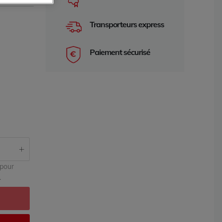
Transporteurs express
Paiement sécurisé
e 2 ans
garantie 2 an
 pour
.