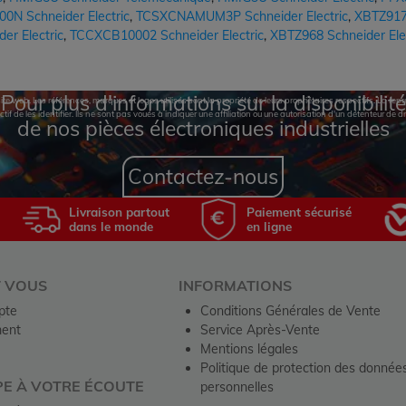
N Schneider Electric
,
TCSXCNAMUM3P Schneider Electric
,
XBTZ917 
er Electric
,
TCCXCB10002 Schneider Electric
,
XBTZ968 Schneider Elec
Pour plus d'informations sur la disponibilité
te web. Les références, marques et logos utilisés sont la propriété de leurs propriétaires respectifs. La r
ctif de les identifier. Ils ne sont pas voués à indiquer une affiliation ou une autorisation d'un détenteur de dr
de nos pièces électroniques industrielles
Contactez-nous
Livraison partout
Paiement sécurisé
dans le monde
en ligne
T VOUS
INFORMATIONS
pte
Conditions Générales de Vente
ent
Service Après-Vente
Mentions légales
Politique de protection des donnée
PE À VOTRE ÉCOUTE
personnelles