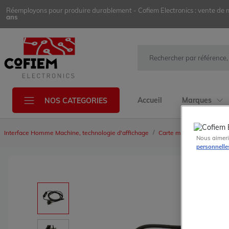
Réemployons pour produire durablement - Cofiem Electronics : vente de mat
ans
Accueil
Marques
NOS CATEGORIES
Interface Homme Machine, technologie d'affichage
Carte mémoire, câble de
Nous aimeri
personnelle