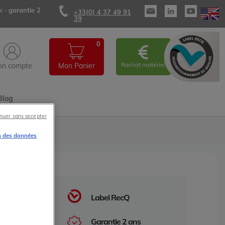
i -
garantie 2
+33(0) 4 37 49 91
39
0
Rachat matériel
n compte
Mon Panier
Blog
nuer sans accepter
n des données
Label RecQ
Garantie 2 ans