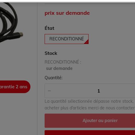
prix sur demande
État
RECONDITIONNÉ
Stock
RECONDITIONNÉ :
sur demande
Quantité:
arantie 2 ans
garanti
La quantité sélectionnée dépasse notre stock,
acheter plus d’articles merci de nous contacter
Ajouter au panier