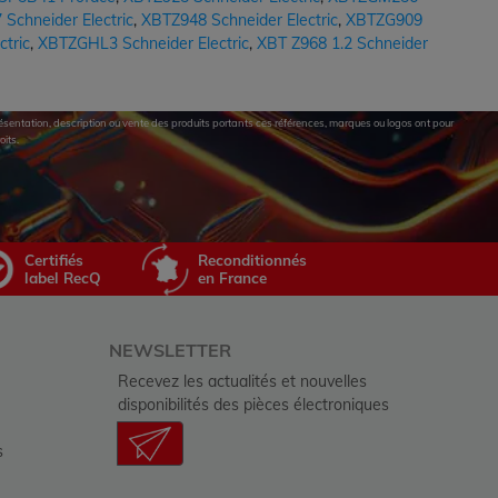
Schneider Electric
,
XBTZ948 Schneider Electric
,
XBTZG909
tric
,
XBTZGHL3 Schneider Electric
,
XBT Z968 1.2 Schneider
eprésentation, description ou vente des produits portants ces références, marques ou logos ont pour
oits.
Certifiés
Reconditionnés
label RecQ
en France
NEWSLETTER
Recevez les actualités et nouvelles
disponibilités des pièces électroniques
s