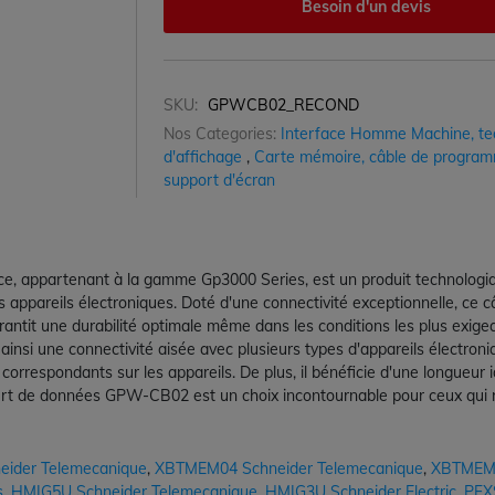
Besoin d'un devis
SKU:
GPWCB02_RECOND
Nos Categories:
Interface Homme Machine, te
d'affichage
,
Carte mémoire, câble de program
support d'écran
, appartenant à la gamme Gp3000 Series, est un produit technologi
ents appareils électroniques. Doté d'une connectivité exceptionnelle, c
 garantit une durabilité optimale même dans les conditions les plus e
nsi une connectivité aisée avec plusieurs types d'appareils électronique
spondants sur les appareils. De plus, il bénéficie d'une longueur idéal
ert de données GPW-CB02 est un choix incontournable pour ceux qui r
ider Telemecanique
,
XBTMEM04 Schneider Telemecanique
,
XBTMEM3
s
,
HMIG5U Schneider Telemecanique
,
HMIG3U Schneider Electric
,
PFX