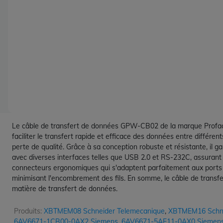
Le câble de transfert de données GPW-CB02 de la marque Proface
faciliter le transfert rapide et efficace des données entre différ
perte de qualité. Grâce à sa conception robuste et résistante, il
avec diverses interfaces telles que USB 2.0 et RS-232C, assurant ai
connecteurs ergonomiques qui s'adaptent parfaitement aux ports corre
minimisant l'encombrement des fils. En somme, le câble de transf
matière de transfert de données.
Produits:
XBTMEM08 Schneider Telemecanique
,
XBTMEM16 Schne
6AV6671-1CB00-0AX2 Siemens
,
6AV6671-5AE11-0AX0 Siemen