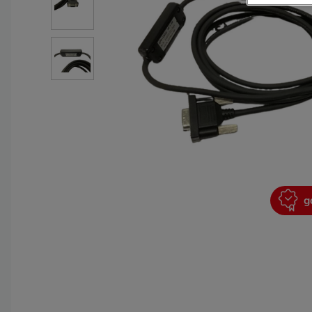
garantie 2 ans
g