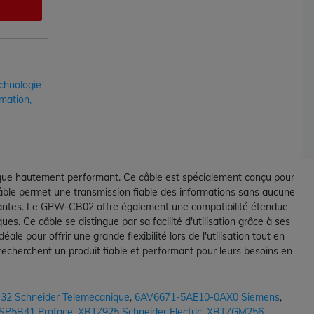
chnologie
mation,
que hautement performant. Ce câble est spécialement conçu pour
e câble permet une transmission fiable des informations sans aucune
xigeantes. Le GPW-CB02 offre également une compatibilité étendue
s. Ce câble se distingue par sa facilité d'utilisation grâce à ses
e pour offrir une grande flexibilité lors de l'utilisation tout en
echerchent un produit fiable et performant pour leurs besoins en
2 Schneider Telemecanique
,
6AV6671-5AE10-0AX0 Siemens
,
SP5B41 Proface
,
XBTZ925 Schneider Electric
,
XBTZGM256