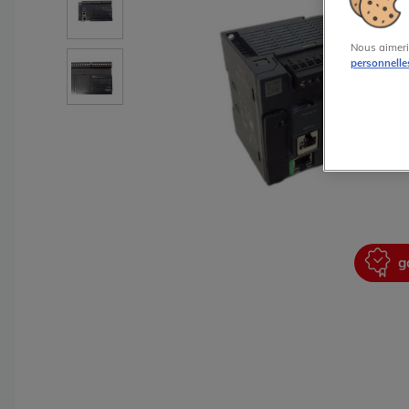
Nous aimeri
personnelle
garantie 2 ans
g