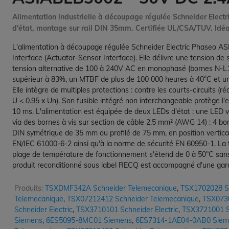
Alimentation industrielle à découpage régulée Schneider Elec
d'état, montage sur rail DIN 35mm. Certifiée UL/CSA/TUV. Idéal
L'alimentation à découpage régulée Schneider Electric Phaseo ASI
Interface (Actuator-Sensor Interface). Elle délivre une tension d
tension alternative de 100 à 240V AC en monophasé (bornes N-L1
supérieur à 83%, un MTBF de plus de 100 000 heures à 40°C et un i
Elle intègre de multiples protections : contre les courts-circuits 
U < 0.95 x Un). Son fusible intégré non interchangeable protège l'
10 ms. L'alimentation est équipée de deux LEDs d'état : une LED v
via des bornes à vis sur section de câble 2.5 mm² (AWG 14) : 4 born
DIN symétrique de 35 mm ou profilé de 75 mm, en position vertic
EN/IEC 61000-6-2 ainsi qu'à la norme de sécurité EN 60950-1. La t
plage de température de fonctionnement s'étend de 0 à 50°C sans
produit reconditionné sous label RECQ est accompagné d'une gara
Produits:
TSXDMF342A Schneider Telemecanique
,
TSX1702028 S
Telemecanique
,
TSX07212412 Schneider Telemecanique
,
TSX0730
Schneider Electric
,
TSX3710101 Schneider Electric
,
TSX3721001 Sc
Siemens
,
6ES5095-8MC01 Siemens
,
6ES7314-1AE04-0AB0 Siem