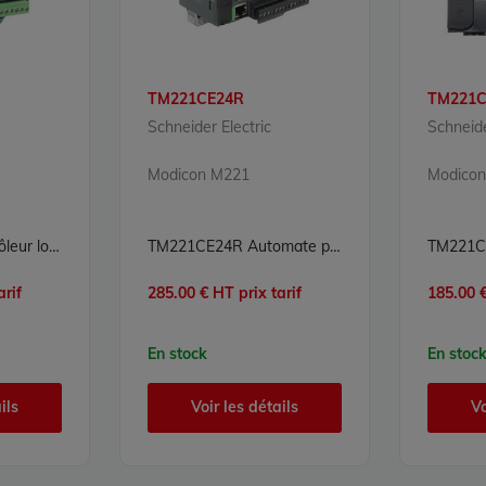
TM221CE24R
TM221C
Schneider Electric
Schneide
Modicon M221
Modico
TM221C16R Contrôleur logique Modicon M221 Schneider Electric
TM221CE24R Automate programmable Modicon M221 Schneider Electric 24 E/S 14 entrées numériques 24VCC (4 entrées rapides) 2 entrées analogiques 0-10V 10 sorties relais 100 à 240VCA Port Ethernet Port série rail DIN
arif
285.00 € HT prix tarif
185.00 €
En stock
En stoc
ils
Voir les détails
Vo