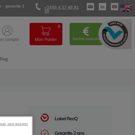
i -
garantie 2
+33(0) 4 37 49 91
39
0
Rachat matériel
n compte
Mon Panier
Blog
Label RecQ
nuer sans accepter
c
Garantie 2 ans