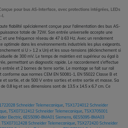
onçue pour bus AS-Interface, avec protections intégrées, LEDs
-I.
ute fiabilité spécialement conçue pour l'alimentation des bus AS-
e puissance totale de 72W. Son entrée universelle accepte une
AC et une fréquence réseau de 47 à 63 Hz. Avec un rendement
e optimale dans les environnements industriels les plus exigeants.
éclenchement si U > 1.2 x Un) et les sous-tensions (déclenchement si
ésiduelle de 300 mV. Le temps de maintien est supérieur ou égal à
trée, permettant un diagnostic rapide. Le raccordement s'effectue
 entrée et 2 bornes de terre sortie. Le montage se fait sur rail
1, et conforme aux normes CEM EN 50081-1, EN 55022 Classe B et
et sortie, et de 500 V entre sorties et entre sortie et masse. Sa
e 0.8 kg et ses dimensions sont de 13.5 x 14.5 x 6.7 cm. Ce
1722028 Schneider Telemecanique
,
TSX1724012 Schneider
ique
,
TSX07312412 Schneider Telemecanique
,
TSX3705001
er Electric
,
6ES5090-8MA01 Siemens
,
6ES5095-8MA03
,
TSX07312428 Schneider Telemecanique
,
TSX272420 Schneider