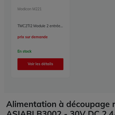
Modicon M221
TMC2TI2 Module 2 entrées analogiques Carte 2E Modicon M221 Schneider Electric
prix sur demande
En stock
Voir les détails
Alimentation à découpage r
ASIABLB3002 - 30V DC 2.