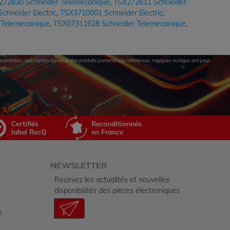
272830 Schneider Telemecanique
,
TSX272611 Schneider
hneider Electric
,
TSX3710001 Schneider Electric
,
 Telemecanique
,
TSX07311628 Schneider Telemecanique
,
eprésentation, description ou vente des produits portants ces références, marques ou logos ont pour
oits.
Certifiés
Reconditionnés
label RecQ
en France
NEWSLETTER
Recevez les actualités et nouvelles
disponibilités des pièces électroniques
s