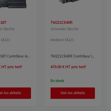
16T
TM221CE40R
r Electric
Schneider Electric
n M221
Modicon M221
TM221C16T Contrôleur logique Modicon M221 Schneider Electric
TM221CE40R Contrôleur logique Modicon M221 Schneider Electric
 HT prix tarif
470.00 € HT prix tarif
k
En stock
ir les détails
Voir les détails