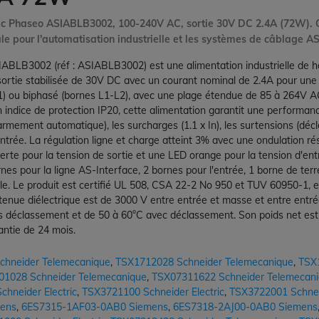
tric Phaseo ASIABLB3002, 100-240V AC, sortie 30V DC 2.4A (72W). C
e pour l'automatisation industrielle et les systèmes de câblage AS
ABLB3002 (réf : ASIABLB3002) est une alimentation industrielle de ha
e sortie stabilisée de 30V DC avec un courant nominal de 2.4A pour un
) ou biphasé (bornes L1-L2), avec une plage étendue de 85 à 264V 
ndice de protection IP20, cette alimentation garantit une performanc
(réarmement automatique), les surcharges (1.1 x In), les surtensions (d
entrée. La régulation ligne et charge atteint 3% avec une ondulation r
erte pour la tension de sortie et une LED orange pour la tension d'en
es pour la ligne AS-Interface, 2 bornes pour l'entrée, 1 borne de terre
ale. Le produit est certifié UL 508, CSA 22-2 No 950 et TUV 60950-
enue diélectrique est de 3000 V entre entrée et masse et entre entrée 
 déclassement et de 50 à 60°C avec déclassement. Son poids net est d
ntie de 24 mois.
chneider Telemecanique
,
TSX1712028 Schneider Telemecanique
,
TSX
1028 Schneider Telemecanique
,
TSX07311622 Schneider Telemecan
hneider Electric
,
TSX3721100 Schneider Electric
,
TSX3722001 Schneid
ens
,
6ES7315-1AF03-0AB0 Siemens
,
6ES7318-2AJ00-0AB0 Siemens