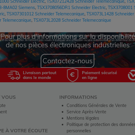
000 Schneider Electric
,
TSX07212428 Schneider Telemecanique
,
TSX
3-8MA02 Siemens
,
TSX3708056DR1 Schneider Electric
,
TSX3708001 Sc
ric
,
TSX07301012 Schneider Telemecanique
,
TSX073L1428 Schneider
r Telemecanique
,
TSX073L2028 Schneider Telemecanique
Pour plus d'informations sur la disponibilité
te web. Les références, marques et logos utilisés sont la propriété de leurs propriétaires respectifs. La r
ctif de les identifier. Ils ne sont pas voués à indiquer une affiliation ou une autorisation d'un détenteur de dr
de nos pièces électroniques industrielles
Contactez-nous
Livraison partout
Paiement sécurisé
dans le monde
en ligne
T VOUS
INFORMATIONS
pte
Conditions Générales de Vente
ent
Service Après-Vente
Mentions légales
Politique de protection des donnée
PE À VOTRE ÉCOUTE
personnelles