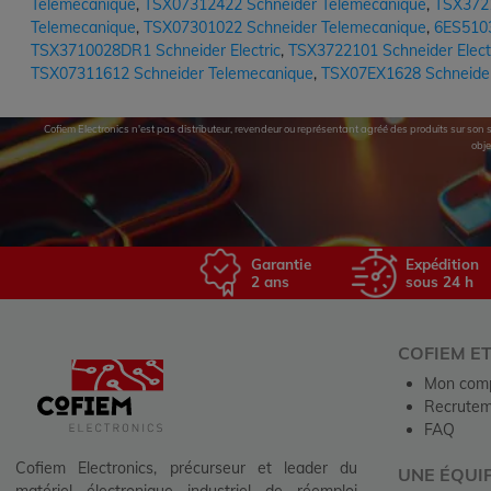
Telemecanique
,
TSX07312422 Schneider Telemecanique
,
TSX3721
Telemecanique
,
TSX07301022 Schneider Telemecanique
,
6ES510
TSX3710028DR1 Schneider Electric
,
TSX3722101 Schneider Elect
TSX07311612 Schneider Telemecanique
,
TSX07EX1628 Schneide
Cofiem Electronics n'est pas distributeur, revendeur ou représentant agréé des produits sur son si
obje
Garantie
Expédition
2 ans
sous 24 h
COFIEM E
Mon com
Recrutem
FAQ
Cofiem Electronics, précurseur et leader du
UNE ÉQUI
matériel électronique industriel de réemploi