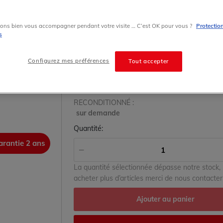
prix sur demande
ons bien vous accompagner pendant votre visite … C’est OK pour vous ?
Protectio
s
État
Configurez mes préférences
Tout accepter
RECONDITIONNÉ
Stock
RECONDITIONNÉ :
sur demande
Quantité:
arantie 2 ans
garanti
La quantité sélectionnée dépasse notre stock,
acheter plus d’articles merci de nous contacter
Ajouter au panier