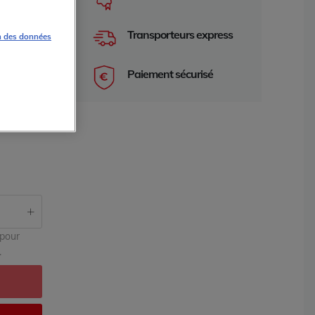
Transporteurs express
n des données
Paiement sécurisé
e 2 ans
garantie 2 an
 pour
.