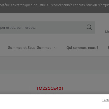
ériels électroniques industriels - reconditionnés et neufs issus du réemplo
Mo
Gammes et Sous-Gammes
Qui sommes-nous ?
TM221CE40T
Schneider Electric
Modicon M221
Conti
TM221CE40T Modicon M221 Schneider Electri