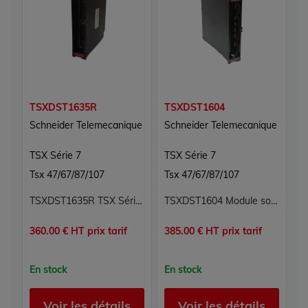
TSXDST1635R
TSXDST1604
T
Schneider Telemecanique
Schneider Telemecanique
S
TSX Série 7
TSX Série 7
T
Tsx 47/67/87/107
Tsx 47/67/87/107
T
TSXDST1635R TSX Série 7 Schneider Telemecanique
TSXDST1604 Module sorties relais 16 sorties TSX Série 7 Schneider Telemecanique 110/127 VAC ou 220/240 VAC 05 A rail DIN
360.00 € HT prix tarif
385.00 € HT prix tarif
p
En stock
En stock
E
Voir les détails
Voir les détails