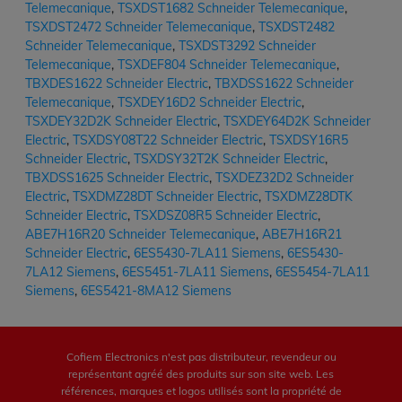
Telemecanique
,
TSXDST1682 Schneider Telemecanique
,
TSXDST2472 Schneider Telemecanique
,
TSXDST2482
Schneider Telemecanique
,
TSXDST3292 Schneider
Telemecanique
,
TSXDEF804 Schneider Telemecanique
,
TBXDES1622 Schneider Electric
,
TBXDSS1622 Schneider
Telemecanique
,
TSXDEY16D2 Schneider Electric
,
TSXDEY32D2K Schneider Electric
,
TSXDEY64D2K Schneider
Electric
,
TSXDSY08T22 Schneider Electric
,
TSXDSY16R5
Schneider Electric
,
TSXDSY32T2K Schneider Electric
,
TBXDSS1625 Schneider Electric
,
TSXDEZ32D2 Schneider
Electric
,
TSXDMZ28DT Schneider Electric
,
TSXDMZ28DTK
Schneider Electric
,
TSXDSZ08R5 Schneider Electric
,
ABE7H16R20 Schneider Telemecanique
,
ABE7H16R21
Schneider Electric
,
6ES5430-7LA11 Siemens
,
6ES5430-
7LA12 Siemens
,
6ES5451-7LA11 Siemens
,
6ES5454-7LA11
Siemens
,
6ES5421-8MA12 Siemens
Cofiem Electronics n'est pas distributeur, revendeur ou
représentant agréé des produits sur son site web. Les
références, marques et logos utilisés sont la propriété de