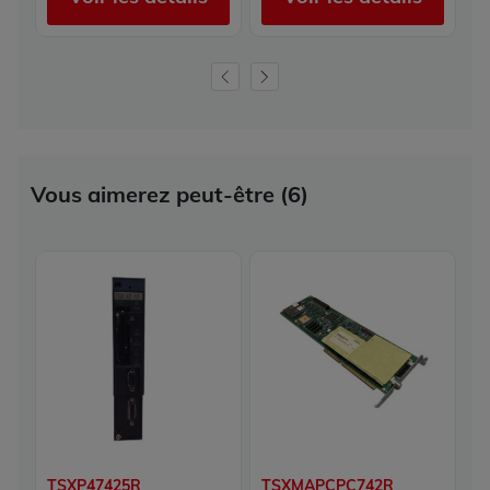
Vous aimerez peut-être (6)
TSXP47425R
TSXMAPCPC742R
T