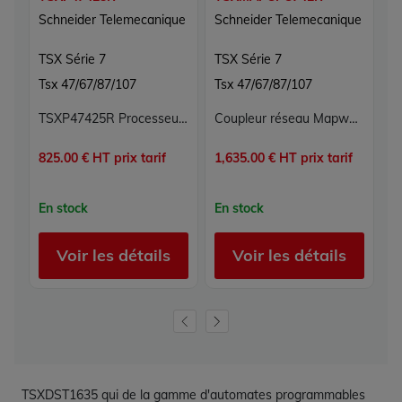
Schneider Telemecanique
Schneider Telemecanique
S
TSX Série 7
TSX Série 7
T
Tsx 47/67/87/107
Tsx 47/67/87/107
T
TSXP47425R Processeur TSX Série 7 Schneider Telemecanique
Coupleur réseau Mapway pour PC TSXMAPCPC742R - Schneider Telemecanique TSX Série 7
825.00 € HT prix tarif
1,635.00 € HT prix tarif
42
En stock
En stock
E
Voir les détails
Voir les détails
TSXDST1635 qui de la gamme d'automates programmables