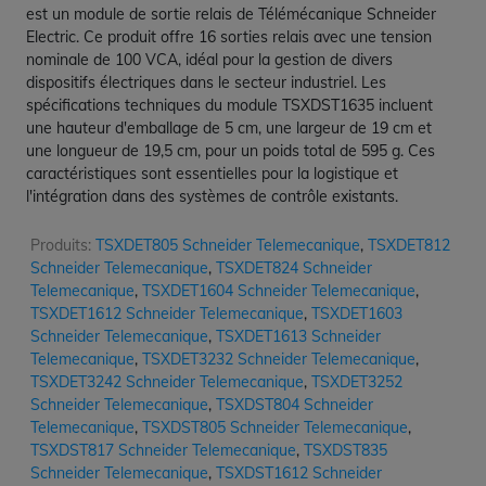
est un module de sortie relais de Télémécanique Schneider
Electric. Ce produit offre 16 sorties relais avec une tension
nominale de 100 VCA, idéal pour la gestion de divers
dispositifs électriques dans le secteur industriel. Les
spécifications techniques du module TSXDST1635 incluent
une hauteur d'emballage de 5 cm, une largeur de 19 cm et
une longueur de 19,5 cm, pour un poids total de 595 g. Ces
caractéristiques sont essentielles pour la logistique et
l'intégration dans des systèmes de contrôle existants.
Produits:
TSXDET805 Schneider Telemecanique
,
TSXDET812
Schneider Telemecanique
,
TSXDET824 Schneider
Telemecanique
,
TSXDET1604 Schneider Telemecanique
,
TSXDET1612 Schneider Telemecanique
,
TSXDET1603
Schneider Telemecanique
,
TSXDET1613 Schneider
Telemecanique
,
TSXDET3232 Schneider Telemecanique
,
TSXDET3242 Schneider Telemecanique
,
TSXDET3252
Schneider Telemecanique
,
TSXDST804 Schneider
Telemecanique
,
TSXDST805 Schneider Telemecanique
,
TSXDST817 Schneider Telemecanique
,
TSXDST835
Schneider Telemecanique
,
TSXDST1612 Schneider