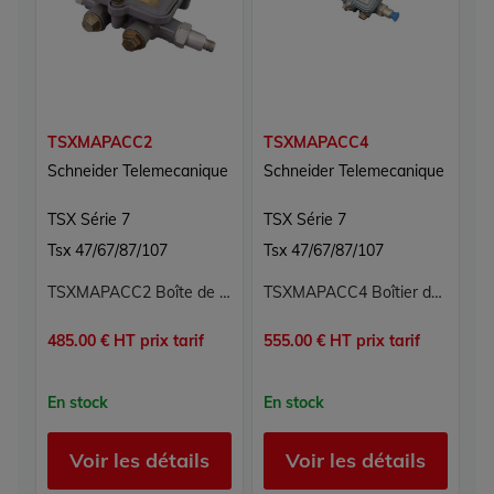
TSXMAPACC2
TSXMAPACC4
Schneider Telemecanique
Schneider Telemecanique
TSX Série 7
TSX Série 7
Tsx 47/67/87/107
Tsx 47/67/87/107
TSXMAPACC2 Boîte de jonction 2 voies TSX Série 7 Schneider Telemecanique
TSXMAPACC4 Boîtier de dérivation 4 ports Mapway TSX Série 7 Schneider Telemecanique 24 VDC IP20 120 x 70 x 40 mm -10°C à +60°C
485.00 € HT prix tarif
555.00 € HT prix tarif
En stock
En stock
Voir les détails
Voir les détails