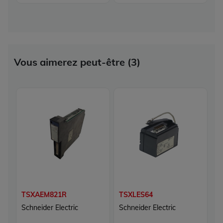
Vous aimerez peut-être (3)
TSXAEM821R
TSXLES64
T
Schneider Electric
Schneider Electric
Sc