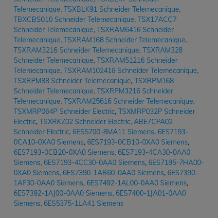
Telemecanique
,
TSXBLK91 Schneider Telemecanique
,
TBXCBS010 Schneider Telemecanique
,
TSX17ACC7
Schneider Telemecanique
,
TSXRAM6416 Schneider
Telemecanique
,
TSXRAM168 Schneider Telemecanique
,
TSXRAM3216 Schneider Telemecanique
,
TSXRAM328
Schneider Telemecanique
,
TSXRAM51216 Schneider
Telemecanique
,
TSXRAM102416 Schneider Telemecanique
,
TSXRPM88 Schneider Telemecanique
,
TSXRPM168
Schneider Telemecanique
,
TSXRPM3216 Schneider
Telemecanique
,
TSXRAM25616 Schneider Telemecanique
,
TSXMRP064P Schneider Electric
,
TSXMRP032P Schneider
Electric
,
TSXRKZ02 Schneider Electric
,
ABE7CPA02
Schneider Electric
,
6ES5700-8MA11 Siemens
,
6ES7193-
0CA10-0XA0 Siemens
,
6ES7193-0CB10-0XA0 Siemens
,
6ES7193-0CB20-0XA0 Siemens
,
6ES7193-4CA30-0AA0
Siemens
,
6ES7193-4CC30-0AA0 Siemens
,
6ES7195-7HA00-
0XA0 Siemens
,
6ES7390-1AB60-0AA0 Siemens
,
6ES7390-
1AF30-0AA0 Siemens
,
6ES7492-1AL00-0AA0 Siemens
,
6ES7392-1AJ00-0AA0 Siemens
,
6ES7400-1JA01-0AA0
Siemens
,
6ES5375-1LA41 Siemens