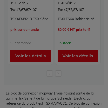
TSX Série 7
TSX Série 7
T
Tsx 47/67/87/107
Tsx 47/67/87/107
T
TSXAEM821R TSX Série 7 Schneider Electric
TSXLES64 Boîtier de dérivation locale 64 points Schneider Electric TSX Série 7 borniers à vis
prix sur demande
80.00 € HT prix tarif
3,
Sur demande
En stock
E
Voir les détails
Voir les détails
Le bloc de connexion mapway 1 voie, faisant partie de la
gamme Tsx Série 7 de la marque Schneider Electric. La
référence du produit est TSXMAPACC1. Ce bloc de connexion