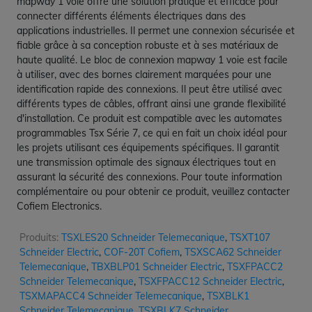
mapway 1 voie offre une solution pratique et efficace pour
connecter différents éléments électriques dans des
applications industrielles. Il permet une connexion sécurisée et
fiable grâce à sa conception robuste et à ses matériaux de
haute qualité. Le bloc de connexion mapway 1 voie est facile
à utiliser, avec des bornes clairement marquées pour une
identification rapide des connexions. Il peut être utilisé avec
différents types de câbles, offrant ainsi une grande flexibilité
d'installation. Ce produit est compatible avec les automates
programmables Tsx Série 7, ce qui en fait un choix idéal pour
les projets utilisant ces équipements spécifiques. Il garantit
une transmission optimale des signaux électriques tout en
assurant la sécurité des connexions. Pour toute information
complémentaire ou pour obtenir ce produit, veuillez contacter
Cofiem Electronics.
Produits:
TSXLES20 Schneider Telemecanique
,
TSXT107
Schneider Electric
,
COF-20T Cofiem
,
TSXSCA62 Schneider
Telemecanique
,
TBXBLP01 Schneider Electric
,
TSXFPACC2
Schneider Telemecanique
,
TSXFPACC12 Schneider Electric
,
TSXMAPACC4 Schneider Telemecanique
,
TSXBLK1
Schneider Telemecanique
,
TSXBLK7 Schneider