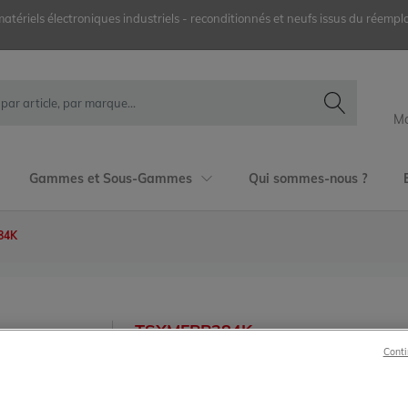
ériels électroniques industriels - reconditionnés et neufs issus du réemplo
Mo
Gammes et Sous-Gammes
Qui sommes-nous ?
84K
TSXMFPP384K
Conti
Schneider Telemecanique
Modicon Premium
TSXMFPP384K Cartouche mémoire EPROM 3