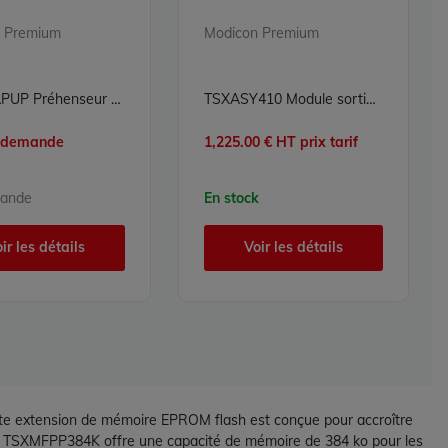
 Premium
Modicon Premium
TSXPCAPUP Préhenseur de carte mémoire SRAM PCMCIA Modicon Premium Schneider Electric
TSXASY410 Module sorties analogiques Modicon Premium Schneider Electric
r demande
1,225.00 € HT prix tarif
mande
En stock
ir les détails
Voir les détails
e extension de mémoire EPROM flash est conçue pour accroître
Le TSXMFPP384K offre une capacité de mémoire de 384 ko pour les