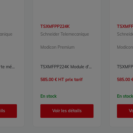
TSXMFPP224K
TSXMFP
anique
Schneider Telemecanique
Schneide
Modicon Premium
Modicon
TSXMFPP128K Carte mémoire Flash EPROM 128Ko Modicon Premium Schneider Telemecanique
TSXMFPP224K Module d'extension de mémoire Flash EPROM 224 KB Modicon Premium Schneider Telemecanique
585.00 € HT prix tarif
585.00 €
En stock
En stoc
ils
Voir les détails
Vo