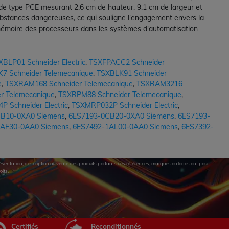
de type PCE mesurant 2,6 cm de hauteur, 9,1 cm de largeur et
substances dangereuses, ce qui souligne l'engagement envers la
 mémoire des processeurs dans les systèmes d'automatisation
BLP01 Schneider Electric
,
TSXFPACC2 Schneider
7 Schneider Telemecanique
,
TSXBLK91 Schneider
e
,
TSXRAM168 Schneider Telemecanique
,
TSXRAM3216
r Telemecanique
,
TSXRPM88 Schneider Telemecanique
,
 Schneider Electric
,
TSXMRP032P Schneider Electric
,
B10-0XA0 Siemens
,
6ES7193-0CB20-0XA0 Siemens
,
6ES7193-
1AF30-0AA0 Siemens
,
6ES7492-1AL00-0AA0 Siemens
,
6ES7392-
eprésentation, description ou vente des produits portants ces références, marques ou logos ont pour
oits.
Certifiés
Reconditionnés