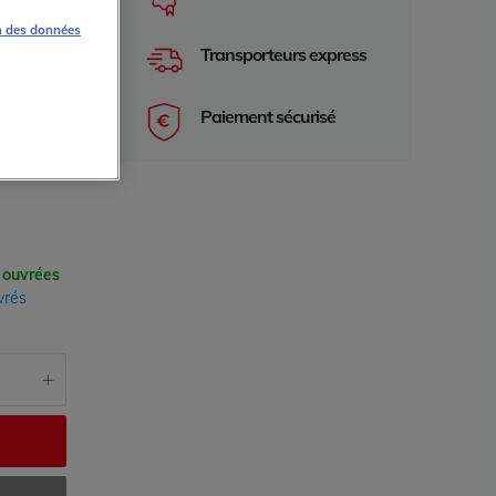
n des données
Transporteurs express
Paiement sécurisé
 ouvrées
vrés
e 2 ans
garantie 2 an