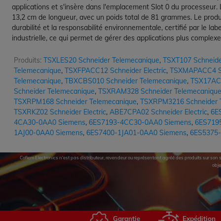
applications et s'insère dans l'emplacement Slot 0 du processeur
13,2 cm de longueur, avec un poids total de 81 grammes. Le produi
durabilité et la responsabilité environnementale, certifié par l
industrielle, ce qui permet de gérer des applications plus compl
Produits:
TSXLES20 Schneider Telemecanique
,
TSXT107 Schneider
Telemecanique
,
TSXFPACC12 Schneider Electric
,
TSXMAPACC4 Sc
Telemecanique
,
TBXCBS010 Schneider Telemecanique
,
TSX17ACC
Schneider Telemecanique
,
TSXRAM328 Schneider Telemecaniqu
TSXRPM168 Schneider Telemecanique
,
TSXRPM3216 Schneider 
TSXRKZ02 Schneider Electric
,
ABE7CPA02 Schneider Electric
,
6E
4CA30-0AA0 Siemens
,
6ES7193-4CC30-0AA0 Siemens
,
6ES719
1AJ00-0AA0 Siemens
,
6ES7400-1JA01-0AA0 Siemens
,
6ES5375-
Cofiem Electronics n'est pas distributeur, revendeur ou représentant agréé des produits sur son si
obje
Garantie
Expédition