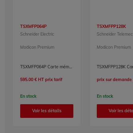
TSXMFP064P
TSXMFPP128K
Schneider Electric
Schneider Telemec
Modicon Premium
Modicon Premium
TSXMFP064P Carte mémoire Flash EPROM 64 Ko Modicon Premium Schneider Electric
595.00 € HT prix tarif
prix sur demande
En stock
En stock
Voir les détails
Voir les déta