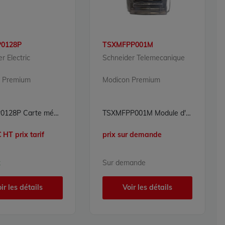
0128P
TSXMFPP001M
r Electric
Schneider Telemecanique
 Premium
Modicon Premium
TSXMFP0128P Carte mémoire Flash EPROM 128 Ko Modicon Premium Schneider Electric
TSXMFPP001M Module d'extension de mémoire Flash EPROM 1024 KB Modicon Premium Schneider Telemecanique
 HT prix tarif
prix sur demande
k
Sur demande
ir les détails
Voir les détails