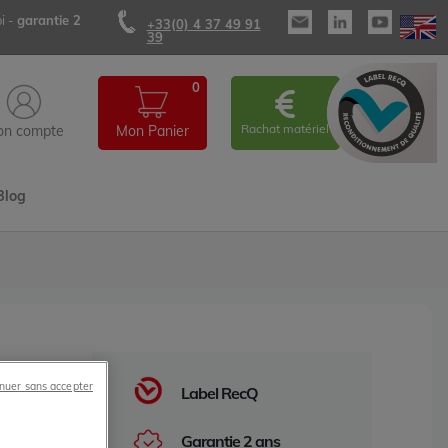
i -
garantie 2
+33(0) 4 37 49 91
39
0
Rachat matériel
n compte
Mon Panier
Blog
nuer sans accepter
Label RecQ
84Ko
Garantie 2 ans