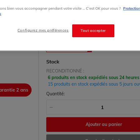
Modicon Premium Schneider Telemecanique
ons bien vous accompagner pendant votre visite … C’est OK pour vous ?
Protectio
s
695.00 € HT prix tarif
Configurez mes préférences
Tout accepter
État
RECONDITIONNÉ
Stock
RECONDITIONNÉ :
6 produits en stock expédiés sous 24 heures
15 produits en stock expédiés sous 5 jours ou
arantie 2 ans
garanti
Quantité:
Ajouter au panier