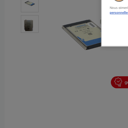
Nous aimeri
personnelle
garantie 2 ans
g