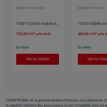
Modicon Premium
Modicon Premium
TSXETY110WS Module Ethernet TCP/IP Modicon Premium Schneider Electric
735.00 € HT prix tarif
465.00 € HT prix t
En stock
En stock
Voir les détails
Voir les déta
TSXMFPP384K de la gamme Modicon Premium, une plateforme d'aut
la capacité mémoire des processeurs, et est compatible avec le