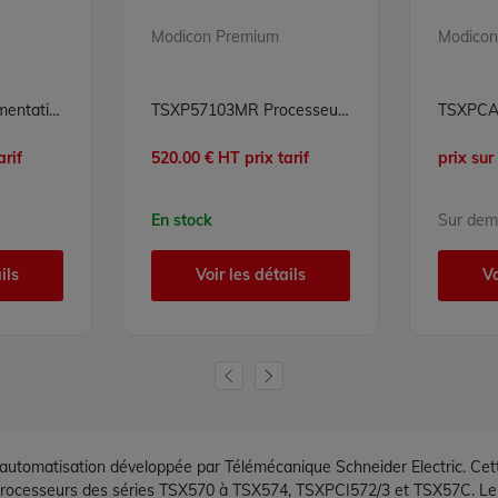
Modicon Premium
Modicon
TSXPSY2600M Alimentation Modicon Premium Schneider Electric
TSXP57103MR Processeur Modicon Premium Schneider Electric
arif
520.00 € HT prix tarif
prix su
En stock
Sur de
ils
Voir les détails
Vo
omatisation développée par Télémécanique Schneider Electric. Cett
s processeurs des séries TSX570 à TSX574, TSXPCI572/3 et TSX57C. 