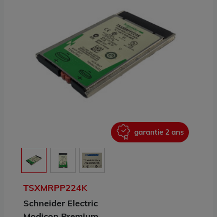
ans
garantie 2 ans
TSXMRPP224K
Schneider Electric
Modicon Premium