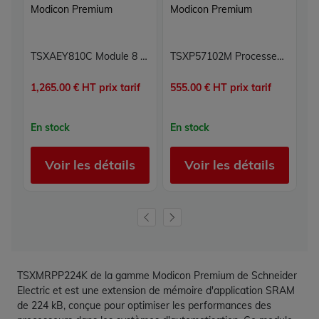
Modicon Premium
Modicon Premium
M
TSXAEY810C Module 8 entrées analogiques Carte 8E Modicon Premium Schneider Electric
TSXP57102M Processeur Modicon Premium Schneider Electric
1,265.00 € HT prix tarif
555.00 € HT prix tarif
46
En stock
En stock
E
Voir les détails
Voir les détails
TSXMRPP224K de la gamme Modicon Premium de Schneider
Electric et est une extension de mémoire d'application SRAM
de 224 kB, conçue pour optimiser les performances des