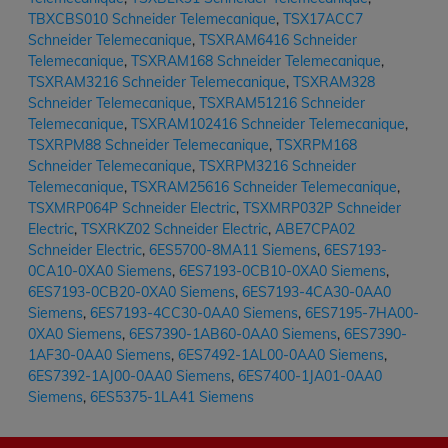
TBXCBS010 Schneider Telemecanique
,
TSX17ACC7
Schneider Telemecanique
,
TSXRAM6416 Schneider
Telemecanique
,
TSXRAM168 Schneider Telemecanique
,
TSXRAM3216 Schneider Telemecanique
,
TSXRAM328
Schneider Telemecanique
,
TSXRAM51216 Schneider
Telemecanique
,
TSXRAM102416 Schneider Telemecanique
,
TSXRPM88 Schneider Telemecanique
,
TSXRPM168
Schneider Telemecanique
,
TSXRPM3216 Schneider
Telemecanique
,
TSXRAM25616 Schneider Telemecanique
,
TSXMRP064P Schneider Electric
,
TSXMRP032P Schneider
Electric
,
TSXRKZ02 Schneider Electric
,
ABE7CPA02
Schneider Electric
,
6ES5700-8MA11 Siemens
,
6ES7193-
0CA10-0XA0 Siemens
,
6ES7193-0CB10-0XA0 Siemens
,
6ES7193-0CB20-0XA0 Siemens
,
6ES7193-4CA30-0AA0
Siemens
,
6ES7193-4CC30-0AA0 Siemens
,
6ES7195-7HA00-
0XA0 Siemens
,
6ES7390-1AB60-0AA0 Siemens
,
6ES7390-
1AF30-0AA0 Siemens
,
6ES7492-1AL00-0AA0 Siemens
,
6ES7392-1AJ00-0AA0 Siemens
,
6ES7400-1JA01-0AA0
Siemens
,
6ES5375-1LA41 Siemens