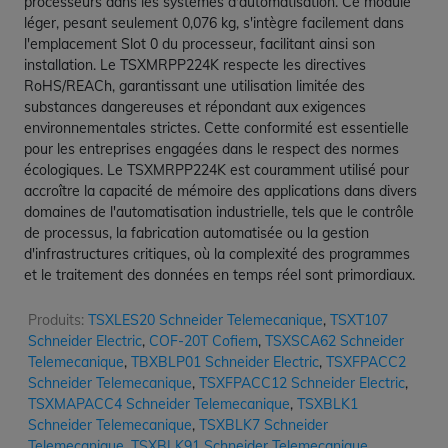
processeurs dans les systèmes d'automatisation. Ce module
léger, pesant seulement 0,076 kg, s'intègre facilement dans
l'emplacement Slot 0 du processeur, facilitant ainsi son
installation. Le TSXMRPP224K respecte les directives
RoHS/REACh, garantissant une utilisation limitée des
substances dangereuses et répondant aux exigences
environnementales strictes. Cette conformité est essentielle
pour les entreprises engagées dans le respect des normes
écologiques. Le TSXMRPP224K est couramment utilisé pour
accroître la capacité de mémoire des applications dans divers
domaines de l'automatisation industrielle, tels que le contrôle
de processus, la fabrication automatisée ou la gestion
d'infrastructures critiques, où la complexité des programmes
et le traitement des données en temps réel sont primordiaux.
Produits:
TSXLES20 Schneider Telemecanique
,
TSXT107
Schneider Electric
,
COF-20T Cofiem
,
TSXSCA62 Schneider
Telemecanique
,
TBXBLP01 Schneider Electric
,
TSXFPACC2
Schneider Telemecanique
,
TSXFPACC12 Schneider Electric
,
TSXMAPACC4 Schneider Telemecanique
,
TSXBLK1
Schneider Telemecanique
,
TSXBLK7 Schneider
Telemecanique
,
TSXBLK91 Schneider Telemecanique
,