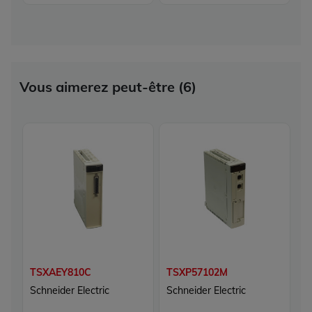
Vous aimerez peut-être (6)
TSXAEY810C
TSXP57102M
T
Schneider Electric
Schneider Electric
Sc