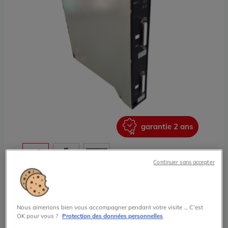
ans
garantie 2 ans
Continuer sans accepter
TSXSCM2126F
Schneider Electric
Nous aimerions bien vous accompagner pendant votre visite … C’est
TSX Série 7
OK pour vous ?
Protection des données personnelles