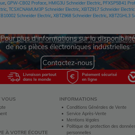
que
,
GPW-CB02 Proface
,
HMIG3U Schneider Electric
,
PFXSP5B41 Pro
ric
,
TCSXCNAMUM3P Schneider Electric
,
XBTZ917 Schneider Electric
10002 Schneider Electric
,
XBTZ968 Schneider Electric
,
XBTZGHL3 Sch
Pour plus d'informations sur la disponibilité
te web. Les références, marques et logos utilisés sont la propriété de leurs propriétaires respectifs. La r
ctif de les identifier. Ils ne sont pas voués à indiquer une affiliation ou une autorisation d'un détenteur de dr
de nos pièces électroniques industrielles
Contactez-nous
Livraison partout
Paiement sécurisé
dans le monde
en ligne
T VOUS
INFORMATIONS
pte
Conditions Générales de Vente
ent
Service Après-Vente
Mentions légales
Politique de protection des donnée
PE À VOTRE ÉCOUTE
personnelles