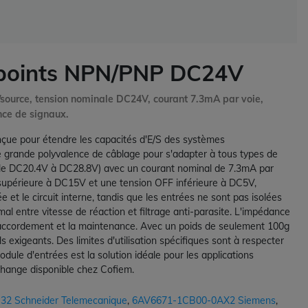
 points NPN/PNP DC24V
ource, tension nominale DC24V, courant 7.3mA par voie,
ance de signaux.
ue pour étendre les capacités d'E/S des systèmes
 grande polyvalence de câblage pour s'adapter à tous types de
ible DC20.4V à DC28.8V) avec un courant nominal de 7.3mA par
 supérieure à DC15V et une tension OFF inférieure à DC5V,
 et le circuit interne, tandis que les entrées ne sont pas isolées
al entre vitesse de réaction et filtrage anti-parasite. L'impédance
e raccordement et la maintenance. Avec un poids de seulement 100g
 exigeants. Des limites d'utilisation spécifiques sont à respecter
e d'entrées est la solution idéale pour les applications
echange disponible chez Cofiem.
2 Schneider Telemecanique
,
6AV6671-1CB00-0AX2 Siemens
,