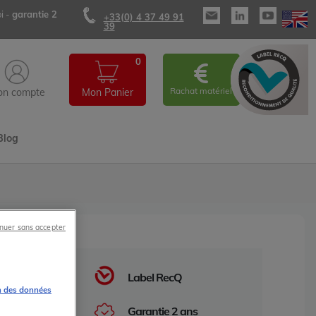
i -
garantie 2
+33(0) 4 37 49 91
39
0
Rachat matériel
n compte
Mon Panier
Blog
nuer sans accepter
Label RecQ
n des données
P Plus
Garantie 2 ans