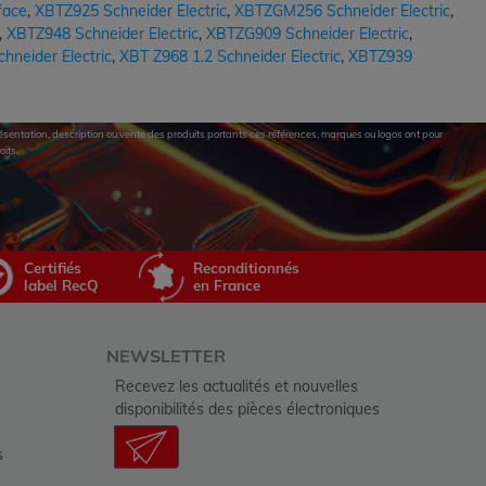
face
,
XBTZ925 Schneider Electric
,
XBTZGM256 Schneider Electric
,
,
XBTZ948 Schneider Electric
,
XBTZG909 Schneider Electric
,
neider Electric
,
XBT Z968 1.2 Schneider Electric
,
XBTZ939
eprésentation, description ou vente des produits portants ces références, marques ou logos ont pour
oits.
Certifiés
Reconditionnés
label RecQ
en France
NEWSLETTER
Recevez les actualités et nouvelles
disponibilités des pièces électroniques
s