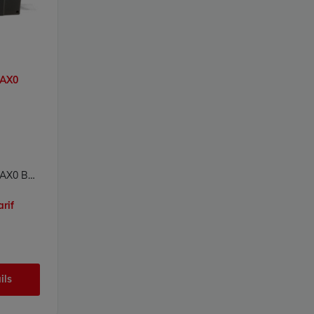
0AX0
6AV6671-5AE11-0AX0 Boîtier de connexion PN Plus Simatic HMI Siemens
arif
ils