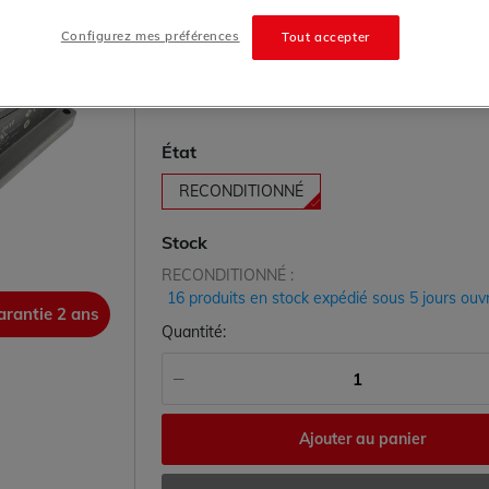
Simatic HMI Siemens
Grade:
A
Configurez mes préférences
Tout accepter
640.00 € HT prix tarif
État
RECONDITIONNÉ
Stock
RECONDITIONNÉ :
16 produits en stock expédié sous 5 jours ouv
arantie 2 ans
garanti
Quantité:
Ajouter au panier