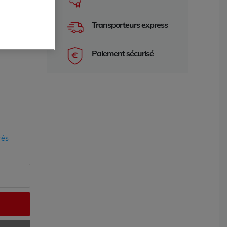
Transporteurs express
Paiement sécurisé
rés
e 2 ans
garantie 2 an