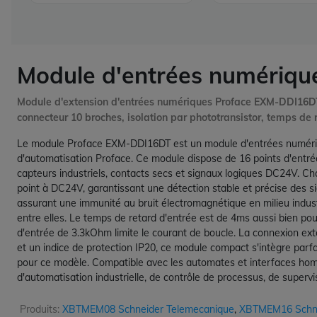
Module d'entrées numériq
Module d'extension d'entrées numériques Proface EXM-DDI16DT
connecteur 10 broches, isolation par phototransistor, temps de r
Le module Proface EXM-DDI16DT est un module d'entrées numériq
d'automatisation Proface. Ce module dispose de 16 points d'entr
capteurs industriels, contacts secs et signaux logiques DC24V. 
point à DC24V, garantissant une détection stable et précise des 
assurant une immunité au bruit électromagnétique en milieu industri
entre elles. Le temps de retard d'entrée est de 4ms aussi bien pou
d'entrée de 3.3kOhm limite le courant de boucle. La connexion ext
et un indice de protection IP20, ce module compact s'intègre parfa
pour ce modèle. Compatible avec les automates et interfaces homm
d'automatisation industrielle, de contrôle de processus, de super
Produits:
XBTMEM08 Schneider Telemecanique
,
XBTMEM16 Schne