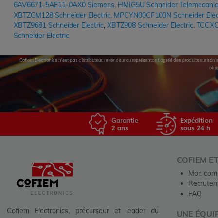
6AV6671-5AE11-0AX0 Siemens
,
HMIG5U Schneider Telemecani
XBTZGM128 Schneider Electric
,
MPCYN00CF100N Schneider Elect
XBTZ9681 Schneider Electric
,
XBTZ908 Schneider Electric
,
TCCXCB
Schneider Electric
Cofiem Electronics n'est pas distributeur, revendeur ou représentant agréé des produits sur son si
obje
Garantie
Expédition
2 ans
sous 24 h
COFIEM E
Mon com
Recrutem
FAQ
Cofiem Electronics, précurseur et leader du
UNE ÉQUI