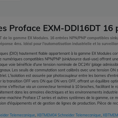
ues Proface EXM-DDI16DT 16
 de la gamme EX Modules. 16 entrées NPN/PNP compatibles sink/s
éponse 4ms. Idéal pour l'automatisation industrielle et la surveill
ues (DIO) hautement fiable appartenant à la gamme EX Modules conç
ée numériques compatibles NPN/PNP (sink/source dual-use) offrant une
Chaque voie bénéficie d'une tension nominale de DC24V (plage admiss
signaux. Les seuils de commutation sont calibrés avec une tension ON
el. L'isolation est assurée par photocoupleur entre les bornes d'entrée
r la transition OFF vers ON que ON vers OFF, offrant un équilibre optim
erne s'effectue via un connecteur terminal à 10 broches, facilitant l
itement dans les armoires électriques et les environnements industriels
e-machine Proface LT series et autres systèmes de la gamme, ce modul
vision d'équipements et de gestion de lignes de production. Pièce de r
ider Telemecanique
,
XBTMEM04 Schneider Telemecanique
,
XBTMEM3