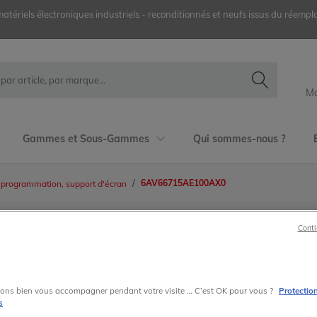
ériels électroniques industriels - reconditionnés et neufs issus du réemplo
Mo
Gammes et Sous-Gammes
Qui sommes-nous ?
6AV66715AE100AX0
 programmation, support d'écran
Conti
6AV6671-5AE10-0AX0
Siemens
SIMATIC HMI
ons bien vous accompagner pendant votre visite … C’est OK pour vous ?
Protectio
s
6AV6671-5AE10-0AX0 Boîtier de connexion D