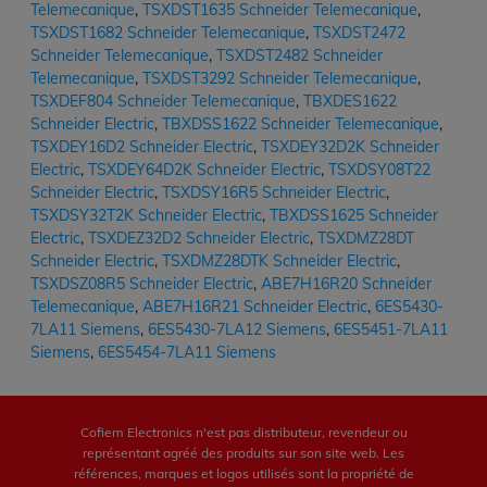
Telemecanique
,
TSXDST1635 Schneider Telemecanique
,
TSXDST1682 Schneider Telemecanique
,
TSXDST2472
Schneider Telemecanique
,
TSXDST2482 Schneider
Telemecanique
,
TSXDST3292 Schneider Telemecanique
,
TSXDEF804 Schneider Telemecanique
,
TBXDES1622
Schneider Electric
,
TBXDSS1622 Schneider Telemecanique
,
TSXDEY16D2 Schneider Electric
,
TSXDEY32D2K Schneider
Electric
,
TSXDEY64D2K Schneider Electric
,
TSXDSY08T22
Schneider Electric
,
TSXDSY16R5 Schneider Electric
,
TSXDSY32T2K Schneider Electric
,
TBXDSS1625 Schneider
Electric
,
TSXDEZ32D2 Schneider Electric
,
TSXDMZ28DT
Schneider Electric
,
TSXDMZ28DTK Schneider Electric
,
TSXDSZ08R5 Schneider Electric
,
ABE7H16R20 Schneider
Telemecanique
,
ABE7H16R21 Schneider Electric
,
6ES5430-
7LA11 Siemens
,
6ES5430-7LA12 Siemens
,
6ES5451-7LA11
Siemens
,
6ES5454-7LA11 Siemens
Cofiem Electronics n'est pas distributeur, revendeur ou
représentant agréé des produits sur son site web. Les
références, marques et logos utilisés sont la propriété de