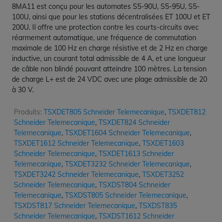
8MA11 est conçu pour les automates S5-90U, S5-95U, S5-
100U, ainsi que pour les stations décentralisées ET 100U et ET
200U. Il offre une protection contre les courts-circuits avec
réarmement automatique, une fréquence de commutation
maximale de 100 Hz en charge résistive et de 2 Hz en charge
inductive, un courant total admissible de 4 A, et une longueur
de câble non blindé pouvant atteindre 100 mètres. La tension
de charge L+ est de 24 VDC avec une plage admissible de 20
à 30 V.
Produits:
TSXDET805 Schneider Telemecanique
,
TSXDET812
Schneider Telemecanique
,
TSXDET824 Schneider
Telemecanique
,
TSXDET1604 Schneider Telemecanique
,
TSXDET1612 Schneider Telemecanique
,
TSXDET1603
Schneider Telemecanique
,
TSXDET1613 Schneider
Telemecanique
,
TSXDET3232 Schneider Telemecanique
,
TSXDET3242 Schneider Telemecanique
,
TSXDET3252
Schneider Telemecanique
,
TSXDST804 Schneider
Telemecanique
,
TSXDST805 Schneider Telemecanique
,
TSXDST817 Schneider Telemecanique
,
TSXDST835
Schneider Telemecanique
,
TSXDST1612 Schneider