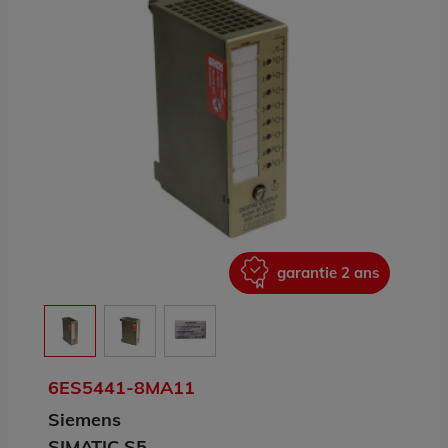
ans
garantie 2 ans
6ES5441-8MA11
Siemens
SIMATIC S5