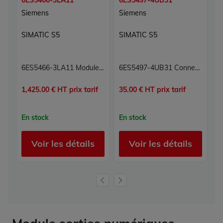
6ES5466-3LA11
6ES5497-4UB31
6
Siemens
Siemens
S
SIMATIC S5
SIMATIC S5
S
6ES5466-3LA11 Module 8 à 16 entrées analogiques Carte 8E à 16E Simatic S5 Siemens
6ES5497-4UB31 Connecteur frontal Simatic S5 Siemens
1,425.00 € HT prix tarif
35.00 € HT prix tarif
1,
En stock
En stock
E
Voir les détails
Voir les détails