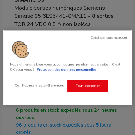
Module sorties numériques Siemens
Simatic S5 6ES5441-8MA11 - 8 sorties
TOR 24 VDC 0,5 A non isolées
Grade:
A
Continuer sans accepter
95.00 € HT prix tarif
Nous aimerions bien vous accompagner pendant votre visite … C’est
État
OK pour vous ?
Protection des données personnelles
RECONDITIONNÉ
NEUF ISSU DU RÉEMPLOI
Configurez mes préférences
Tout accepter
Stock
RECONDITIONNÉ :
6 produits en stock expédiés sous 24 heures
ouvrées
96 produits en stock expédiés sous 5 jours
ouvrés