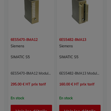
6ES5470-8MA12
6ES5482-8MA13
6
Siemens
Siemens
S
SIMATIC S5
SIMATIC S5
S
6ES5470-8MA12 Module sorties analogiques Simatic S5 Siemens
6ES5482-8MA13 Module 16 entrées/sorties numériques TOR Carte 16E/S TOR Simatic S5 Siemens
295.00 € HT prix tarif
160.00 € HT prix tarif
80
En stock
En stock
E