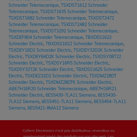
Schneider Telemecanique
,
TSXDST1612 Schneider
Telemecanique
,
TSXDST1635 Schneider Telemecanique
,
TSXDST1682 Schneider Telemecanique
,
TSXDST2472
Schneider Telemecanique
,
TSXDST2482 Schneider
Telemecanique
,
TSXDST3292 Schneider Telemecanique
,
TSXDEF804 Schneider Telemecanique
,
TBXDES1622
Schneider Electric
,
TBXDSS1622 Schneider Telemecanique
,
TSXDEY16D2 Schneider Electric
,
TSXDEY32D2K Schneider
Electric
,
TSXDEY64D2K Schneider Electric
,
TSXDSY08T22
Schneider Electric
,
TSXDSY16R5 Schneider Electric
,
TSXDSY32T2K Schneider Electric
,
TBXDSS1625 Schneider
Electric
,
TSXDEZ32D2 Schneider Electric
,
TSXDMZ28DT
Schneider Electric
,
TSXDMZ28DTK Schneider Electric
,
ABE7H16R20 Schneider Telemecanique
,
ABE7H16R21
Schneider Electric
,
6ES5430-7LA11 Siemens
,
6ES5430-
7LA12 Siemens
,
6ES5451-7LA11 Siemens
,
6ES5454-7LA11
Siemens
,
6ES5421-8MA12 Siemens
Cofiem Electronics n'est pas distributeur, revendeur ou
représentant agréé des produits sur son site web. Les