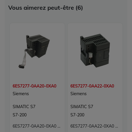
Vous aimerez peut-être (6)
6ES7277-0AA20-0XA0
6ES7277-0AA22-0XA0
6
Siemens
Siemens
S
SIMATIC S7
SIMATIC S7
S
S7-200
S7-200
S
6ES7277-0AA20-0XA0 Simatic S7 Siemens
6ES7277-0AA22-0XA0 Simatic S7 Siemens