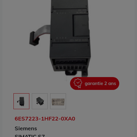
ans
garantie 2 ans
6ES7223-1HF22-0XA0
Siemens
SIMATIC S7