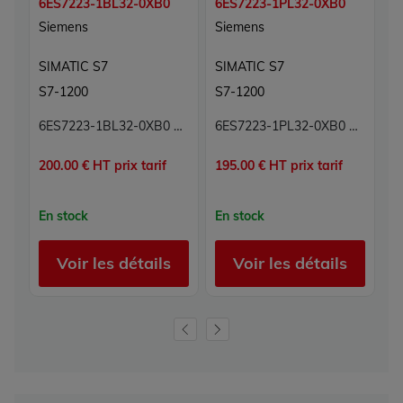
6ES7223-1BL32-0XB0
6ES7223-1PL32-0XB0
6
Siemens
Siemens
S
SIMATIC S7
SIMATIC S7
S
S7-1200
S7-1200
S
6ES7223-1BL32-0XB0 Module 32 entrées/sorties numériques Carte 32E/S 16E 16S Simatic S7 Siemens
6ES7223-1PL32-0XB0 Module 32 entrées/sorties numériques TOR Carte 32E/S TOR Simatic S7 Siemens
200.00 € HT prix tarif
195.00 € HT prix tarif
17
En stock
En stock
E
Voir les détails
Voir les détails