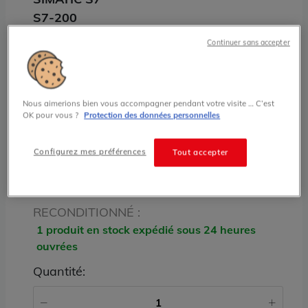
S7-200
6ES7223-1HF22-0XA0 CPU Processeur
Continuer sans accepter
Simatic S7 Siemens
225.00 € HT prix tarif
Nous aimerions bien vous accompagner pendant votre visite … C’est
OK pour vous ?
Protection des données personnelles
État
Configurez mes préférences
Tout accepter
RECONDITIONNÉ
Stock
RECONDITIONNÉ :
1 produit en stock expédié sous 24 heures
ouvrées
Quantité: