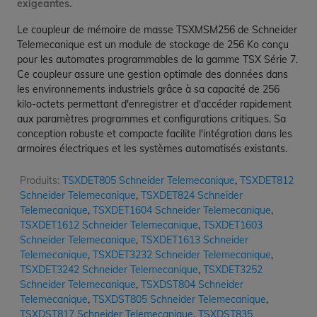
exigeantes.
Le coupleur de mémoire de masse TSXMSM256 de Schneider
Telemecanique est un module de stockage de 256 Ko conçu
pour les automates programmables de la gamme TSX Série 7.
Ce coupleur assure une gestion optimale des données dans
les environnements industriels grâce à sa capacité de 256
kilo-octets permettant d'enregistrer et d'accéder rapidement
aux paramètres programmes et configurations critiques. Sa
conception robuste et compacte facilite l'intégration dans les
armoires électriques et les systèmes automatisés existants.
Produits:
TSXDET805 Schneider Telemecanique
,
TSXDET812
Schneider Telemecanique
,
TSXDET824 Schneider
Telemecanique
,
TSXDET1604 Schneider Telemecanique
,
TSXDET1612 Schneider Telemecanique
,
TSXDET1603
Schneider Telemecanique
,
TSXDET1613 Schneider
Telemecanique
,
TSXDET3232 Schneider Telemecanique
,
TSXDET3242 Schneider Telemecanique
,
TSXDET3252
Schneider Telemecanique
,
TSXDST804 Schneider
Telemecanique
,
TSXDST805 Schneider Telemecanique
,
TSXDST817 Schneider Telemecanique
,
TSXDST835