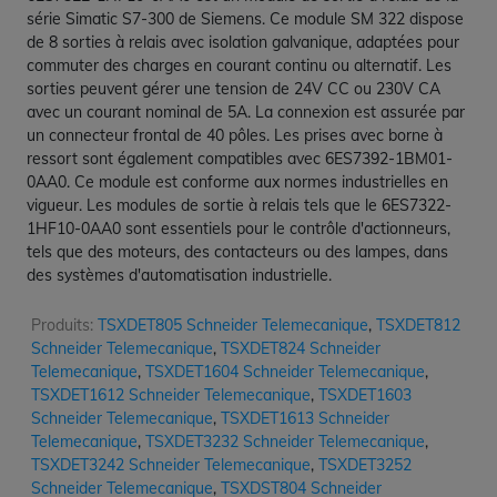
série Simatic S7-300 de Siemens. Ce module SM 322 dispose
de 8 sorties à relais avec isolation galvanique, adaptées pour
commuter des charges en courant continu ou alternatif. Les
sorties peuvent gérer une tension de 24V CC ou 230V CA
avec un courant nominal de 5A. La connexion est assurée par
un connecteur frontal de 40 pôles. Les prises avec borne à
ressort sont également compatibles avec 6ES7392-1BM01-
0AA0. Ce module est conforme aux normes industrielles en
vigueur. Les modules de sortie à relais tels que le 6ES7322-
1HF10-0AA0 sont essentiels pour le contrôle d'actionneurs,
tels que des moteurs, des contacteurs ou des lampes, dans
des systèmes d'automatisation industrielle.
Produits:
TSXDET805 Schneider Telemecanique
,
TSXDET812
Schneider Telemecanique
,
TSXDET824 Schneider
Telemecanique
,
TSXDET1604 Schneider Telemecanique
,
TSXDET1612 Schneider Telemecanique
,
TSXDET1603
Schneider Telemecanique
,
TSXDET1613 Schneider
Telemecanique
,
TSXDET3232 Schneider Telemecanique
,
TSXDET3242 Schneider Telemecanique
,
TSXDET3252
Schneider Telemecanique
,
TSXDST804 Schneider