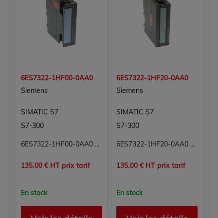
6ES7322-1HF00-0AA0
6ES7322-1HF20-0AA0
6
Siemens
Siemens
S
SIMATIC S7
SIMATIC S7
S
S7-300
S7-300
S
6ES7322-1HF00-0AA0 Simatic S7 Siemens
6ES7322-1HF20-0AA0 Module sorties numériques Simatic S7 Siemens
135.00 € HT prix tarif
135.00 € HT prix tarif
21
En stock
En stock
E