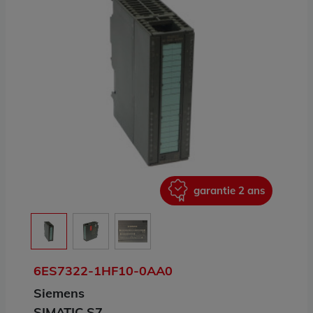
ans
garantie 2 ans
6ES7322-1HF10-0AA0
Siemens
SIMATIC S7