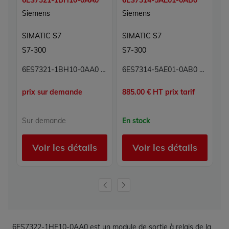
6ES7321-1BH10-0AA0
6ES7314-5AE01-0AB0
6
Siemens
Siemens
S
SIMATIC S7
SIMATIC S7
S
S7-300
S7-300
S
6ES7321-1BH10-0AA0 Module 16 entrées numériques Simatic S7 Siemens
6ES7314-5AE01-0AB0 CPU Processeur Simatic S7 Siemens
prix sur demande
885.00 € HT prix tarif
1,
Sur demande
En stock
E
Voir les détails
Voir les détails
6ES7322-1HF10-0AA0 est un module de sortie à relais de la