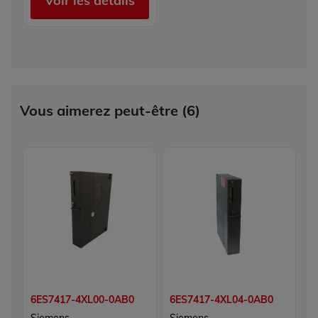
Voir les détails
Vous aimerez peut-être (6)
6ES7417-4XL00-0AB0
6ES7417-4XL04-0AB0
6