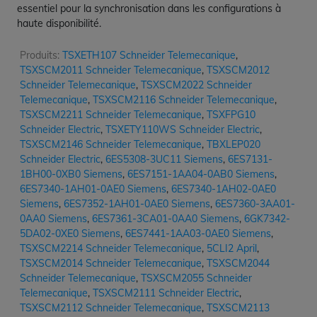
essentiel pour la synchronisation dans les configurations à
haute disponibilité.
Produits:
TSXETH107 Schneider Telemecanique
,
TSXSCM2011 Schneider Telemecanique
,
TSXSCM2012
Schneider Telemecanique
,
TSXSCM2022 Schneider
Telemecanique
,
TSXSCM2116 Schneider Telemecanique
,
TSXSCM2211 Schneider Telemecanique
,
TSXFPG10
Schneider Electric
,
TSXETY110WS Schneider Electric
,
TSXSCM2146 Schneider Telemecanique
,
TBXLEP020
Schneider Electric
,
6ES5308-3UC11 Siemens
,
6ES7131-
1BH00-0XB0 Siemens
,
6ES7151-1AA04-0AB0 Siemens
,
6ES7340-1AH01-0AE0 Siemens
,
6ES7340-1AH02-0AE0
Siemens
,
6ES7352-1AH01-0AE0 Siemens
,
6ES7360-3AA01-
0AA0 Siemens
,
6ES7361-3CA01-0AA0 Siemens
,
6GK7342-
5DA02-0XE0 Siemens
,
6ES7441-1AA03-0AE0 Siemens
,
TSXSCM2214 Schneider Telemecanique
,
5CLI2 April
,
TSXSCM2014 Schneider Telemecanique
,
TSXSCM2044
Schneider Telemecanique
,
TSXSCM2055 Schneider
Telemecanique
,
TSXSCM2111 Schneider Electric
,
TSXSCM2112 Schneider Telemecanique
,
TSXSCM2113