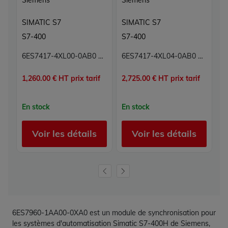
Siemens
Siemens
S
SIMATIC S7
SIMATIC S7
S
S7-400
S7-400
S
6ES7417-4XL00-0AB0 CPU Processeur Simatic S7 Siemens
6ES7417-4XL04-0AB0 CPU Processeur Simatic S7 Siemens
1,260.00 € HT prix tarif
2,725.00 € HT prix tarif
p
En stock
En stock
E
Voir les détails
Voir les détails
6ES7960-1AA00-0XA0 est un module de synchronisation pour
les systèmes d'automatisation Simatic S7-400H de Siemens,