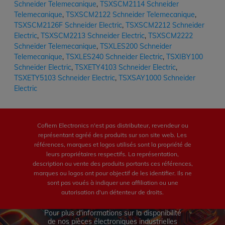
Schneider Telemecanique
,
TSXSCM2114 Schneider
Telemecanique
,
TSXSCM2122 Schneider Telemecanique
,
TSXSCM2126F Schneider Electric
,
TSXSCM2212 Schneider
Electric
,
TSXSCM2213 Schneider Electric
,
TSXSCM2222
Schneider Telemecanique
,
TSXLES200 Schneider
Telemecanique
,
TSXLES240 Schneider Electric
,
TSXIBY100
Schneider Electric
,
TSXETY4103 Schneider Electric
,
TSXETY5103 Schneider Electric
,
TSXSAY1000 Schneider
Electric
Cofiem Electronics n'est pas distributeur, revendeur ou
représentant agréé des produits sur son site web. Les
références, marques et logos utilisés sont la propriété de
leurs propriétaires respectifs. La représentation,
description ou vente des produits portants ces références,
marques ou logos ont pour objectif de les identifier. Ils ne
sont pas voués à indiquer une affiliation ou une
autorisation d'un détenteur de droits.
Pour plus d'informations sur la disponibilité
de nos pièces électroniques industrielles