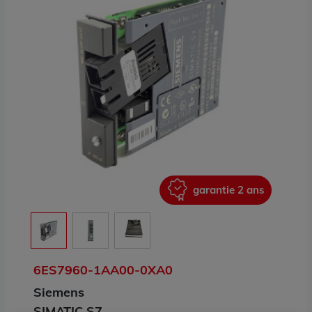
ans
garantie 2 ans
6ES7960-1AA00-0XA0
Siemens
SIMATIC S7