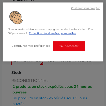
S7-400
Continuer sans accepter
6ES7960-1AA00-0XA0 Module de
synchronisation Simatic S7 Siemens
Grade:
A
Nous aimerions bien vous accompagner pendant votre visite … C’est
OK pour vous ?
Protection des données personnelles
635.00 € HT prix tarif
Configurez mes préférences
Tout accepter
État
RECONDITIONNÉ
NEUF ISSU DU RÉEMPLOI
Stock
RECONDITIONNÉ :
2 produits en stock expédiés sous 24 heures
ouvrées
38 produits en stock expédiés sous 5 jours
ouvrés