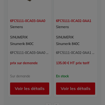
6FC5111-0CA03-0AA0
6FC5111-0CA02-0AA1
6
Siemens
Siemens
S
SINUMERIK
SINUMERIK
S
Sinumerik 840C
Sinumerik 840C
S
6FC5111-0CA03-0AA0 Module sorties numériques Sinumerik Siemens
6FC5111-0CA02-0AA1 Sinumerik Siemens
prix sur demande
135.00 € HT prix tarif
22
Sur demande
En stock
E
Voir les détails
Voir les détails