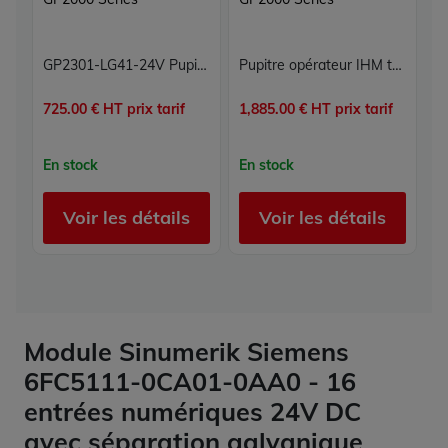
GP2301-LG41-24V Pupitre opérateur GP2000 Series Proface
Pupitre opérateur IHM tactile Proface GP2500-TC41-24V - GP2000 Series - Écran 10.4" TFT couleur - 24VDC - Ethernet - Industrie
725.00 € HT prix tarif
1,885.00 € HT prix tarif
En stock
En stock
Voir les détails
Voir les détails
Module Sinumerik Siemens
6FC5111-0CA01-0AA0 - 16
entrées numériques 24V DC
avec séparation galvanique