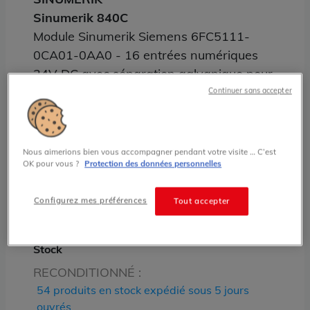
Sinumerik 840C
Module Sinumerik Siemens 6FC5111-
0CA01-0AA0 - 16 entrées numériques
24V DC avec séparation galvanique pour
CNC 840C/840D
Continuer sans accepter
Grade:
A
Nous aimerions bien vous accompagner pendant votre visite … C’est
125.00 € HT prix tarif
OK pour vous ?
Protection des données personnelles
État
Configurez mes préférences
Tout accepter
RECONDITIONNÉ
Stock
RECONDITIONNÉ :
54 produits en stock expédié sous 5 jours
ouvrés