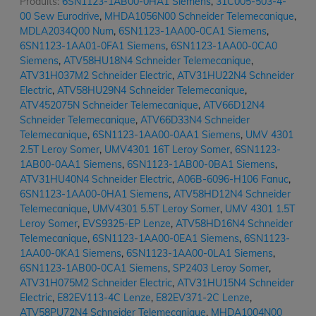
Produits:
6SN1123-1AB00-0HA1 Siemens
,
31C005-503-4-
00 Sew Eurodrive
,
MHDA1056N00 Schneider Telemecanique
,
MDLA2034Q00 Num
,
6SN1123-1AA00-0CA1 Siemens
,
6SN1123-1AA01-0FA1 Siemens
,
6SN1123-1AA00-0CA0
Siemens
,
ATV58HU18N4 Schneider Telemecanique
,
ATV31H037M2 Schneider Electric
,
ATV31HU22N4 Schneider
Electric
,
ATV58HU29N4 Schneider Telemecanique
,
ATV452075N Schneider Telemecanique
,
ATV66D12N4
Schneider Telemecanique
,
ATV66D33N4 Schneider
Telemecanique
,
6SN1123-1AA00-0AA1 Siemens
,
UMV 4301
2.5T Leroy Somer
,
UMV4301 16T Leroy Somer
,
6SN1123-
1AB00-0AA1 Siemens
,
6SN1123-1AB00-0BA1 Siemens
,
ATV31HU40N4 Schneider Electric
,
A06B-6096-H106 Fanuc
,
6SN1123-1AA00-0HA1 Siemens
,
ATV58HD12N4 Schneider
Telemecanique
,
UMV4301 5.5T Leroy Somer
,
UMV 4301 1.5T
Leroy Somer
,
EVS9325-EP Lenze
,
ATV58HD16N4 Schneider
Telemecanique
,
6SN1123-1AA00-0EA1 Siemens
,
6SN1123-
1AA00-0KA1 Siemens
,
6SN1123-1AA00-0LA1 Siemens
,
6SN1123-1AB00-0CA1 Siemens
,
SP2403 Leroy Somer
,
ATV31H075M2 Schneider Electric
,
ATV31HU15N4 Schneider
Electric
,
E82EV113-4C Lenze
,
E82EV371-2C Lenze
,
ATV58PU72N4 Schneider Telemecanique
,
MHDA1004N00