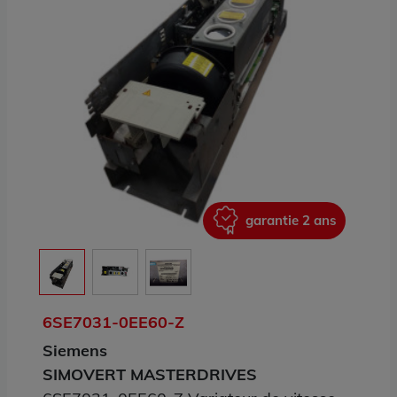
ans
garantie 2 ans
6SE7031-0EE60-Z
Siemens
SIMOVERT MASTERDRIVES