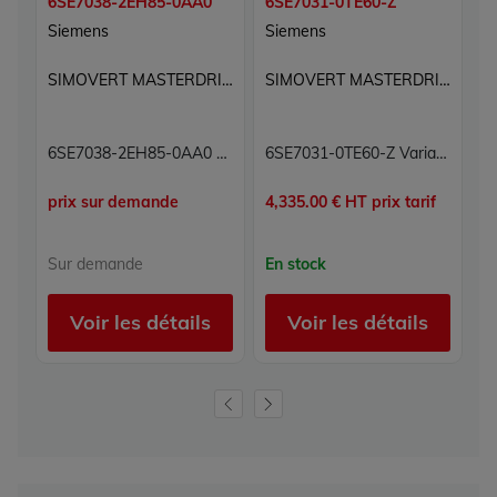
6SE7038-2EH85-0AA0
6SE7031-0TE60-Z
6
Siemens
Siemens
S
SIMOVERT MASTERDRIVES
SIMOVERT MASTERDRIVES
6SE7038-2EH85-0AA0 Simovert Masterdrives Siemens
6SE7031-0TE60-Z Variateur de vitesse Simovert Masterdrives Siemens
prix sur demande
4,335.00 € HT prix tarif
1,
Sur demande
En stock
E
Voir les détails
Voir les détails