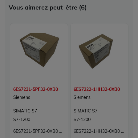
Vous aimerez peut-être (6)
6ES7231-5PF32-0XB0
6ES7222-1HH32-0XB0
6
Siemens
Siemens
S
SIMATIC S7
SIMATIC S7
S
S7-1200
S7-1200
S
6ES7231-5PF32-0XB0 Module 8 entrées analogiques Carte 8E Simatic S7 Siemens
6ES7222-1HH32-0XB0 Simatic S7 Siemens