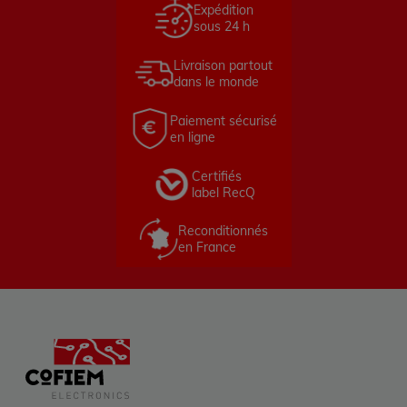
Expédition
sous 24 h
Livraison partout
dans le monde
Paiement sécurisé
en ligne
Certifiés
label RecQ
Reconditionnés
en France