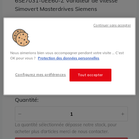
6SE7031-0EE60-Z Variateur de vitesse
Simovert Masterdrives Siemens
Continuer sans accepter
prix sur demande
État
Nous aimerions bien vous accompagner pendant votre visite … C’est
RECONDITIONNÉ
OK pour vous ?
Protection des données personnelles
Stock
Configurez mes préférences
Tout accepter
RECONDITIONNÉ :
sur demande
Quantité:
La quantité sélectionnée dépasse notre stock, pour
acheter plus d’articles merci de nous contacter.