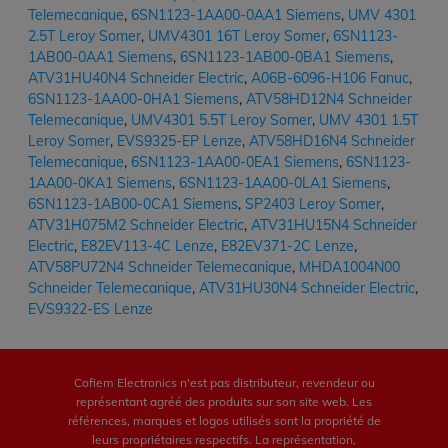
Telemecanique
,
6SN1123-1AA00-0AA1 Siemens
,
UMV 4301
2.5T Leroy Somer
,
UMV4301 16T Leroy Somer
,
6SN1123-
1AB00-0AA1 Siemens
,
6SN1123-1AB00-0BA1 Siemens
,
ATV31HU40N4 Schneider Electric
,
A06B-6096-H106 Fanuc
,
6SN1123-1AA00-0HA1 Siemens
,
ATV58HD12N4 Schneider
Telemecanique
,
UMV4301 5.5T Leroy Somer
,
UMV 4301 1.5T
Leroy Somer
,
EVS9325-EP Lenze
,
ATV58HD16N4 Schneider
Telemecanique
,
6SN1123-1AA00-0EA1 Siemens
,
6SN1123-
1AA00-0KA1 Siemens
,
6SN1123-1AA00-0LA1 Siemens
,
6SN1123-1AB00-0CA1 Siemens
,
SP2403 Leroy Somer
,
ATV31H075M2 Schneider Electric
,
ATV31HU15N4 Schneider
Electric
,
E82EV113-4C Lenze
,
E82EV371-2C Lenze
,
ATV58PU72N4 Schneider Telemecanique
,
MHDA1004N00
Schneider Telemecanique
,
ATV31HU30N4 Schneider Electric
,
EVS9322-ES Lenze
Cofiem Electronics n'est pas distributeur, revendeur ou
représentant agréé des produits sur son site web. Les
références, marques et logos utilisés sont la propriété de
leurs propriétaires respectifs. La représentation,