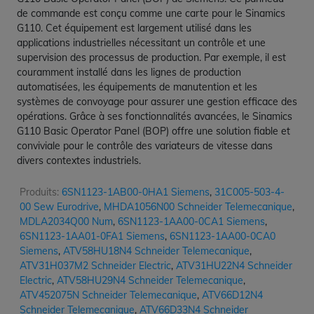
de commande est conçu comme une carte pour le Sinamics
G110. Cet équipement est largement utilisé dans les
applications industrielles nécessitant un contrôle et une
supervision des processus de production. Par exemple, il est
couramment installé dans les lignes de production
automatisées, les équipements de manutention et les
systèmes de convoyage pour assurer une gestion efficace des
opérations. Grâce à ses fonctionnalités avancées, le Sinamics
G110 Basic Operator Panel (BOP) offre une solution fiable et
conviviale pour le contrôle des variateurs de vitesse dans
divers contextes industriels.
Produits:
6SN1123-1AB00-0HA1 Siemens
,
31C005-503-4-
00 Sew Eurodrive
,
MHDA1056N00 Schneider Telemecanique
,
MDLA2034Q00 Num
,
6SN1123-1AA00-0CA1 Siemens
,
6SN1123-1AA01-0FA1 Siemens
,
6SN1123-1AA00-0CA0
Siemens
,
ATV58HU18N4 Schneider Telemecanique
,
ATV31H037M2 Schneider Electric
,
ATV31HU22N4 Schneider
Electric
,
ATV58HU29N4 Schneider Telemecanique
,
ATV452075N Schneider Telemecanique
,
ATV66D12N4
Schneider Telemecanique
,
ATV66D33N4 Schneider