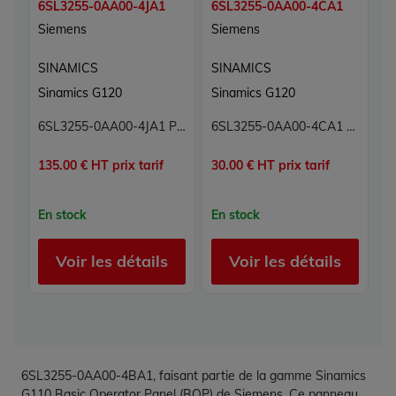
6SL3255-0AA00-4JA1
6SL3255-0AA00-4CA1
Siemens
Siemens
SINAMICS
SINAMICS
Sinamics G120
Sinamics G120
6SL3255-0AA00-4JA1 Pupitre opérateur Sinamics Siemens
6SL3255-0AA00-4CA1 Terminal opérateur de commande Sinamics Siemens
135.00 € HT prix tarif
30.00 € HT prix tarif
En stock
En stock
Voir les détails
Voir les détails
6SL3255-0AA00-4BA1, faisant partie de la gamme Sinamics
G110 Basic Operator Panel (BOP) de Siemens. Ce panneau