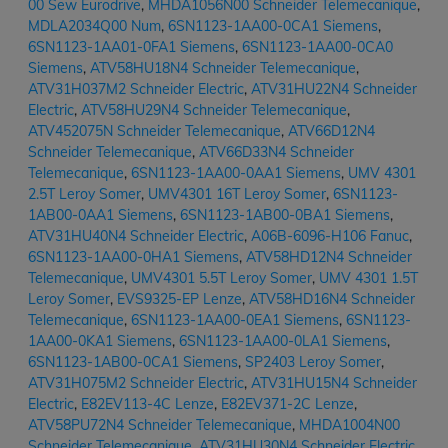
00 Sew Eurodrive
,
MHDA1056N00 Schneider Telemecanique
,
MDLA2034Q00 Num
,
6SN1123-1AA00-0CA1 Siemens
,
6SN1123-1AA01-0FA1 Siemens
,
6SN1123-1AA00-0CA0
Siemens
,
ATV58HU18N4 Schneider Telemecanique
,
ATV31H037M2 Schneider Electric
,
ATV31HU22N4 Schneider
Electric
,
ATV58HU29N4 Schneider Telemecanique
,
ATV452075N Schneider Telemecanique
,
ATV66D12N4
Schneider Telemecanique
,
ATV66D33N4 Schneider
Telemecanique
,
6SN1123-1AA00-0AA1 Siemens
,
UMV 4301
2.5T Leroy Somer
,
UMV4301 16T Leroy Somer
,
6SN1123-
1AB00-0AA1 Siemens
,
6SN1123-1AB00-0BA1 Siemens
,
ATV31HU40N4 Schneider Electric
,
A06B-6096-H106 Fanuc
,
6SN1123-1AA00-0HA1 Siemens
,
ATV58HD12N4 Schneider
Telemecanique
,
UMV4301 5.5T Leroy Somer
,
UMV 4301 1.5T
Leroy Somer
,
EVS9325-EP Lenze
,
ATV58HD16N4 Schneider
Telemecanique
,
6SN1123-1AA00-0EA1 Siemens
,
6SN1123-
1AA00-0KA1 Siemens
,
6SN1123-1AA00-0LA1 Siemens
,
6SN1123-1AB00-0CA1 Siemens
,
SP2403 Leroy Somer
,
ATV31H075M2 Schneider Electric
,
ATV31HU15N4 Schneider
Electric
,
E82EV113-4C Lenze
,
E82EV371-2C Lenze
,
ATV58PU72N4 Schneider Telemecanique
,
MHDA1004N00
Schneider Telemecanique
,
ATV31HU30N4 Schneider Electric
,