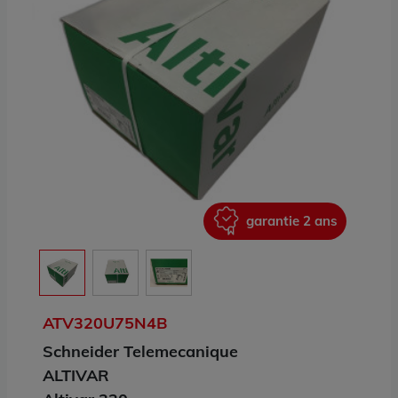
ans
garantie 2 ans
ATV320U75N4B
Schneider Telemecanique
ALTIVAR