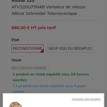
Altivar 320
ATV320U75N4B Variateur de vitesse
Altivar Schneider Telemecanique
660.00 € HT prix tarif
État
RECONDITIONNÉ
NEUF ISSU DU RÉEMPLOI
Stock
RECONDITIONNÉ :
1 produit en stock expédié sous 24 heures
ouvrées
13 produits en stock expédié sous 5 jours
ouvrés
NEUF ISSU DU RÉEMPLOI :
Continuer sans accepter
9 produits en stock expédiés sous 24 heures