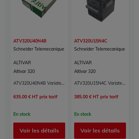
ATV320U40N4B
ATV320U15N4C
A
Schneider Telemecanique
Schneider Telemecanique
Sc
ALTIVAR
ALTIVAR
A
Altivar 320
Altivar 320
Al
ATV320U40N4B Variateur de vitesse Altivar Schneider Telemecanique
ATV320U15N4C Variateur de vitesse Altivar Schneider Telemecanique
635.00 € HT prix tarif
385.00 € HT prix tarif
71
En stock
En stock
E
Voir les détails
Voir les détails