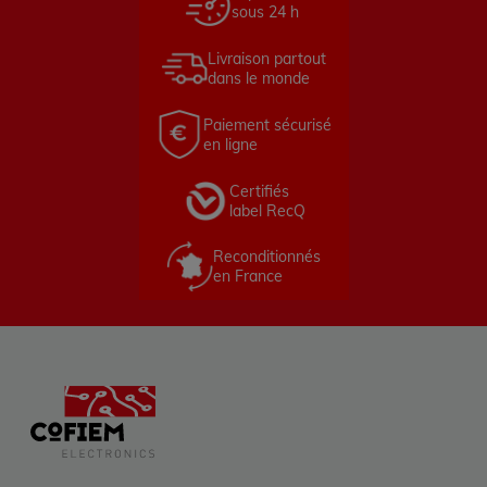
sous 24 h
Livraison partout
dans le monde
Paiement sécurisé
en ligne
Certifiés
label RecQ
Reconditionnés
en France