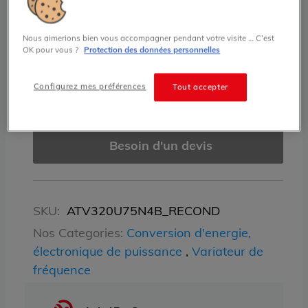
ouvrées
Quantité:
Nous aimerions bien vous accompagner pendant votre visite … C’est
OK pour vous ?
Protection des données personnelles
Configurez mes préférences
Tout accepter
Ajouter au panier
Besoin d'un devis
SKU:
ATV320U75N4B_RECOND
Nos Categories:
Conversion d'energie,
électronique de puissance
,
Variateur de
fréquence