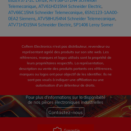
E82EV371-2C Lenze
,
ATV58PU72N4 Schneider
Telemecanique
,
ATV61HD15N4 Schneider Electric
,
ATV66C15N4 Schneider Telemecanique
,
6SN1123-1AA00-
0EA2 Siemens
,
ATV58HU54N4 Schneider Telemecanique
,
ATV71HD15N4 Schneider Electric
,
SP1406 Leroy Somer
Cofiem Electronics n'est pas distributeur, revendeur ou
représentant agréé des produits sur son site web. Les
références, marques et logos utilisés sont la propriété de
leurs propriétaires respectifs. La représentation,
description ou vente des produits portants ces références,
marques ou logos ont pour objectif de les identifier. Ils ne
sont pas voués à indiquer une affiliation ou une
autorisation d'un détenteur de droits.
Pour plus d'informations sur la disponibilité
de nos pièces électroniques industrielles
Contactez-nous
Garantie