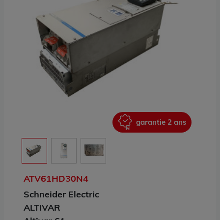
ans
garantie 2 ans
ATV61HD30N4
Schneider Electric
ALTIVAR