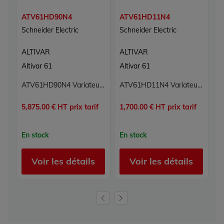
ATV61HD90N4
ATV61HD11N4
A
Schneider Electric
Schneider Electric
Sc
ALTIVAR
ALTIVAR
A
Altivar 61
Altivar 61
Al
ATV61HD90N4 Variateur de vitesse Altivar Schneider Electric
ATV61HD11N4 Variateur de vitesse Altivar Schneider Electric
5,875.00 € HT prix tarif
1,700.00 € HT prix tarif
2,
En stock
En stock
E
Voir les détails
Voir les détails