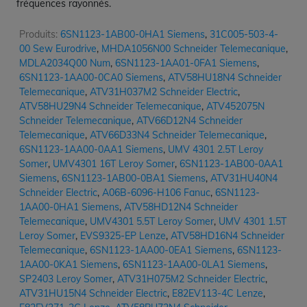
fréquences rayonnés.
Produits:
6SN1123-1AB00-0HA1 Siemens
,
31C005-503-4-
00 Sew Eurodrive
,
MHDA1056N00 Schneider Telemecanique
,
MDLA2034Q00 Num
,
6SN1123-1AA01-0FA1 Siemens
,
6SN1123-1AA00-0CA0 Siemens
,
ATV58HU18N4 Schneider
Telemecanique
,
ATV31H037M2 Schneider Electric
,
ATV58HU29N4 Schneider Telemecanique
,
ATV452075N
Schneider Telemecanique
,
ATV66D12N4 Schneider
Telemecanique
,
ATV66D33N4 Schneider Telemecanique
,
6SN1123-1AA00-0AA1 Siemens
,
UMV 4301 2.5T Leroy
Somer
,
UMV4301 16T Leroy Somer
,
6SN1123-1AB00-0AA1
Siemens
,
6SN1123-1AB00-0BA1 Siemens
,
ATV31HU40N4
Schneider Electric
,
A06B-6096-H106 Fanuc
,
6SN1123-
1AA00-0HA1 Siemens
,
ATV58HD12N4 Schneider
Telemecanique
,
UMV4301 5.5T Leroy Somer
,
UMV 4301 1.5T
Leroy Somer
,
EVS9325-EP Lenze
,
ATV58HD16N4 Schneider
Telemecanique
,
6SN1123-1AA00-0EA1 Siemens
,
6SN1123-
1AA00-0KA1 Siemens
,
6SN1123-1AA00-0LA1 Siemens
,
SP2403 Leroy Somer
,
ATV31H075M2 Schneider Electric
,
ATV31HU15N4 Schneider Electric
,
E82EV113-4C Lenze
,