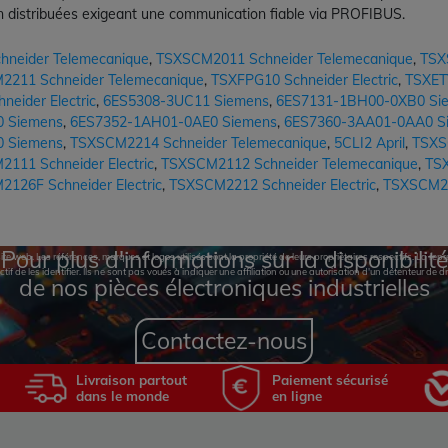
ion distribuées exigeant une communication fiable via PROFIBUS.
neider Telemecanique
,
TSXSCM2011 Schneider Telemecanique
,
TSX
211 Schneider Telemecanique
,
TSXFPG10 Schneider Electric
,
TSXET
eider Electric
,
6ES5308-3UC11 Siemens
,
6ES7131-1BH00-0XB0 Si
 Siemens
,
6ES7352-1AH01-0AE0 Siemens
,
6ES7360-3AA01-0AA0 S
 Siemens
,
TSXSCM2214 Schneider Telemecanique
,
5CLI2 April
,
TSXS
111 Schneider Electric
,
TSXSCM2112 Schneider Telemecanique
,
TSX
126F Schneider Electric
,
TSXSCM2212 Schneider Electric
,
TSXSCM221
Pour plus d'informations sur la disponibilité
te web. Les références, marques et logos utilisés sont la propriété de leurs propriétaires respectifs. La r
ctif de les identifier. Ils ne sont pas voués à indiquer une affiliation ou une autorisation d'un détenteur de dr
de nos pièces électroniques industrielles
Contactez-nous
Livraison partout
Paiement sécurisé
dans le monde
en ligne