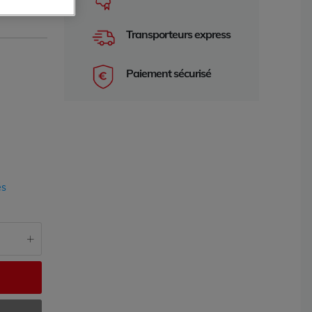
S
Transporteurs express
Paiement sécurisé
és
e 2 ans
garantie 2 an