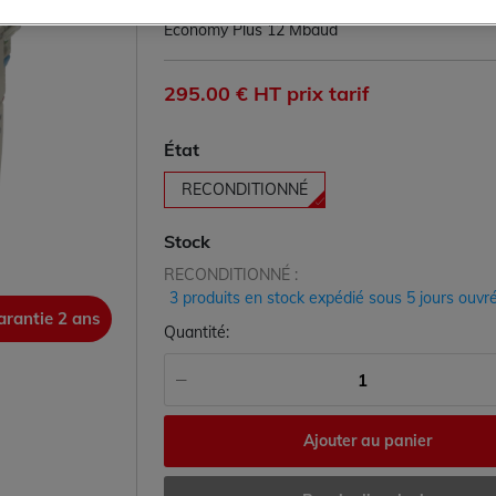
Beckhoff BK3120 - Coupleur de bus PROFIBU
Economy Plus 12 Mbaud
295.00 € HT prix tarif
État
RECONDITIONNÉ
Stock
RECONDITIONNÉ :
3 produits en stock expédié sous 5 jours ouvr
arantie 2 ans
garanti
Quantité:
Ajouter au panier