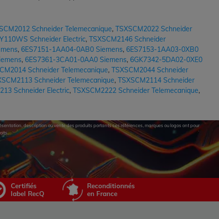
SCM2012 Schneider Telemecanique
,
TSXSCM2022 Schneider
Y110WS Schneider Electric
,
TSXSCM2146 Schneider
emens
,
6ES7151-1AA04-0AB0 Siemens
,
6ES7153-1AA03-0XB0
iemens
,
6ES7361-3CA01-0AA0 Siemens
,
6GK7342-5DA02-0XE0
CM2014 Schneider Telemecanique
,
TSXSCM2044 Schneider
SCM2113 Schneider Telemecanique
,
TSXSCM2114 Schneider
3 Schneider Electric
,
TSXSCM2222 Schneider Telemecanique
,
eprésentation, description ou vente des produits portants ces références, marques ou logos ont pour
oits.
Certifiés
Reconditionnés
label RecQ
en France