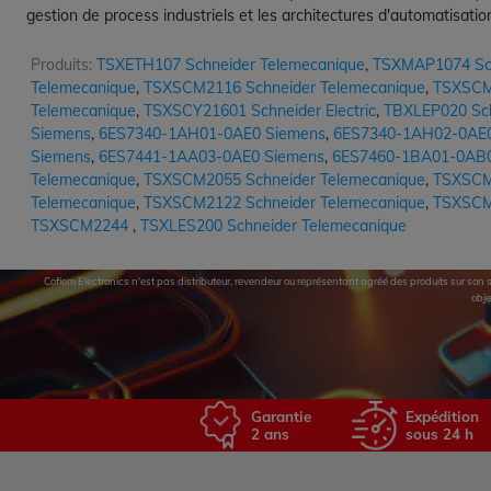
gestion de process industriels et les architectures d'automatisat
Produits:
TSXETH107 Schneider Telemecanique
,
TSXMAP1074 Sch
Telemecanique
,
TSXSCM2116 Schneider Telemecanique
,
TSXSCM2
Telemecanique
,
TSXSCY21601 Schneider Electric
,
TBXLEP020 Schn
Siemens
,
6ES7340-1AH01-0AE0 Siemens
,
6ES7340-1AH02-0AE0
Siemens
,
6ES7441-1AA03-0AE0 Siemens
,
6ES7460-1BA01-0AB0
Telemecanique
,
TSXSCM2055 Schneider Telemecanique
,
TSXSCM2
Telemecanique
,
TSXSCM2122 Schneider Telemecanique
,
TSXSCM2
TSXSCM2244
,
TSXLES200 Schneider Telemecanique
Cofiem Electronics n'est pas distributeur, revendeur ou représentant agréé des produits sur son si
obje
Garantie
Expédition
2 ans
sous 24 h