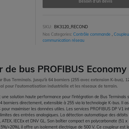
Besoin d'un devis
SKU:
BK3120_RECOND
Nos Categories:
Contrôle commande
,
Coupleu
communication réseau
ur de bus PROFIBUS Economy
us Terminals. Jusqu'à 64 borniers (255 avec extension K-bus), 12
 pour l'automatisation industrielle et les réseaux de terrain.
t une solution haute performance pour l'intégration de Bus Terminal
4 borniers directement, extensible à 255 via la technologie K-bus. Il 
 pour maximiser les données utiles. Les services PROFIBUS DP V1 int
 limites des entrées analogiques. La détection automatique des débits
UL, ATEX, IECEx et DNV GL. Son boîtier compact en polycarbonate (51 x 
15%/+20%), il offre un isolement électrique de 500 V. Ce coupleur est 