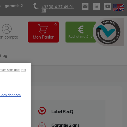
i -
garantie 2
+33(0) 4 37 49 91
39
0
Rachat matériel
n compte
Mon Panier
Blog
nuer sans accepter
n des données
Label RecQ
Garantie 2 ans