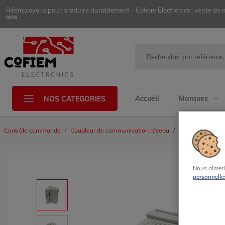
Réemployons pour produire durablement - Cofiem Electronics : vente de mat
ans
Accueil
Marques
NOS CATEGORIES
BK3120
Contrôle commande
Coupleur de communication réseau
Nous aimeri
personnelle