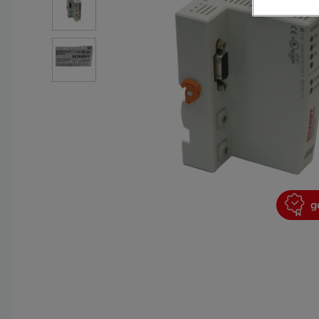
garantie 2 ans
g