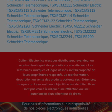
TSXSCM2044 Schneider Telemecanique
,
TSXSCM2055
Schneider Telemecanique
,
TSXSCM2111 Schneider Electric
,
TSXSCM2112 Schneider Telemecanique
,
TSXSCM2113
Schneider Telemecanique
,
TSXSCM2114 Schneider
Telemecanique
,
TSXSCM2122 Schneider Telemecanique
,
TSXSCM2126F Schneider Electric
,
TSXSCM2212 Schneider
Electric
,
TSXSCM2213 Schneider Electric
,
TSXSCM2222
Schneider Telemecanique
,
TSXSCM2244
,
TSXLES200
Schneider Telemecanique
Cofiem Electronics n'est pas distributeur, revendeur ou
représentant agréé des produits sur son site web. Les
références, marques et logos utilisés sont la propriété de
leurs propriétaires respectifs. La représentation,
description ou vente des produits portants ces références,
marques ou logos ont pour objectif de les identifier. Ils ne
sont pas voués à indiquer une affiliation ou une
autorisation d'un détenteur de droits.
Pour plus d'informations sur la disponibilité
de nos pièces électroniques industrielles