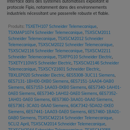
Interface dans des systèmes automatisés exploitant le
protocole Fipio, notamment dans des environnements
industriels nécessitant une passerelle robuste et fiable.
Produits:
TSXETH107 Schneider Telemecanique
,
TSXMAP1074 Schneider Telemecanique
,
TSXSCM2011
Schneider Telemecanique
,
TSXSCM2012 Schneider
Telemecanique
,
TSXSCM2022 Schneider Telemecanique
,
TSXSCM2116 Schneider Telemecanique
,
TSXSCM2211
Schneider Telemecanique
,
TSXFPG10 Schneider Electric
,
TSXETY110WS Schneider Electric
,
TSXSCM2146 Schneider
Telemecanique
,
TSXSCY21601 Schneider Electric
,
TBXLEP020 Schneider Electric
,
6ES5308-3UC11 Siemens
,
6ES7131-1BH00-0XB0 Siemens
,
6ES7151-1AA04-0AB0
Siemens
,
6ES7153-1AA03-0XB0 Siemens
,
6ES7340-1AH01-
0AE0 Siemens
,
6ES7340-1AH02-0AE0 Siemens
,
6ES7352-
1AH01-0AE0 Siemens
,
6ES7360-3AA01-0AA0 Siemens
,
6ES7361-3CA01-0AA0 Siemens
,
6GK7342-5DA02-0XE0
Siemens
,
6ES7441-1AA03-0AE0 Siemens
,
6ES7460-1BA01-
0AB0 Siemens
,
TSXSCM2214 Schneider Telemecanique
,
5CLI2 April
,
TSXSCM2014 Schneider Telemecanique
,