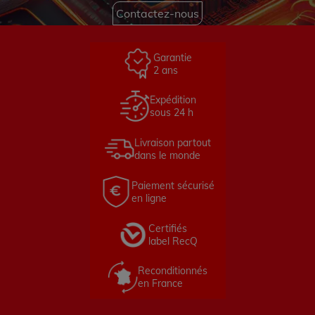
Contactez-nous
Garantie
2 ans
Expédition
sous 24 h
Livraison partout
dans le monde
Paiement sécurisé
en ligne
Certifiés
label RecQ
Reconditionnés
en France