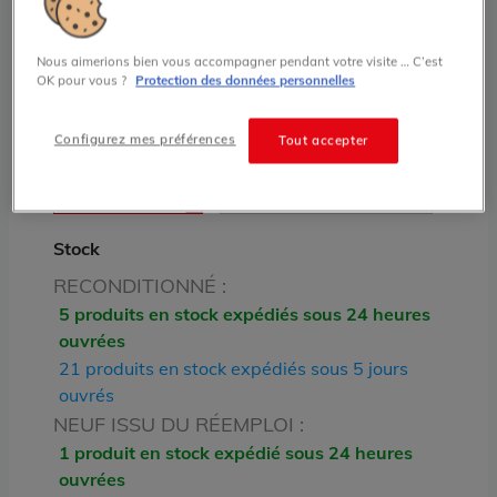
Tbx-7
TBXSAP10 TSX Série 7 Schneider Electric
Nous aimerions bien vous accompagner pendant votre visite … C’est
OK pour vous ?
Protection des données personnelles
800.00 € HT prix tarif
Configurez mes préférences
Tout accepter
État
RECONDITIONNÉ
NEUF ISSU DU RÉEMPLOI
Stock
RECONDITIONNÉ :
5 produits en stock expédiés sous 24 heures
ouvrées
21 produits en stock expédiés sous 5 jours
ouvrés
NEUF ISSU DU RÉEMPLOI :
1 produit en stock expédié sous 24 heures
ouvrées