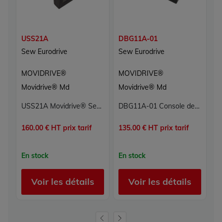
USS21A
DBG11A-01
D
Sew Eurodrive
Sew Eurodrive
S
MOVIDRIVE®
MOVIDRIVE®
M
Movidrive® Md
Movidrive® Md
M
USS21A Movidrive® Sew Eurodrive
DBG11A-01 Console de paramétrage Movidrive® Sew Eurodrive
160.00 € HT prix tarif
135.00 € HT prix tarif
18
En stock
En stock
E
Voir les détails
Voir les détails