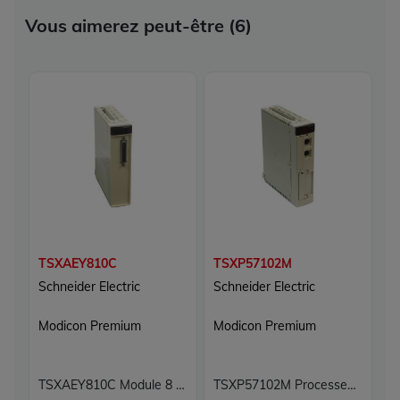
Vous aimerez peut-être (6)
TSXAEY810C
TSXP57102M
T
Schneider Electric
Schneider Electric
Sc
Modicon Premium
Modicon Premium
M
TSXAEY810C Module 8 entrées analogiques Carte 8E Modicon Premium Schneider Electric
TSXP57102M Processeur Modicon Premium Schneider Electric