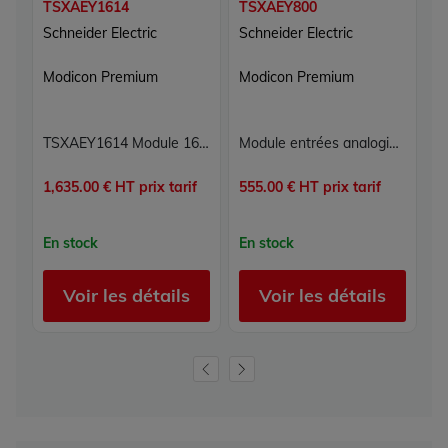
TSXAEY1614
TSXAEY800
T
Schneider Electric
Schneider Electric
Sc
Modicon Premium
Modicon Premium
M
TSXAEY1614 Module 16 entrées analogiques Carte 16E Modicon Premium Schneider Electric
Module entrées analogiques TSXAEY800 Schneider Modicon Premium 8 voies multigamme 12 bits
1,635.00 € HT prix tarif
555.00 € HT prix tarif
1,
En stock
En stock
E
Voir les détails
Voir les détails