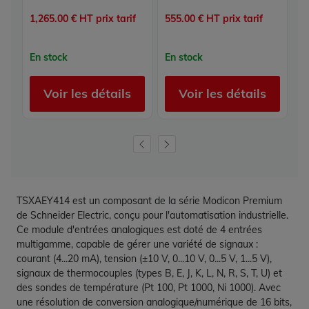
1,265.00 € HT prix tarif
555.00 € HT prix tarif
1,
En stock
En stock
E
Voir les détails
Voir les détails
TSXAEY414 est un composant de la série Modicon Premium
de Schneider Electric, conçu pour l'automatisation industrielle.
Ce module d'entrées analogiques est doté de 4 entrées
multigamme, capable de gérer une variété de signaux :
courant (4...20 mA), tension (±10 V, 0...10 V, 0...5 V, 1...5 V),
signaux de thermocouples (types B, E, J, K, L, N, R, S, T, U) et
des sondes de température (Pt 100, Pt 1000, Ni 1000). Avec
une résolution de conversion analogique/numérique de 16 bits,