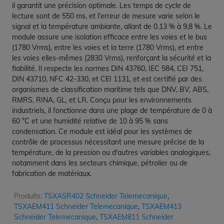
il garantit une précision optimale. Les temps de cycle de
lecture sont de 550 ms, et l'erreur de mesure varie selon le
signal et la température ambiante, allant de 0,13 % à 9,8 %. Le
module assure une isolation efficace entre les voies et le bus
(1780 Vrms), entre les voies et la terre (1780 Vrms), et entre
les voies elles-mêmes (2830 Vrms), renforçant la sécurité et la
fiabilité. Il respecte les normes DIN 43760, IEC 584, CEI 751,
DIN 43710, NFC 42-330, et CEI 1131, et est certifié par des
organismes de classification maritime tels que DNV, BV, ABS,
RMRS, RINA, GL, et LR. Conçu pour les environnements
industriels, il fonctionne dans une plage de température de 0 à
60 °C et une humidité relative de 10 à 95 % sans
condensation. Ce module est idéal pour les systèmes de
contrôle de processus nécessitant une mesure précise de la
température, de la pression ou d'autres variables analogiques,
notamment dans les secteurs chimique, pétrolier ou de
fabrication de matériaux.
Produits:
TSXASR402 Schneider Telemecanique
,
TSXAEM411 Schneider Telemecanique
,
TSXAEM413
Schneider Telemecanique
,
TSXAEM811 Schneider