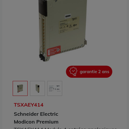
ans
garantie 2 ans
TSXAEY414
Schneider Electric
Modicon Premium