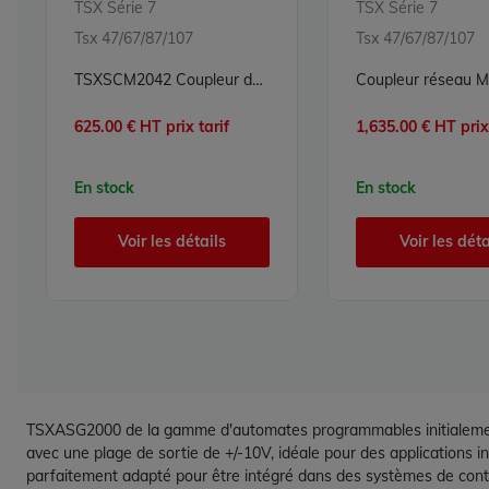
TSX Série 7
TSX Série 7
Tsx 47/67/87/107
Tsx 47/67/87/107
TSXSCM2042 Coupleur de communication TSX Série 7 Schneider Telemecanique
625.00 € HT prix tarif
1,635.00 € HT prix 
En stock
En stock
Voir les détails
Voir les déta
TSXASG2000 de la gamme d'automates programmables initialement 
avec une plage de sortie de +/-10V, idéale pour des applications
parfaitement adapté pour être intégré dans des systèmes de contrô