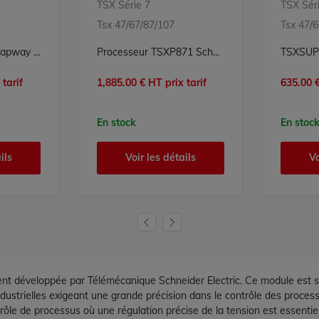
TSX Série 7
TSX Sér
Tsx 47/67/87/107
Tsx 47/
Coupleur réseau Mapway pour PC TSXMAPCPC742R - Schneider Telemecanique TSX Série 7
Processeur TSXP871 Schneider Telemecanique TSX Série 7 V2 TSX87-10 PL7-2
tarif
1,885.00 € HT prix tarif
635.00 €
En stock
En stoc
ils
Voir les détails
Vo
développée par Télémécanique Schneider Electric. Ce module est spéc
 industrielles exigeant une grande précision dans le contrôle des pro
le de processus où une régulation précise de la tension est essentiel