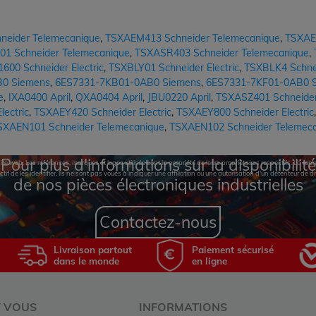
eider Telemecanique
,
TSXAEM413 Schneider Telemecanique
,
TSXAE
1 Schneider Telemecanique
,
TSXASR403 Schneider Telemecanique
,
00 Schneider Electric
,
TSXBLY01 Schneider Electric
,
TSXBLK4 Schne
0 Siemens
,
6ES7331-7KB01-0AB0 Siemens
,
6ES7331-7KF01-0AB0 
e
,
IXA0400 April
,
QXA0404 April
,
JBU0220 April
,
TSXASZ401 Schneider 
ectric
,
TSXAEY420 Schneider Electric
,
TSXAEY800 Schneider Electric
SXAEN101 Schneider Telemecanique
,
TSXAEN102 Schneider Telemec
Pour plus d'informations sur la disponibilité
te web. Les références, marques et logos utilisés sont la propriété de leurs propriétaires respectifs. La r
ctif de les identifier. Ils ne sont pas voués à indiquer une affiliation ou une autorisation d'un détenteur de dr
de nos pièces électroniques industrielles
Contactez-nous
Livraison partout
Paiement sécurisé
dans le monde
en ligne
T VOUS
INFORMATIONS