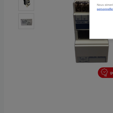
Nous aimeri
personnelle
garantie 2 ans
g