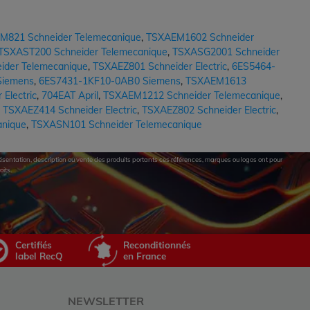
M821 Schneider Telemecanique
,
TSXAEM1602 Schneider
TSXAST200 Schneider Telemecanique
,
TSXASG2001 Schneider
ider Telemecanique
,
TSXAEZ801 Schneider Electric
,
6ES5464-
Siemens
,
6ES7431-1KF10-0AB0 Siemens
,
TSXAEM1613
Electric
,
704EAT April
,
TSXAEM1212 Schneider Telemecanique
,
,
TSXAEZ414 Schneider Electric
,
TSXAEZ802 Schneider Electric
,
anique
,
TSXASN101 Schneider Telemecanique
eprésentation, description ou vente des produits portants ces références, marques ou logos ont pour
oits.
Certifiés
Reconditionnés
label RecQ
en France
NEWSLETTER