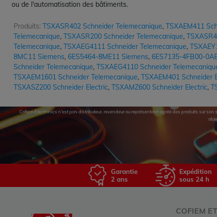
ou de l'automatisation des bâtiments.
Produits:
TSXASR402 Schneider Telemecanique
,
TSXAEM411 Schn
Telemecanique
,
TSXASR200 Schneider Telemecanique
,
TSXASR40
Telemecanique
,
TSXAEG4111 Schneider Telemecanique
,
TSXAEY16
8MC11 Siemens
,
6ES5464-8ME11 Siemens
,
6ES7135-4FB00-0AB
Schneider Telemecanique
,
TSXAEG4110 Schneider Telemecaniqu
TSXAEM1601 Schneider Telemecanique
,
TSXAEM401 Schneider El
TSXASZ200 Schneider Electric
,
TSXAMZ600 Schneider Electric
,
T
Cofiem Electronics n'est pas distributeur, revendeur ou représentant agréé des produits sur son si
obje
Garantie
Expédition
2 ans
sous 24 h
COFIEM E