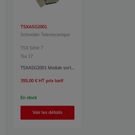
TSXASG2001
Schneider Telemecanique
TSX Série 7
Tsx 17
TSXASG2001 Module sorties analogiques 2 sorties TSX Série 7 Schneider Telemecanique
355.00 € HT prix tarif
En stock
Voir les détails