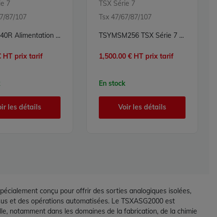
ie 7
TSX Série 7
67/87/107
Tsx 47/67/87/107
TSXSUP40R Alimentation TSX Série 7 Schneider Telemecanique
TSYMSM256 TSX Série 7 Schneider Telemecanique
 HT prix tarif
1,500.00 € HT prix tarif
k
En stock
ir les détails
Voir les détails
ialement conçu pour offrir des sorties analogiques isolées,
cessus et des opérations automatisées. Le TSXASG2000 est
le, notamment dans les domaines de la fabrication, de la chimie