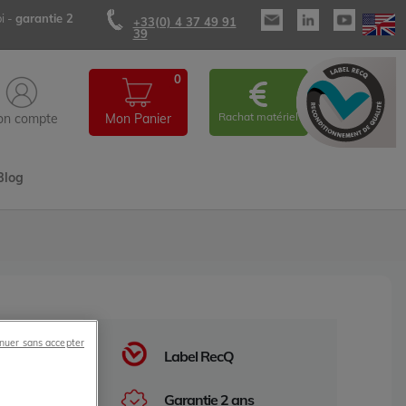
i -
garantie 2
+33(0) 4 37 49 91
39
0
Rachat matériel
n compte
Mon Panier
Blog
nuer sans accepter
Label RecQ
Garantie 2 ans