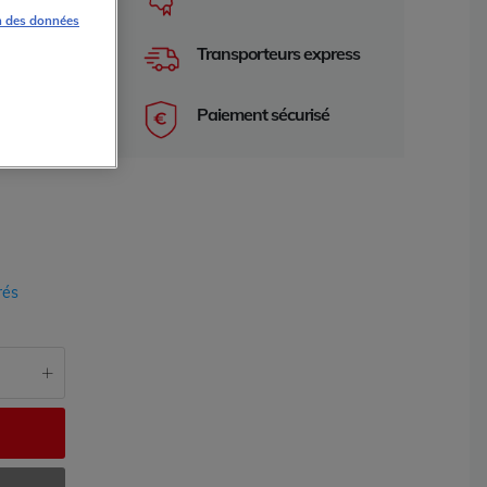
Série 7
n des données
Transporteurs express
Paiement sécurisé
rés
e 2 ans
garantie 2 an