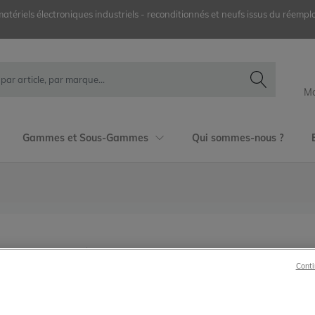
ériels électroniques industriels - reconditionnés et neufs issus du réemplo
Mo
Gammes et Sous-Gammes
Qui sommes-nous ?
TSXASG2000
Conti
Schneider Telemecanique
TSX Série 7
Tsx 47/67/87/107