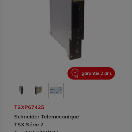
ans
garantie 2 ans
TSXP67425
Schneider Telemecanique
TSX Série 7