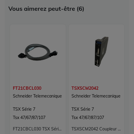
Vous aimerez peut-être (6)
FT21CBCL030
TSXSCM2042
T
Schneider Telemecanique
Schneider Telemecanique
S
TSX Série 7
TSX Série 7
T
Tsx 47/67/87/107
Tsx 47/67/87/107
T
FT21CBCL030 TSX Série 7 Schneider Telemecanique
TSXSCM2042 Coupleur de communication TSX Série 7 Schneider Telemecanique