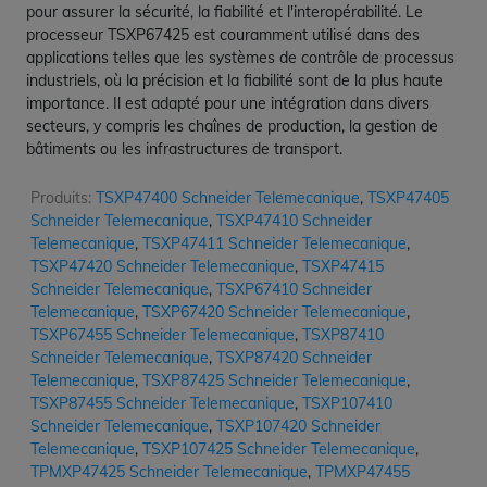
pour assurer la sécurité, la fiabilité et l'interopérabilité. Le
processeur TSXP67425 est couramment utilisé dans des
applications telles que les systèmes de contrôle de processus
industriels, où la précision et la fiabilité sont de la plus haute
importance. Il est adapté pour une intégration dans divers
secteurs, y compris les chaînes de production, la gestion de
bâtiments ou les infrastructures de transport.
Produits:
TSXP47400 Schneider Telemecanique
,
TSXP47405
Schneider Telemecanique
,
TSXP47410 Schneider
Telemecanique
,
TSXP47411 Schneider Telemecanique
,
TSXP47420 Schneider Telemecanique
,
TSXP47415
Schneider Telemecanique
,
TSXP67410 Schneider
Telemecanique
,
TSXP67420 Schneider Telemecanique
,
TSXP67455 Schneider Telemecanique
,
TSXP87410
Schneider Telemecanique
,
TSXP87420 Schneider
Telemecanique
,
TSXP87425 Schneider Telemecanique
,
TSXP87455 Schneider Telemecanique
,
TSXP107410
Schneider Telemecanique
,
TSXP107420 Schneider
Telemecanique
,
TSXP107425 Schneider Telemecanique
,
TPMXP47425 Schneider Telemecanique
,
TPMXP47455