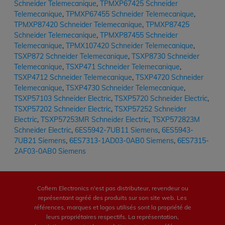
Schneider Telemecanique
,
TPMXP67425 Schneider
Telemecanique
,
TPMXP67455 Schneider Telemecanique
,
TPMXP87420 Schneider Telemecanique
,
TPMXP87425
Schneider Telemecanique
,
TPMXP87455 Schneider
Telemecanique
,
TPMX107420 Schneider Telemecanique
,
TSXP872 Schneider Telemecanique
,
TSXP8730 Schneider
Telemecanique
,
TSXP471 Schneider Telemecanique
,
TSXP4712 Schneider Telemecanique
,
TSXP4720 Schneider
Telemecanique
,
TSXP4730 Schneider Telemecanique
,
TSXP57103 Schneider Electric
,
TSXP5720 Schneider Electric
,
TSXP57202 Schneider Electric
,
TSXP57252 Schneider
Electric
,
TSXP57253MR Schneider Electric
,
TSXP572823M
Schneider Electric
,
6ES5942-7UB11 Siemens
,
6ES5943-
7UB21 Siemens
,
6ES7313-1AD03-0AB0 Siemens
,
6ES7315-
2AF03-0AB0 Siemens
Cofiem Electronics n'est pas distributeur, revendeur ou
représentant agréé des produits sur son site web. Les
références, marques et logos utilisés sont la propriété de
leurs propriétaires respectifs. La représentation,