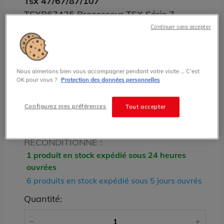
Tsx 47/67/87/107
TSXP67425 Processeur TSX Série 7
Schneider Telemecanique
Continuer sans accepter
1,425.00 € HT prix tarif
Nous aimerions bien vous accompagner pendant votre visite … C’est
OK pour vous ?
Protection des données personnelles
État
RECONDITIONNÉ
Configurez mes préférences
Tout accepter
Stock
RECONDITIONNÉ :
1 produit en stock expédié sous 24 heures
ouvrées
6 produits en stock expédié sous 5 jours ouvrés
Quantité: