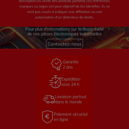
description ou vente des produits portants ces références,
marques ou logos ont pour objectif de les identifier. Ils ne
sont pas voués à indiquer une affiliation ou une
autorisation d'un détenteur de droits.
Pour plus d'informations sur la disponibilité
de nos pièces électroniques industrielles
Contactez-nous
Garantie
2 ans
Expédition
sous 24 h
Livraison partout
dans le monde
Paiement sécurisé
en ligne