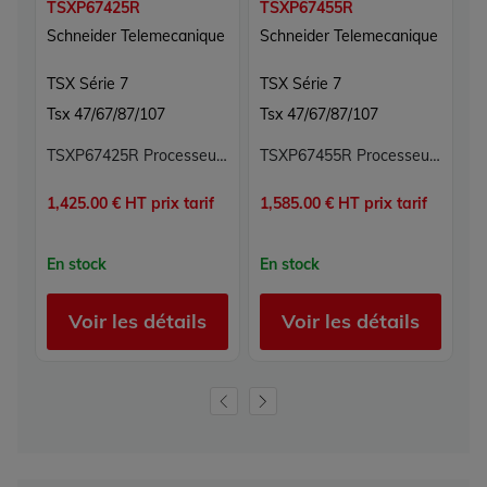
TSXP67425R
TSXP67455R
T
Schneider Telemecanique
Schneider Telemecanique
S
TSX Série 7
TSX Série 7
T
Tsx 47/67/87/107
Tsx 47/67/87/107
T
TSXP67425R Processeur TSX Série 7 Schneider Telemecanique
TSXP67455R Processeur CPU Modicon TSX Série 7 Schneider Electric Telemecanique automate programmable industriel
1,425.00 € HT prix tarif
1,585.00 € HT prix tarif
p
En stock
En stock
S
Voir les détails
Voir les détails