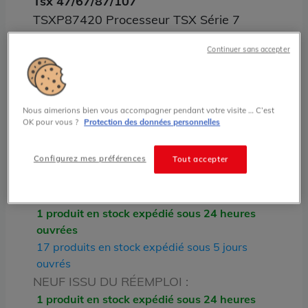
Tsx 47/67/87/107
TSXP87420 Processeur TSX Série 7
Schneider Telemecanique
Continuer sans accepter
1,335.00 € HT prix tarif
Nous aimerions bien vous accompagner pendant votre visite … C’est
État
OK pour vous ?
Protection des données personnelles
RECONDITIONNÉ
NEUF ISSU DU RÉEMPLOI
Configurez mes préférences
Tout accepter
Stock
RECONDITIONNÉ :
1 produit en stock expédié sous 24 heures
ouvrées
17 produits en stock expédié sous 5 jours
ouvrés
NEUF ISSU DU RÉEMPLOI :
1 produit en stock expédié sous 24 heures