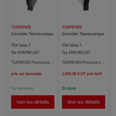
TSXP87425
TSXP87455
T
Schneider Telemecanique
Schneider Telemecanique
S
TSX Série 7
TSX Série 7
T
Tsx 47/67/87/107
Tsx 47/67/87/107
T
TSXP87425 Processeur TSX Série 7 Schneider Telemecanique
TSXP87455 Processeur TSX Série 7 Schneider Telemecanique
prix sur demande
1,625.00 € HT prix tarif
1,
Sur demande
En stock
E
Voir les détails
Voir les détails