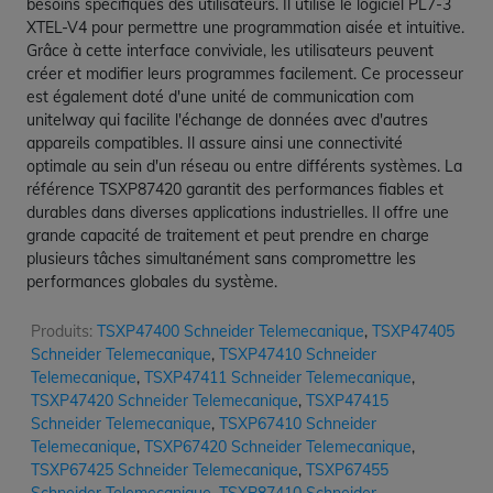
besoins spécifiques des utilisateurs. Il utilise le logiciel PL7-3
XTEL-V4 pour permettre une programmation aisée et intuitive.
Grâce à cette interface conviviale, les utilisateurs peuvent
créer et modifier leurs programmes facilement. Ce processeur
est également doté d'une unité de communication com
unitelway qui facilite l'échange de données avec d'autres
appareils compatibles. Il assure ainsi une connectivité
optimale au sein d'un réseau ou entre différents systèmes. La
référence TSXP87420 garantit des performances fiables et
durables dans diverses applications industrielles. Il offre une
grande capacité de traitement et peut prendre en charge
plusieurs tâches simultanément sans compromettre les
performances globales du système.
Produits:
TSXP47400 Schneider Telemecanique
,
TSXP47405
Schneider Telemecanique
,
TSXP47410 Schneider
Telemecanique
,
TSXP47411 Schneider Telemecanique
,
TSXP47420 Schneider Telemecanique
,
TSXP47415
Schneider Telemecanique
,
TSXP67410 Schneider
Telemecanique
,
TSXP67420 Schneider Telemecanique
,
TSXP67425 Schneider Telemecanique
,
TSXP67455