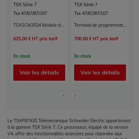
TSX Série 7
TSX Série 7
T
Tsx 47/67/87/107
Tsx 47/67/87/107
T
TSXSCM2024 Module de communication TSX Série 7 Schneider Telemecanique
Terminal de programmation T107 TSXT1070 Schneider Telemecanique TSX Série 7
625.00 € HT prix tarif
700.00 € HT prix tarif
83
En stock
En stock
E
Voir les détails
Voir les détails
Le TSXP87420 Télémécanique Schneider Electric appartenant
à la gamme TSX Série 7. Ce processeur, équipé de la version
V4, offre des fonctionnalités avancées pour répondre aux