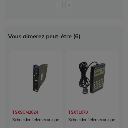
Vous aimerez peut-être (6)
TSXSCM2024
TSXT1070
T
Schneider Telemecanique
Schneider Telemecanique
S