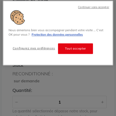
Simatic Et 200B
6ES7135-0HF01-0XB0 Simatic ET 200
Continuer sans accepter
Siemens
prix sur demande
Nous aimerions bien vous accompagner pendant votre visite … C’est
OK pour vous ?
Protection des données personnelles
État
Configurez mes préférences
Tout accepter
RECONDITIONNÉ
Stock
RECONDITIONNÉ :
sur demande
Quantité:
La quantité sélectionnée dépasse notre stock, pour