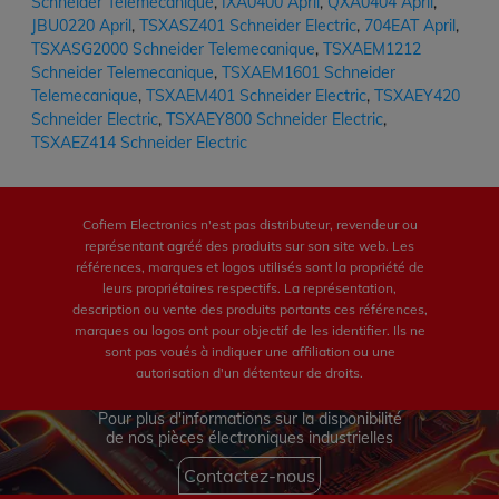
Schneider Telemecanique
,
IXA0400 April
,
QXA0404 April
,
JBU0220 April
,
TSXASZ401 Schneider Electric
,
704EAT April
,
TSXASG2000 Schneider Telemecanique
,
TSXAEM1212
Schneider Telemecanique
,
TSXAEM1601 Schneider
Telemecanique
,
TSXAEM401 Schneider Electric
,
TSXAEY420
Schneider Electric
,
TSXAEY800 Schneider Electric
,
TSXAEZ414 Schneider Electric
Cofiem Electronics n'est pas distributeur, revendeur ou
représentant agréé des produits sur son site web. Les
références, marques et logos utilisés sont la propriété de
leurs propriétaires respectifs. La représentation,
description ou vente des produits portants ces références,
marques ou logos ont pour objectif de les identifier. Ils ne
sont pas voués à indiquer une affiliation ou une
autorisation d'un détenteur de droits.
Pour plus d'informations sur la disponibilité
de nos pièces électroniques industrielles
Contactez-nous