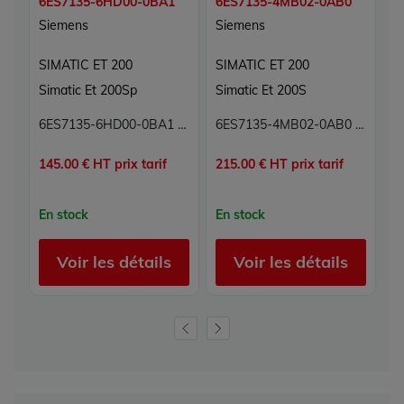
6ES7135-6HD00-0BA1
6ES7135-4MB02-0AB0
6
Siemens
Siemens
S
SIMATIC ET 200
SIMATIC ET 200
S
Simatic Et 200Sp
Simatic Et 200S
S
6ES7135-6HD00-0BA1 Module sorties analogiques Simatic ET 200 Siemens
6ES7135-4MB02-0AB0 Module électronique Simatic ET 200 Siemens
145.00 € HT prix tarif
215.00 € HT prix tarif
28
En stock
En stock
E
Voir les détails
Voir les détails