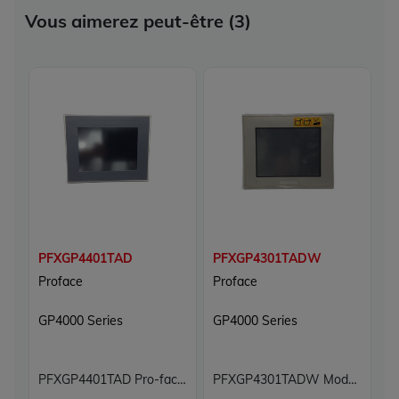
Vous aimerez peut-être (3)
PFXGP4401TAD
PFXGP4301TADW
P
Proface
Proface
P
GP4000 Series
GP4000 Series
G
PFXGP4401TAD Pro-face GP4000 Series Terminal operateur graphique ecran tactile 7.5 pouces reconditionne
PFXGP4301TADW Module d'exploitation pour IHM GP4000 Series Proface