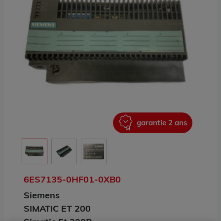
ans
garantie 2 ans
6ES7135-0HF01-0XB0
Siemens
SIMATIC ET 200