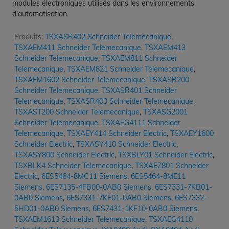
modules électroniques utilisés dans les environnements
d'automatisation.
Produits:
TSXASR402 Schneider Telemecanique
,
TSXAEM411 Schneider Telemecanique
,
TSXAEM413
Schneider Telemecanique
,
TSXAEM811 Schneider
Telemecanique
,
TSXAEM821 Schneider Telemecanique
,
TSXAEM1602 Schneider Telemecanique
,
TSXASR200
Schneider Telemecanique
,
TSXASR401 Schneider
Telemecanique
,
TSXASR403 Schneider Telemecanique
,
TSXAST200 Schneider Telemecanique
,
TSXASG2001
Schneider Telemecanique
,
TSXAEG4111 Schneider
Telemecanique
,
TSXAEY414 Schneider Electric
,
TSXAEY1600
Schneider Electric
,
TSXASY410 Schneider Electric
,
TSXASY800 Schneider Electric
,
TSXBLY01 Schneider Electric
,
TSXBLK4 Schneider Telemecanique
,
TSXAEZ801 Schneider
Electric
,
6ES5464-8MC11 Siemens
,
6ES5464-8ME11
Siemens
,
6ES7135-4FB00-0AB0 Siemens
,
6ES7331-7KB01-
0AB0 Siemens
,
6ES7331-7KF01-0AB0 Siemens
,
6ES7332-
5HD01-0AB0 Siemens
,
6ES7431-1KF10-0AB0 Siemens
,
TSXAEM1613 Schneider Telemecanique
,
TSXAEG4110