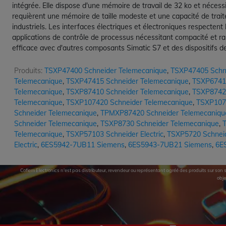
intégrée. Elle dispose d'une mémoire de travail de 32 ko et néces
requièrent une mémoire de taille modeste et une capacité de trai
industriels. Les interfaces électriques et électroniques respecten
applications de contrôle de processus nécessitant compacité et 
efficace avec d'autres composants Simatic S7 et des dispositifs 
Produits:
TSXP47400 Schneider Telemecanique
,
TSXP47405 Schn
Telemecanique
,
TSXP47415 Schneider Telemecanique
,
TSXP67410
Telemecanique
,
TSXP87410 Schneider Telemecanique
,
TSXP87420
Telemecanique
,
TSXP107420 Schneider Telemecanique
,
TSXP107
Schneider Telemecanique
,
TPMXP87420 Schneider Telemecaniqu
Schneider Telemecanique
,
TSXP8730 Schneider Telemecanique
,
Telemecanique
,
TSXP57103 Schneider Electric
,
TSXP5720 Schneide
Electric
,
6ES5942-7UB11 Siemens
,
6ES5943-7UB21 Siemens
,
6E
Cofiem Electronics n'est pas distributeur, revendeur ou représentant agréé des produits sur son si
obje