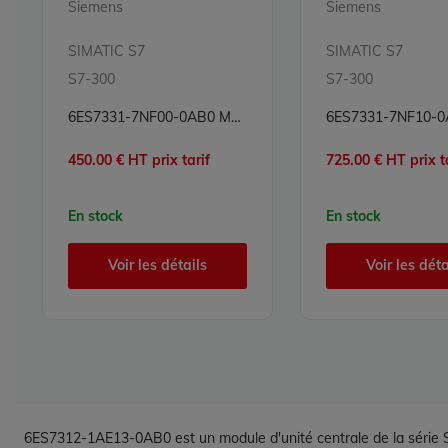
Siemens
Siemens
SIMATIC S7
SIMATIC S7
S7-300
S7-300
6ES7331-7NF00-0AB0 Module 8 entrées analogiques Carte 8E Simatic S7 Siemens
450.00 € HT prix tarif
725.00 € HT prix t
En stock
En stock
Voir les détails
Voir les déta
6ES7312-1AE13-0AB0 est un module d'unité centrale de la série S