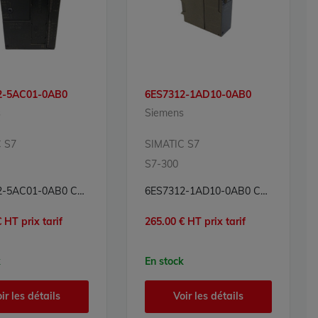
2-5AC01-0AB0
6ES7312-1AD10-0AB0
s
Siemens
 S7
SIMATIC S7
S7-300
6ES7312-5AC01-0AB0 CPU Processeur Simatic S7 Siemens
6ES7312-1AD10-0AB0 CPU Processeur Simatic S7 Siemens
 HT prix tarif
265.00 € HT prix tarif
k
En stock
ir les détails
Voir les détails