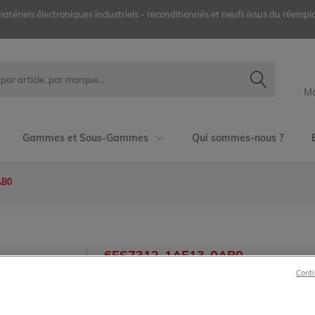
ériels électroniques industriels - reconditionnés et neufs issus du réemplo
Mo
Gammes et Sous-Gammes
Qui sommes-nous ?
AB0
6ES7312-1AE13-0AB0
Conti
Siemens
SIMATIC S7
S7-300