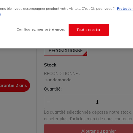
6ES7312-1AE13-0AB0 CPU Processeur Simati
Siemens
ons bien vous accompagner pendant votre visite … C’est OK pour vous ?
Protectio
s
prix sur demande
Configurez mes préférences
Tout accepter
État
RECONDITIONNÉ
Stock
RECONDITIONNÉ :
sur demande
arantie 2 ans
garanti
Quantité:
La quantité sélectionnée dépasse notre stock,
acheter plus d’articles merci de nous contacter
Ajouter au panier