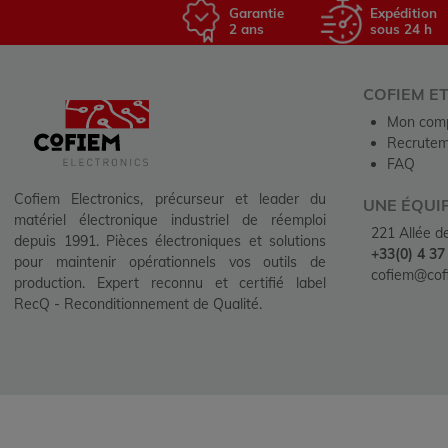
Garantie
Expédition
2 ans
sous 24 h
COFIEM E
Mon com
Recrutem
FAQ
Cofiem Electronics, précurseur et leader du
UNE ÉQUI
matériel électronique industriel de réemploi
221 Allée 
depuis 1991. Pièces électroniques et solutions
+33(0) 4 37
pour maintenir opérationnels vos outils de
cofiem@cofi
production. Expert reconnu et certifié label
RecQ - Reconditionnement de Qualité.