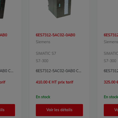
0AB0
6ES7312-5AC02-0AB0
6ES731
Siemens
Siemen
SIMATIC S7
SIMATIC
S7-300
S7-300
6ES7312-5AC00-0AB0 CPU Processeur Simatic S7 Siemens
6ES7312-5AC02-0AB0 CPU Processeur Simatic S7 Siemens
arif
410.00 € HT prix tarif
325.00 €
En stock
En stoc
ils
Voir les détails
Vo