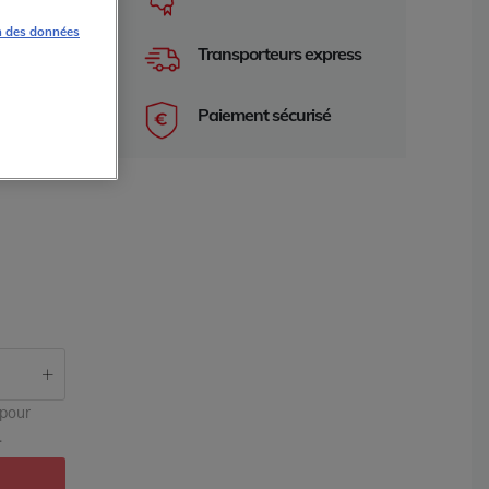
c S7
n des données
Transporteurs express
Paiement sécurisé
e 2 ans
garantie 2 an
 pour
.