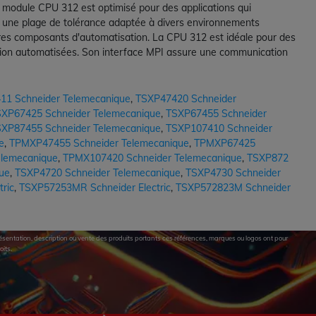
Ce module CPU 312 est optimisé pour des applications qui
c une plage de tolérance adaptée à divers environnements
autres composants d'automatisation. La CPU 312 est idéale pour des
ction automatisées. Son interface MPI assure une communication
11 Schneider Telemecanique
,
TSXP47420 Schneider
XP67425 Schneider Telemecanique
,
TSXP67455 Schneider
XP87455 Schneider Telemecanique
,
TSXP107410 Schneider
e
,
TPMXP47455 Schneider Telemecanique
,
TPMXP67425
lemecanique
,
TPMX107420 Schneider Telemecanique
,
TSXP872
ue
,
TSXP4720 Schneider Telemecanique
,
TSXP4730 Schneider
ric
,
TSXP57253MR Schneider Electric
,
TSXP572823M Schneider
eprésentation, description ou vente des produits portants ces références, marques ou logos ont pour
oits.