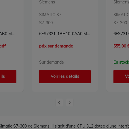
Siemens
Siemen
SIMATIC S7
SIMATIC
S7-300
S7-300
6ES7331-7NF10-0AB0 Module 8 entrées analogiques Carte 8E Simatic S7 Siemens
6ES7321-1BH10-0AA0 Module 16 entrées numériques Simatic S7 Siemens
arif
prix sur demande
555.00 €
Sur demande
En stoc
ils
Voir les détails
Vo
imatic S7-300 de Siemens. Il s'agit d'une CPU 312 dotée d'une inter