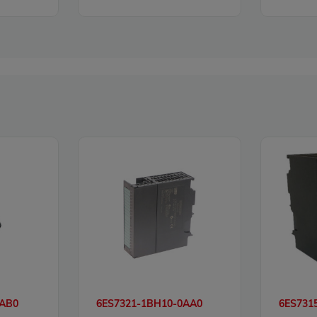
0AB0
6ES7321-1BH10-0AA0
6ES731