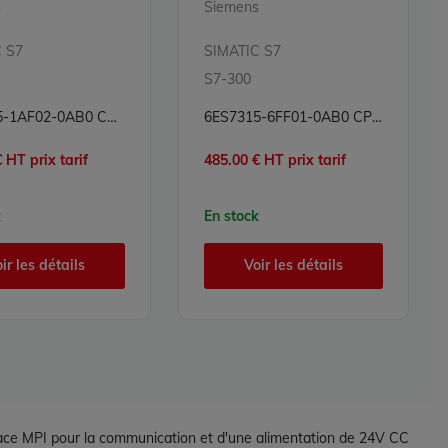
s
Siemens
 S7
SIMATIC S7
S7-300
6ES7315-1AF02-0AB0 CPU Processeur Simatic S7 Siemens
6ES7315-6FF01-0AB0 CPU Processeur Simatic S7 Siemens
 HT prix tarif
485.00 € HT prix tarif
k
En stock
ir les détails
Voir les détails
face MPI pour la communication et d'une alimentation de 24V CC