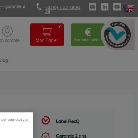
i -
garantie 2
+33(0) 4 37 49 91
39
0
Rachat matériel
n compte
Mon Panier
Blog
nuer sans accepter
Label RecQ
Garantie 2 ans