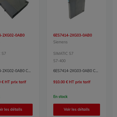
4-2XG02-0AB0
6ES7414-2XG03-0AB0
s
Siemens
 S7
SIMATIC S7
S7-400
6ES7414-2XG02-0AB0 CPU Processeur Simatic S7 Siemens
6ES7414-2XG03-0AB0 CPU Processeur Simatic S7 Siemens
 € HT prix tarif
910.00 € HT prix tarif
k
En stock
ir les détails
Voir les détails