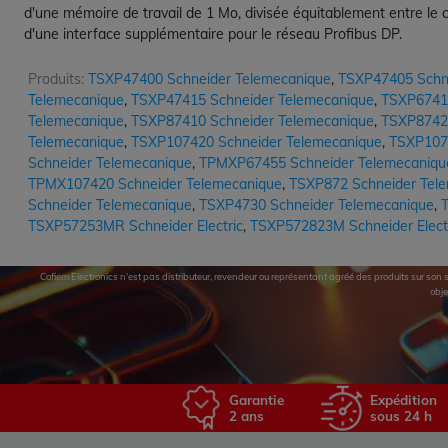
d'une mémoire de travail de 1 Mo, divisée équitablement entre le
d'une interface supplémentaire pour le réseau Profibus DP.
Produits:
TSXP47400 Schneider Telemecanique
,
TSXP47405 Schn
Telemecanique
,
TSXP47415 Schneider Telemecanique
,
TSXP67410
Telemecanique
,
TSXP87410 Schneider Telemecanique
,
TSXP87420
Telemecanique
,
TSXP107420 Schneider Telemecanique
,
TSXP107
Schneider Telemecanique
,
TPMXP67455 Schneider Telemecaniqu
TPMX107420 Schneider Telemecanique
,
TSXP872 Schneider Tel
Schneider Telemecanique
,
TSXP4730 Schneider Telemecanique
,
T
TSXP57253MR Schneider Electric
,
TSXP572823M Schneider Elect
Cofiem Electronics n'est pas distributeur, revendeur ou représentant agréé des produits sur son si
obje
Garantie
Expédition
2 ans
sous 24 h