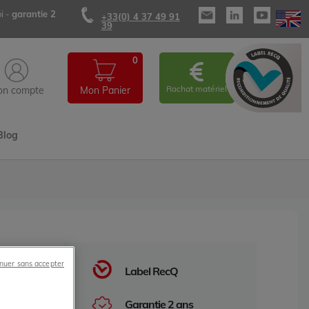
i -
garantie 2
+33(0) 4 37 49 91
39
0
Rachat matériel
n compte
Mon Panier
Blog
nuer sans accepter
Label RecQ
Garantie 2 ans