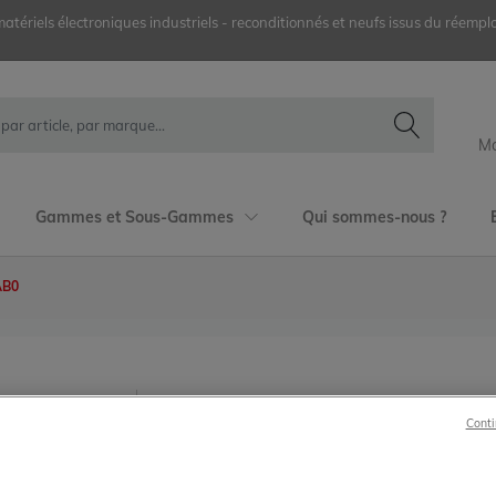
ériels électroniques industriels - reconditionnés et neufs issus du réemplo
Mo
Gammes et Sous-Gammes
Qui sommes-nous ?
AB0
6ES7414-2XK05-0AB0
Conti
Siemens
SIMATIC S7
S7-400