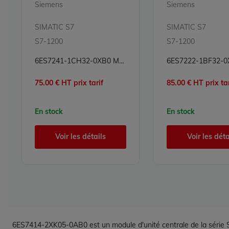
Siemens
Siemens
SIMATIC S7
SIMATIC S7
S7-1200
S7-1200
6ES7241-1CH32-0XB0 Module de communication Simatic S7 Siemens
75.00 € HT prix tarif
85.00 € HT prix tar
En stock
En stock
Voir les détails
Voir les déta
6ES7414-2XK05-0AB0 est un module d'unité centrale de la série Sim