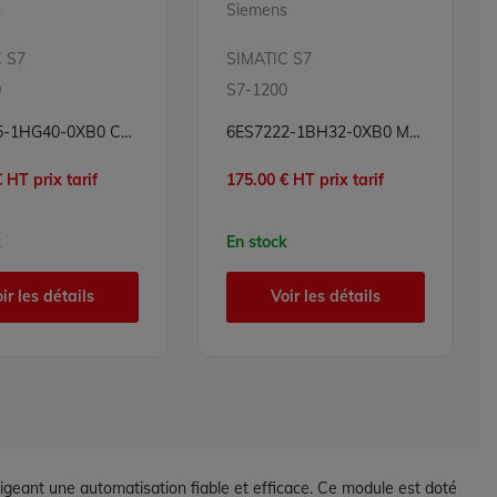
s
Siemens
 S7
SIMATIC S7
0
S7-1200
6ES7215-1HG40-0XB0 CPU Processeur Simatic S7 Siemens
6ES7222-1BH32-0XB0 Module sorties numériques Simatic S7 Siemens
 HT prix tarif
175.00 € HT prix tarif
k
En stock
ir les détails
Voir les détails
igeant une automatisation fiable et efficace. Ce module est doté