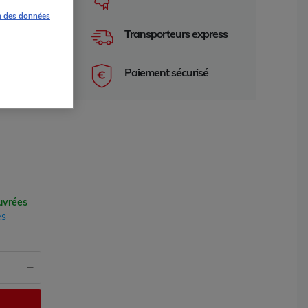
S7
n des données
Transporteurs express
Paiement sécurisé
e 2 ans
garantie 2 an
uvrées
és