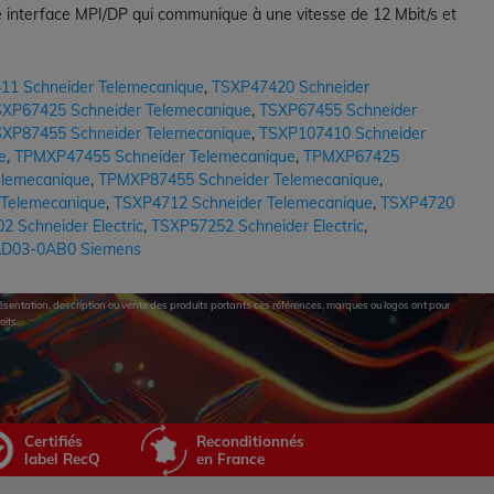
ne interface MPI/DP qui communique à une vitesse de 12 Mbit/s et
11 Schneider Telemecanique
,
TSXP47420 Schneider
XP67425 Schneider Telemecanique
,
TSXP67455 Schneider
XP87455 Schneider Telemecanique
,
TSXP107410 Schneider
e
,
TPMXP47455 Schneider Telemecanique
,
TPMXP67425
lemecanique
,
TPMXP87455 Schneider Telemecanique
,
 Telemecanique
,
TSXP4712 Schneider Telemecanique
,
TSXP4720
 Schneider Electric
,
TSXP57252 Schneider Electric
,
D03-0AB0 Siemens
eprésentation, description ou vente des produits portants ces références, marques ou logos ont pour
oits.
Certifiés
Reconditionnés
label RecQ
en France