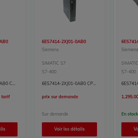
0AB0
6ES7414-2XJ01-0AB0
6ES741
Siemens
Siemen
SIMATIC S7
SIMATIC
S7-400
S7-400
6ES7414-2XG04-0AB0 CPU Processeur Simatic S7 Siemens
6ES7414-2XJ01-0AB0 CPU Processeur Simatic S7 Siemens
tarif
prix sur demande
1,295.00
Sur demande
En stoc
ils
Voir les détails
Vo