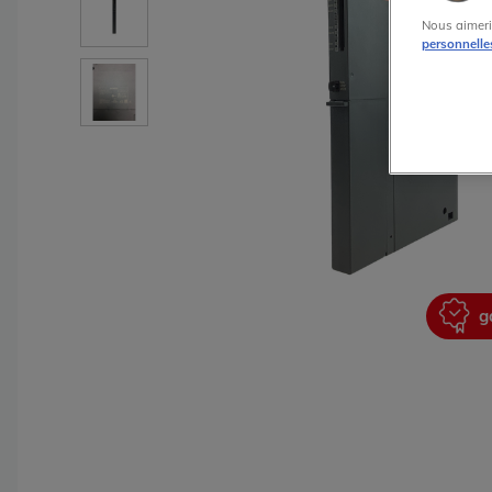
Nous aimeri
personnelle
garantie 2 ans
g