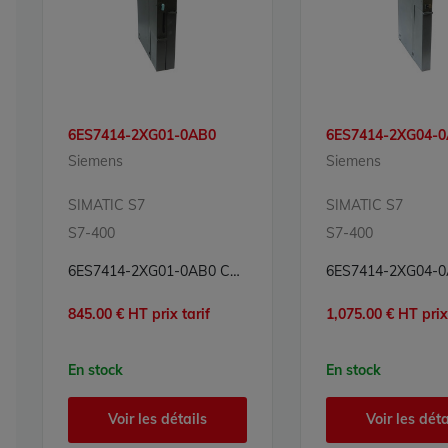
6ES7414-2XG01-0AB0
6ES7414-2XG04-
Siemens
Siemens
SIMATIC S7
SIMATIC S7
S7-400
S7-400
6ES7414-2XG01-0AB0 CPU Processeur Simatic S7 Siemens
845.00 € HT prix tarif
1,075.00 € HT prix 
En stock
En stock
Voir les détails
Voir les déta