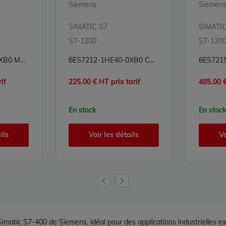
Siemens
Siemen
SIMATIC S7
SIMATIC
S7-1200
S7-120
6ES7222-1BF32-0XB0 Module sorties numériques Simatic S7 Siemens
6ES7212-1HE40-0XB0 CPU Processeur Simatic S7 Siemens
if
225.00 € HT prix tarif
485.00 €
En stock
En stoc
ils
Voir les détails
Vo
atic S7-400 de Siemens, idéal pour des applications industrielles ex