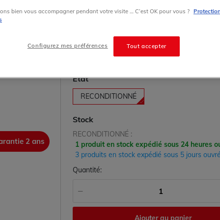
6ES7414-2XK05-0AB0 Unité centrale Simatic 
ons bien vous accompagner pendant votre visite … C’est OK pour vous ?
Protectio
Siemens 1MB mémoire MPI/DP Profibus DP
s
Grade:
A
Configurez mes préférences
Tout accepter
1,085.00 € HT prix tarif
État
RECONDITIONNÉ
Stock
RECONDITIONNÉ :
arantie 2 ans
garanti
1 produit en stock expédié sous 24 heures o
3 produits en stock expédié sous 5 jours ouvr
Quantité:
Ajouter au panier