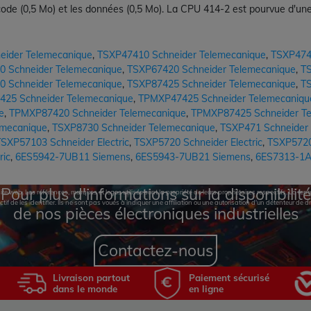
 code (0,5 Mo) et les données (0,5 Mo). La CPU 414-2 est pourvue d'u
eider Telemecanique
,
TSXP47410 Schneider Telemecanique
,
TSXP474
 Schneider Telemecanique
,
TSXP67420 Schneider Telemecanique
,
TS
 Schneider Telemecanique
,
TSXP87425 Schneider Telemecanique
,
TS
425 Schneider Telemecanique
,
TPMXP47425 Schneider Telemecaniqu
e
,
TPMXP87420 Schneider Telemecanique
,
TPMXP87425 Schneider Te
emecanique
,
TSXP8730 Schneider Telemecanique
,
TSXP471 Schneider
SXP57103 Schneider Electric
,
TSXP5720 Schneider Electric
,
TSXP57202
ric
,
6ES5942-7UB11 Siemens
,
6ES5943-7UB21 Siemens
,
6ES7313-1A
Pour plus d'informations sur la disponibilité
te web. Les références, marques et logos utilisés sont la propriété de leurs propriétaires respectifs. La r
ctif de les identifier. Ils ne sont pas voués à indiquer une affiliation ou une autorisation d'un détenteur de dr
de nos pièces électroniques industrielles
Contactez-nous
Livraison partout
Paiement sécurisé
dans le monde
en ligne