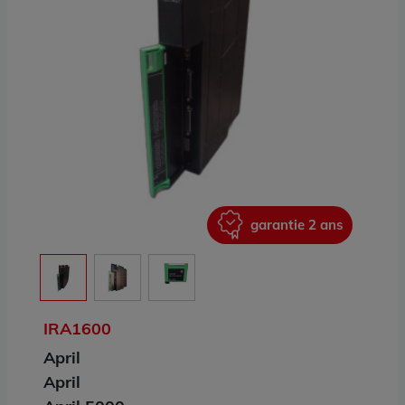
ans
garantie 2 ans
IRA1600
April
April