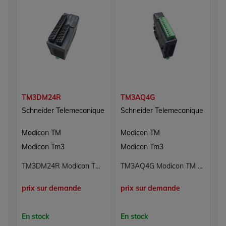
TM3DM24R
TM3AQ4G
T
Schneider Telemecanique
Schneider Telemecanique
S
Modicon TM
Modicon TM
M
Modicon Tm3
Modicon Tm3
M
TM3DM24R Modicon TM Schneider Telemecanique
TM3AQ4G Modicon TM Schneider Telemecanique
prix sur demande
prix sur demande
p
En stock
En stock
E