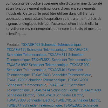
composants de qualité supérieure afin d'assurer une durabilité
et un fonctionnement optimal dans divers environnements
industriels. Cette carte peut être utilisée dans différentes
applications nécessitant l'acquisition et le traitement précis de
signaux analogiques tels que l'automatisation industrielle, la
surveillance environnementale ou encore les tests et mesures
scientifiques.
Produits:
TSXASR402 Schneider Telemecanique
,
TSXAEM411 Schneider Telemecanique
,
TSXAEM413
Schneider Telemecanique
,
TSXAEM811 Schneider
Telemecanique
,
TSXAEM821 Schneider Telemecanique
,
TSXAEM1602 Schneider Telemecanique
,
TSXASR200
Schneider Telemecanique
,
TSXASR401 Schneider
Telemecanique
,
TSXASR403 Schneider Telemecanique
,
TSXAST200 Schneider Telemecanique
,
TSXASG2001
Schneider Telemecanique
,
TSXAEG4111 Schneider
Telemecanique
,
TSXAEY414 Schneider Electric
,
TSXAEY1600
Schneider Electric
,
TSXASY410 Schneider Electric
,
TSXASY800 Schneider Electric
,
TSXBLY01 Schneider Electric
,
TSXBLK4 Schneider Telemecanique
,
TSXAEZ801 Schneider