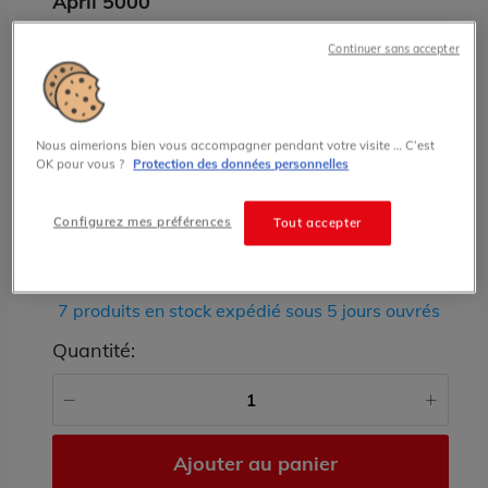
April 5000
IRA1600 April 5000 April
Continuer sans accepter
995.00 € HT prix tarif
Nous aimerions bien vous accompagner pendant votre visite … C’est
État
OK pour vous ?
Protection des données personnelles
RECONDITIONNÉ
Configurez mes préférences
Tout accepter
Stock
RECONDITIONNÉ :
7 produits en stock expédié sous 5 jours ouvrés
Quantité:
Ajouter au panier