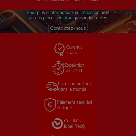
Pour plus d'informations sur la disponibilité
de nos pièces électroniques industrielles
Contactez-nous
Garantie
2 ans
Expédition
sous 24 h
Livraison partout
dans le monde
Paiement sécurisé
en ligne
Certifiés
label RecQ