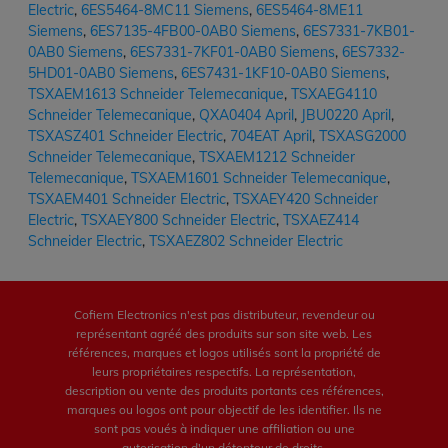
Electric
,
6ES5464-8MC11 Siemens
,
6ES5464-8ME11
Siemens
,
6ES7135-4FB00-0AB0 Siemens
,
6ES7331-7KB01-
0AB0 Siemens
,
6ES7331-7KF01-0AB0 Siemens
,
6ES7332-
5HD01-0AB0 Siemens
,
6ES7431-1KF10-0AB0 Siemens
,
TSXAEM1613 Schneider Telemecanique
,
TSXAEG4110
Schneider Telemecanique
,
QXA0404 April
,
JBU0220 April
,
TSXASZ401 Schneider Electric
,
704EAT April
,
TSXASG2000
Schneider Telemecanique
,
TSXAEM1212 Schneider
Telemecanique
,
TSXAEM1601 Schneider Telemecanique
,
TSXAEM401 Schneider Electric
,
TSXAEY420 Schneider
Electric
,
TSXAEY800 Schneider Electric
,
TSXAEZ414
Schneider Electric
,
TSXAEZ802 Schneider Electric
Cofiem Electronics n'est pas distributeur, revendeur ou
représentant agréé des produits sur son site web. Les
références, marques et logos utilisés sont la propriété de
leurs propriétaires respectifs. La représentation,
description ou vente des produits portants ces références,
marques ou logos ont pour objectif de les identifier. Ils ne
sont pas voués à indiquer une affiliation ou une
autorisation d'un détenteur de droits.