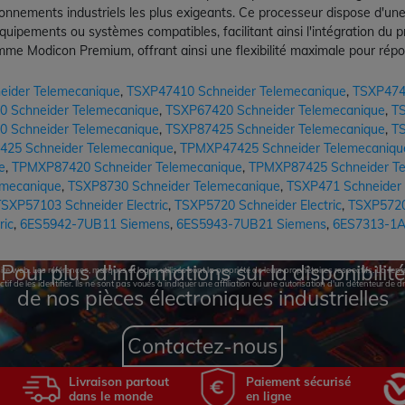
nements industriels les plus exigeants. Ce processeur dispose d'une 
quipements ou systèmes compatibles, facilitant ainsi l'intégration du
me Modicon Premium, offrant ainsi une flexibilité maximale pour répon
eider Telemecanique
,
TSXP47410 Schneider Telemecanique
,
TSXP474
 Schneider Telemecanique
,
TSXP67420 Schneider Telemecanique
,
TS
 Schneider Telemecanique
,
TSXP87425 Schneider Telemecanique
,
TS
425 Schneider Telemecanique
,
TPMXP47425 Schneider Telemecaniqu
e
,
TPMXP87420 Schneider Telemecanique
,
TPMXP87425 Schneider Te
emecanique
,
TSXP8730 Schneider Telemecanique
,
TSXP471 Schneider
SXP57103 Schneider Electric
,
TSXP5720 Schneider Electric
,
TSXP57202
ric
,
6ES5942-7UB11 Siemens
,
6ES5943-7UB21 Siemens
,
6ES7313-1A
Pour plus d'informations sur la disponibilité
te web. Les références, marques et logos utilisés sont la propriété de leurs propriétaires respectifs. La r
ctif de les identifier. Ils ne sont pas voués à indiquer une affiliation ou une autorisation d'un détenteur de dr
de nos pièces électroniques industrielles
Contactez-nous
Livraison partout
Paiement sécurisé
dans le monde
en ligne