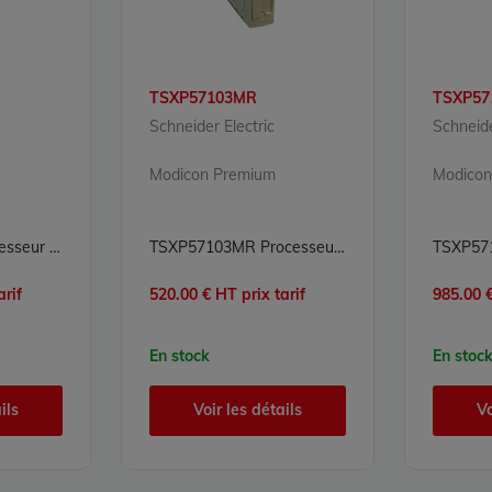
TSXP57103MR
TSXP57
Schneider Electric
Schneide
Modicon Premium
Modicon
TSXP57102M Processeur Modicon Premium Schneider Electric
TSXP57103MR Processeur Modicon Premium Schneider Electric
arif
520.00 € HT prix tarif
985.00 €
En stock
En stoc
ils
Voir les détails
Vo