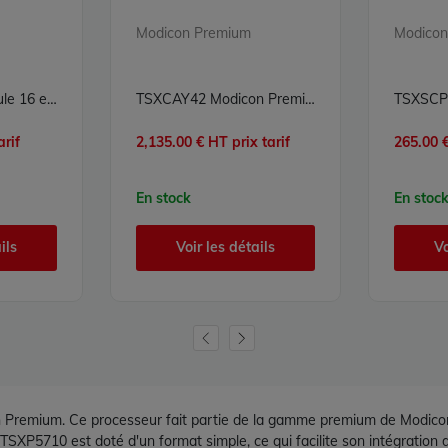
Modicon Premium
Modicon
TSXDEY16FK Module 16 entrées numériques TOR Carte 16E TOR Modicon Premium Schneider Electric
TSXCAY42 Modicon Premium Schneider Electric
arif
2,135.00 € HT prix tarif
265.00 €
En stock
En stoc
ils
Voir les détails
Vo
remium. Ce processeur fait partie de la gamme premium de Modicon et
XP5710 est doté d'un format simple, ce qui facilite son intégration dan