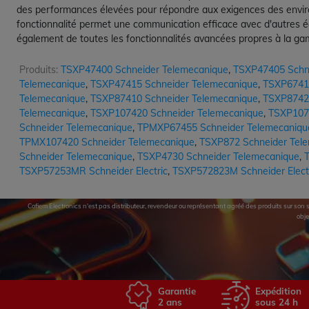
des performances élevées pour répondre aux exigences des environ
fonctionnalité permet une communication efficace avec d'autres é
également de toutes les fonctionnalités avancées propres à la gam
Produits:
TSXP47400 Schneider Telemecanique
,
TSXP47405 Schn
Telemecanique
,
TSXP47415 Schneider Telemecanique
,
TSXP67410
Telemecanique
,
TSXP87410 Schneider Telemecanique
,
TSXP87420
Telemecanique
,
TSXP107420 Schneider Telemecanique
,
TSXP107
Schneider Telemecanique
,
TPMXP67455 Schneider Telemecaniqu
TPMX107420 Schneider Telemecanique
,
TSXP872 Schneider Tel
Schneider Telemecanique
,
TSXP4730 Schneider Telemecanique
,
T
TSXP57253MR Schneider Electric
,
TSXP572823M Schneider Elect
Cofiem Electronics n'est pas distributeur, revendeur ou représentant agréé des produits sur son si
obje
Garantie
Expédition
2 ans
sous 24 h