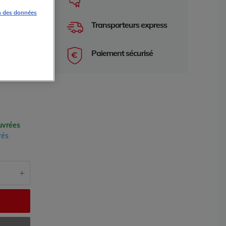
n des données
Transporteurs express
Paiement sécurisé
uvrées
rés
e 2 ans
garantie 2 an