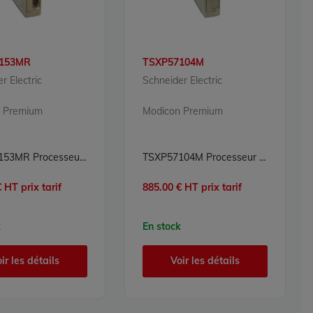
153MR
TSXP57104M
r Electric
Schneider Electric
 Premium
Modicon Premium
TSXP57153MR Processeur Modicon Premium Schneider Electric
TSXP57104M Processeur Modicon Premium Schneider Electric
 HT prix tarif
885.00 € HT prix tarif
k
En stock
ir les détails
Voir les détails