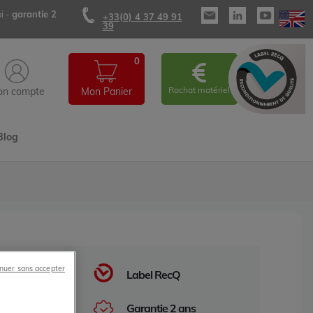
i -
garantie 2
+33(0) 4 37 49 91
39
0
Rachat matériel
n compte
Mon Panier
Blog
nuer sans accepter
Label RecQ
eider
Garantie 2 ans