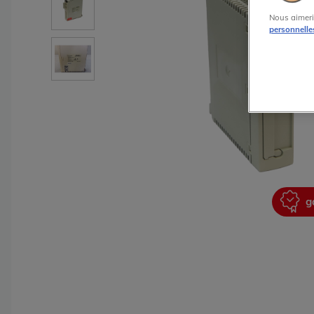
Nous aimeri
personnelle
garantie 2 ans
g