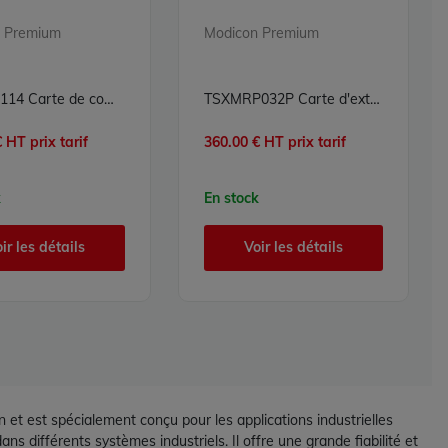
 Premium
Modicon Premium
TSXSCP114 Carte de communication PCMCIA Modicon Premium Schneider Electric
TSXMRP032P Carte d'extension de mémoire RAM 32K mots Modicon Premium Schneider Electric
 HT prix tarif
360.00 € HT prix tarif
k
En stock
ir les détails
Voir les détails
 est spécialement conçu pour les applications industrielles
s différents systèmes industriels. Il offre une grande fiabilité et