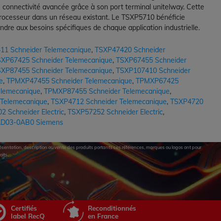
connectivité avancée grâce à son port terminal unitelway. Cette
 processeur dans un réseau existant. Le TSXP5710 bénéficie
dre aux besoins spécifiques de chaque application industrielle.
11 Schneider Telemecanique
,
TSXP47420 Schneider
XP67425 Schneider Telemecanique
,
TSXP67455 Schneider
XP87455 Schneider Telemecanique
,
TSXP107410 Schneider
e
,
TPMXP47455 Schneider Telemecanique
,
TPMXP67425
lemecanique
,
TPMXP87455 Schneider Telemecanique
,
 Telemecanique
,
TSXP4712 Schneider Telemecanique
,
TSXP4720
 Schneider Electric
,
TSXP57252 Schneider Electric
,
D03-0AB0 Siemens
eprésentation, description ou vente des produits portants ces références, marques ou logos ont pour
oits.
Certifiés
Reconditionnés
label RecQ
en France