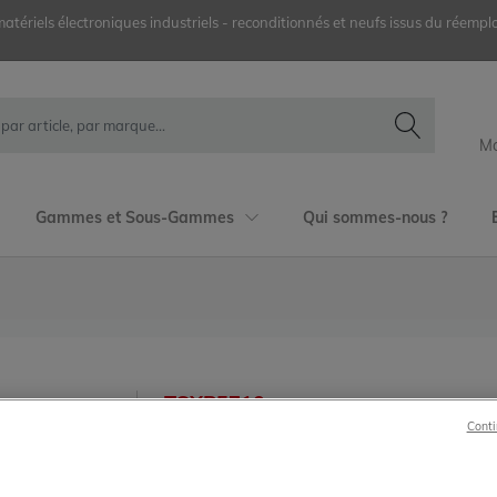
ériels électroniques industriels - reconditionnés et neufs issus du réemplo
Mo
Gammes et Sous-Gammes
Qui sommes-nous ?
TSXP5710
Conti
Schneider Electric
Modicon Premium
TSXP5710 Processeur Modicon Premium Schn