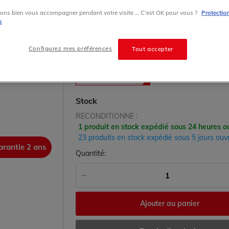
Electric
ons bien vous accompagner pendant votre visite … C’est OK pour vous ?
Protectio
s
600.00 € HT prix tarif
Configurez mes préférences
Tout accepter
État
RECONDITIONNÉ
Stock
RECONDITIONNÉ :
1 produit en stock expédié sous 24 heures o
23 produits en stock expédié sous 5 jours ouv
arantie 2 ans
garanti
Quantité:
Ajouter au panier